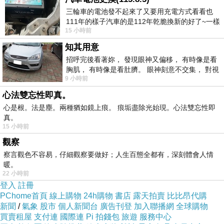
三輪車的電池發不起來了又要用充電方式看看也
111年的樣子汽車的是112年乾脆換新的好了~一樣
很美的一個湖泊
15 小時前
在阿炮電池買的漲了一百多塊吧
知其用意
招呼完後看著妳， 發現眼神又偏移， 有時像是看
胸肌， 有時像是看肚臍。 眼神刻意不交集， 對視
9 小時前
視線不對齊， 讓我很難不
心法雙忘性即真。
心是根。法是塵。兩種猶如鏡上痕。 痕垢盡除光始現。心法雙忘性即
真。
15 小時前
觀察
察言觀色不容易，仔細觀察要做好；人生百態全都有，深刻體會人情
暖。
22 小時前
登入
註冊
PChome首頁
線上購物
24h購物
書店
露天拍賣
比比昂代購
新聞
/
氣象
股市
個人新聞台
廣告刊登
加入聯播網
全球購物
該湖湖底一處有溫泉和清水噴湧而出﹐不可思議。因秋冬
買賣租屋
支付連
國際連
Pi 拍錢包
旅遊
服務中心