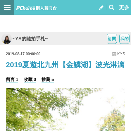
~YS的隨拍手札~
訂閱
我的
2019-08-17 00:00:00
KYS
2019夏遊北九州【金鱗湖】波光淋漓
留言 1
收藏 0
推薦 5