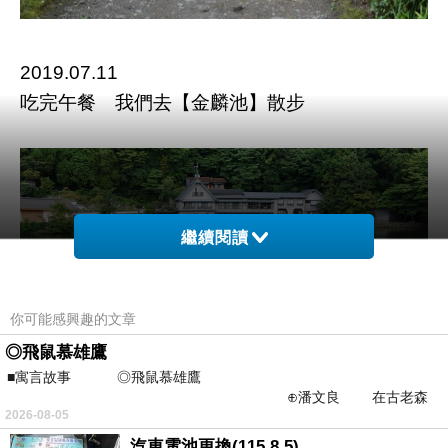
2019.07.11
吃完午餐 我們去【金麟池】散步
繼續閱讀
你可能感興趣的文章
◎飛鼠慕雄鷹
■寓言故事 ◎飛鼠慕雄鷹
⊕潘文良 在古老森
2026-08-05
林的底層，住著一隻小飛鼠
汽車電池更換(115.8.5)