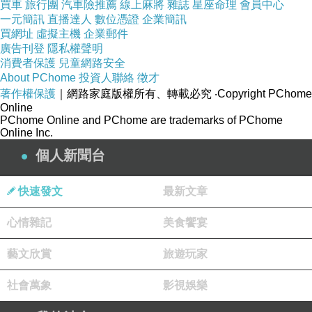
買車
旅行團
汽車險推薦
線上麻將
雜誌
星座命理
會員中心
早晨會產生朝霧而聞名。
一元簡訊
直播達人
數位憑證
企業簡訊
買網址
虛擬主機
企業郵件
廣告刊登
隱私權聲明
消費者保護
兒童網路安全
About PChome
投資人聯絡
徵才
著作權保護
｜網路家庭版權所有、轉載必究
‧Copyright PChome
Online
PChome Online and PChome are trademarks of PChome
Online Inc.
很美的地方
個人新聞台
快速發文
最新文章
心情雜記
美食饗宴
藝文欣賞
旅遊玩家
社會萬象
影視娛樂