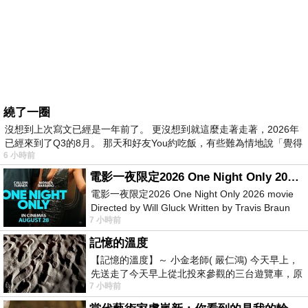
繞了一圈
沒想到上次寫文已經是一年前了。 更沒想到就這麼走著走著，2026年
已經來到了Q3的8月。 那天和好友You約吃飯，有些難為情地說「覺得
6 小時前
電影一夜限定2026 One Night Only 2026 movie
電影一夜限定2026 One Night Only 2026 movie
Directed by Will Gluck Written by Travis Braun
7 小時前
Starring Monica Barbaro
記憶的溫度
【記憶的溫度】～ 小金老師( 嚴仁鴻) 今天早上，
先送走了今天早上從北投來參觀的三台遊覽車，原
7 小時前
以為展場已經差不多要安靜下來，卻發