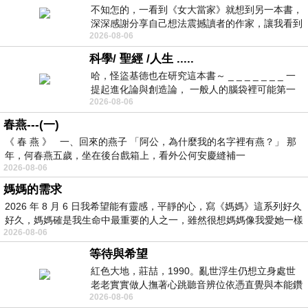
不知怎的，一看到《女大當家》就想到另一本書，
深深感謝分享自己想法震撼讀者的作家，讓我看到
2026-08-06
不同樣貌的家庭！ 《女大
科學/ 聖經 /人生 .....
哈，怪盜基德也在研究這本書～ _ _ _ _ _ _ _ 一
提起進化論與創造論， 一般人的腦袋裡可能第一
2026-08-06
時間就有「 進化論很科
春燕---(一)
《 春 燕 》 一、回來的燕子 「阿公，為什麼我的名字裡有燕？」 那
年，何春燕五歲，坐在後台戲箱上，看外公何安慶縫補一
2026-08-06
媽媽的需求
2026 年 8 月 6 日我希望能有靈感，平靜的心，寫《媽媽》這系列好久
好久，媽媽確是我生命中最重要的人之一，雖然很想媽媽像我愛她一樣
2026-08-06
等待與希望
紅色大地，莊喆，1990。亂世浮生仍想立身處世
老老實實做人撫著心跳聽音辨位依憑直覺與本能鑽
2026-08-06
向裂隙的亮處探索另一個心聲另一個共鳴的