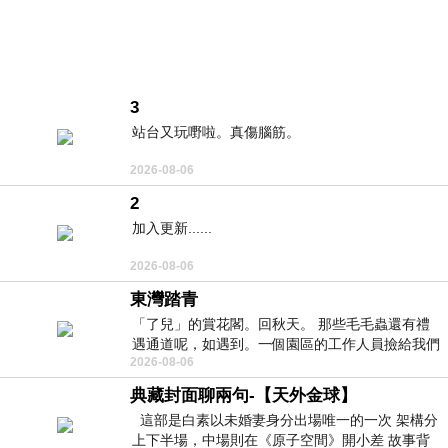
3
站台又玩嘢啦。真傷腦筋。
2026-08-06
2
加入更新......
2026-08-06
東灣踏青
「了兒」的賞花閣。回秋天。 那些毛毛蟲還有禮
遇通道呢，如遇到。一個園區的工作人員撿給我們
2026-08-06
細賞。
典藏封面聊兩句-【天外金球】
這部是白素以未婚妻身分出場唯一的一次 架構分
上下半場，中場則在《原子空間》開小差 故事背