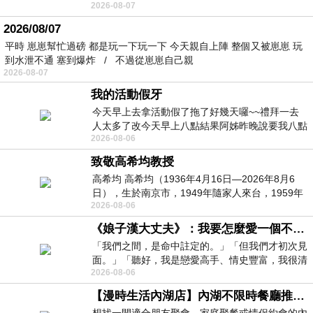
2026-08-07
個人整整齊齊地站在鏡框之外，如同
2026/08/07
平時 崽崽幫忙過磅 都是玩一下玩一下 今天親自上陣 整個又被崽崽 玩
到水泄不通 塞到爆炸 / 不過從崽崽自己親
2026-08-07
我的活動假牙
今天早上去拿活動假了拖了好幾天囉~~禮拜一去
人太多了改今天早上八點結果阿姊昨晚說要我八點
2026-08-06
去西螺農會~回到莿桐都8點半多了
致敬高希均教授
高希均 高希均（1936年4月16日—2026年8月6
日），生於南京市，1949年隨家人來台，1959年
2026-08-06
赴美深造並取得經濟發展博士學位。曾任
《娘子漢大丈夫》：我要怎麼愛一個不存在的人？
「我們之間，是命中註定的。」「但我們才初次見
面。」「聽好，我是戀愛高手、情史豐富，我很清
2026-08-06
楚這種感覺，你我之間的那種感覺，現
【漫時生活內湖店】內湖不限時餐廳推薦｜捷運港墘站美食，聚餐、約會、家庭聚會首選，正餐甜點一次滿足