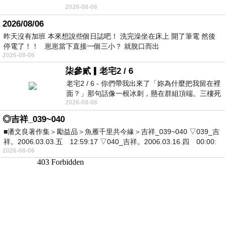
2026-08-06
2026/08/06
昨天沒有加班 本來想說些個日誌吧！ 洗完澡坐在床上 開了筆電 然後
停電了！！ 崽崽當下直接一個三小？ 就脫口而出
2026-08-06
柒參貳▎老宅2 / 6
老宅2 / 6 - 你們帶我出來了「妳為什麼把我留在裡
面？」那句話像一根冰刺，懸在群組頂端。三樓死
2026-08-06
死盯著照片裡的人。那個人確實站在
◎吉祥_039~040
■潘文良著作集＞勵益品＞魚雁千里共今緣＞吉祥_039~040 ▽039_吉
祥。2006.03.03.五 12:59:17 ▽040_吉祥。2006.03.16.四 00:00:
2026-08-06