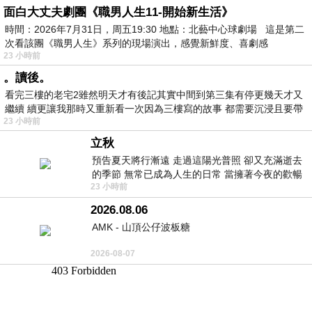
面白大丈夫劇團《職男人生11-開始新生活》
時間：2026年7月31日，周五19:30 地點：北藝中心球劇場 這是第二
次看該團《職男人生》系列的現場演出，感覺新鮮度、喜劇感
23 小時前
。讀後。
看完三樓的老宅2雖然明天才有後記其實中間到第三集有停更幾天才又
繼續 續更讓我那時又重新看一次因為三樓寫的故事 都需要沉浸且要帶
23 小時前
有
立秋
預告夏天將行漸遠 走過這陽光普照 卻又充滿逝去
的季節 無常已成為人生的日常 當擁著今夜的歡暢
23 小時前
舒心 轉眼驟成昨日 而明晨 太陽
2026.08.06
AMK - 山頂公仔波板糖
2026-08-07