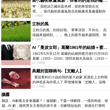
當代藝術家盧嵐新：你看到的是我的輪廓，還是你的故事？——藏在藍色裡的希望與光
💙 「我把自己藏在藍色裡，卻把希望留在光
裡。」 當代藝術家盧嵐新在此幅兼具童趣靈動與
7 小時前
抽象韻味的新作中，用湛藍的羽翼般色塊包覆著
立秋的風
立秋日的風，刮得好熱。 軍事演習，不外出。 高
雄越來越精彩。。。 晚上的夜市越來越熱鬧。 秋
9 小時前
天的風刮得很熱 夜遊消暑熱。。。
AI「曼波女郎」葛蘭1961年的結婚＋蜜月旅行 #戀上老電影 #葛蘭 #粟子
1961年5月至12月 葛蘭的結婚與蜜月旅行5月04日
葛蘭（1933～2026）偕同未婚夫高福全（1916～
12 小時前
2004）乘郵輪赴倫敦6月15日於英國倫敦St.S
典藏封面聊兩句-【支離人】
要說看科幻小說給我的最大啟蒙 莫過於上古時期
的神祇多為外星人了 即便擁有像「支離人」這種
12 小時前
驚世駭俗的神通法門 也未必讀
腦霧
聽說，AI劇看太多會腦霧？！連續劇，千篇一律劇情，一樣的狗血，很
膩...AI 劇，雖然男女主都長的差不多，但劇情短短的，很適合打發時