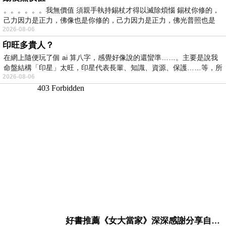
。。。。。。我無價值 須親手執持錫杖才得以滅除煩惱 錫杖你修的，
己力因力是正力，佛像也是你修的，己力因力是正力，佛光普照也是
2026-08-06
印旺多貴人？
在網上隨便玩了個 ai 算八字，感覺好像說的還蠻準……。主要是說我
命盤結構「印星」太旺，印星代表長輩、知識、資源、保護……等，所
2026-08-06
好書推薦《女大當家》深深感謝分享自己想法震撼讀者的作家，讓我看到不同樣貌的家庭！