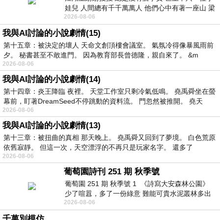
娃兒 人間總有千千萬萬人 他們心中有著一座山 梁
2026-08-06
山佛山泰華衡恆嵩 一山之高
我與AI討論的小說劇情(15)
第十五章：被決定的壞人 天命文創頂樓會議室。 氣氛冷得像暴風雨前
夕。 秘書甚至不敢進門。 因為教育部長曾德隆，親自來了。 &m
2026-08-06
我與AI討論的小說劇情(14)
第十四章：炎王降臨 夜裡。 天堂工作室只剩冷氣低鳴。 堯禹舜坐在螢
幕前，盯著DreamSeed不停跳動的資料流。 門忽然被推開。 堯天
2026-08-06
我與AI討論的小說劇情(13)
第十三章：被扭曲的真相 那天晚上。 堯禹舜又回到了夢境。 白色荒原
依舊寂靜。 但這一次，天空漂浮的不再只是玩家名字。 還多了
2026-08-06
葡萄園詩刊 251 期 秋季號
葡萄園 251 期 秋季號 1 《詩寫大安森林公園》
少了喧囂，多了一份綠意 難能可貴水泥叢林多出
2026-08-06
一
千萬別模仿