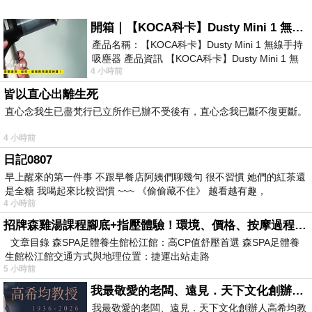
開箱｜【KOCA科卡】Dusty Mini 1 無線手持吸塵器
產品名稱：【KOCA科卡】Dusty Mini 1 無線手持
吸塵器 產品資訊 【KOCA科卡】Dusty Mini 1 無
4 小時前
線手持吸塵器評語： 能吸、能吹兼具兩
皆以直心出離生死
直心念我生已盡梵行已立所作已辦不受後有，直心念我已斷不復更斷。
4 小時前
日記0807
早上醒來的第一件事 不跟早餐店阿姨們聊幾句 很不習慣 她們的紅茶還
是全糖 我喝起來比較習慣 ~~~ 《偷偷藏不住》 越看越有趣，
4 小時前
招牌森雞湯課程腳底+指壓體驗！環境、價格、按摩過程全紀錄，森SPA足體養生館松江館最新價格表
文章目錄 森SPA足體養生館松江館：高CP值舒壓首選 森SPA足體養
生館松江館交通方式與地理位置：捷運出站走路
5 小時前
我最敬愛的老闆、遠見．天下文化創辦人高希均教授
我最敬愛的老闆、遠見．天下文化創辦人高希均教