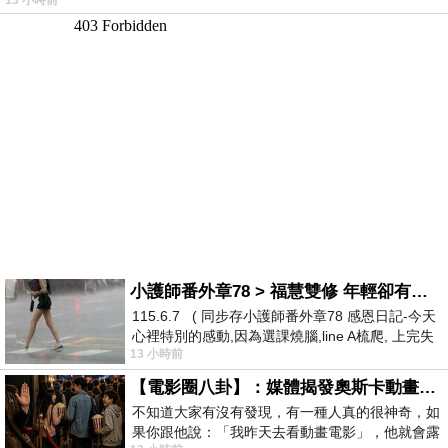
13 小時前
小護師番外章78 > 福慧雙修 年輕卻有個老靈魂 ㄑ金剛經〉podcast
115.6.7 ( 同步存小護師番外章78 感恩日記-今天
心裡特別的感動,因為選課燒腦,line A梳爬, 上完失
13 小時前
智課的她,特來傾
【電影圈八卦】：媒體揭發奧斯卡動畫項目投票醜聞！好萊塢為什麼看不起動畫電影？
不知道大家有沒有發現，有一種人真的很神奇，如
果你跟他說：「我昨天去看動畫電影」，他就會露