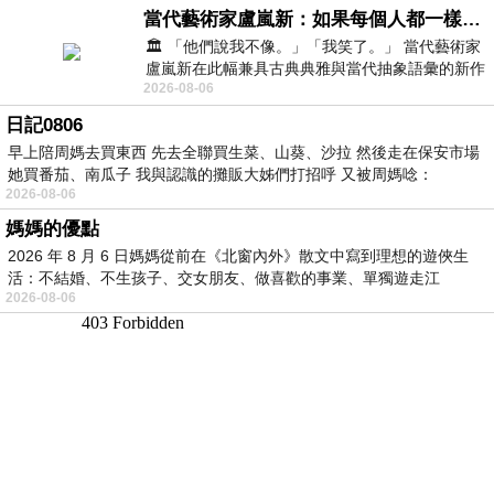
當代藝術家盧嵐新：如果每個人都一樣，這世界該有多無聊？
🏛️ 「他們說我不像。」「我笑了。」 當代藝術家
盧嵐新在此幅兼具古典典雅與當代抽象語彙的新作
2026-08-06
中，以沈靜的藍色空間為背景，描繪了
日記0806
早上陪周媽去買東西 先去全聯買生菜、山葵、沙拉 然後走在保安市場
她買番茄、南瓜子 我與認識的攤販大姊們打招呼 又被周媽唸：
2026-08-06
媽媽的優點
2026 年 8 月 6 日媽媽從前在《北窗內外》散文中寫到理想的遊俠生
活：不結婚、不生孩子、交女朋友、做喜歡的事業、單獨遊走江
2026-08-06
湖⋯⋯，