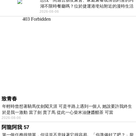
想找一間適合朋友聚會、家庭聚餐或情侶約會的內
湖不限時餐廳嗎？位於捷運港墘站附近的漫時生活
2026-08-06
內湖店，從捷運站步行約4分鐘即可抵
致青春
年輕時曾想著騎馬仗劍闖天涯 可是半路上遇到一個人 她說要許我終生
於是我一激動 當了劍 賣了馬 從此一心柴米油鹽醬醋茶 可當
2026-08-06
阿龍阿我 57
第一個任務很簡單，但這並不意味著它很容易。「你準備好了吧？」龍