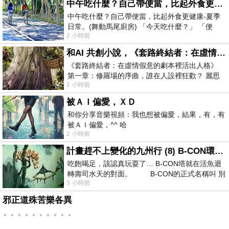
中午吃什麼？自己帶便當，比起外食更健康-夏季日常。(舞動馬尾廚房)
中午吃什麼？自己帶便當，比起外食更健康-夏季
日常。(舞動馬尾廚房) 「今天吃什麼？」 「便
2 小時前
當？麵？還是炒飯？」 每天都在選擇
和AI 共創小說，《套路終結者：在虛情假意的劇本裡活出人格》
《套路終結者：在虛情假意的劇本裡活出人格》
第一章：修羅場的序曲，誰在人設裡狂歡？ 麗思
2 小時前
卡爾頓酒店的總統套房內，燈光昏
被ＡＩ偏愛，ＸＤ
和你分享音樂視頻：我也想被偏愛，結果，有，有
被ＡＩ偏愛，^^ 哈
2 小時前
計畫趕不上變化的九州行 (8) B-CON環球塔
吃飽喝足，該認真玩耍了… B-CON塔就在活魚迴
轉壽司水天的對面。 B-CON的正式名稱叫 別
3 小時前
邪正道殊苦樂各異
。。。。。。。。。。