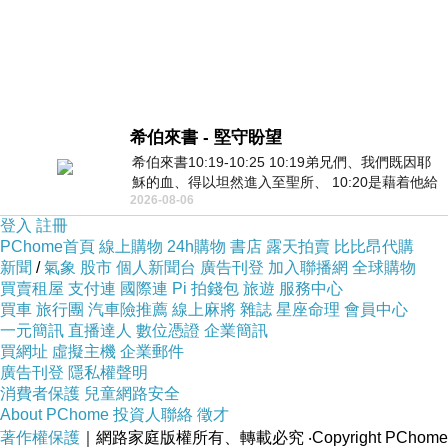
希伯來書 - 堅守盼望
希伯來書10:19-10:25 10:19弟兄們、我們既因耶
穌的血、得以坦然進入至聖所、 10:20是藉着他給
2026-08-06
我們開了一條又新又活的路從幔子經過
登入
註冊
PChome首頁
線上購物
24h購物
書店
露天拍賣
比比昂代購
新聞
/
氣象
股市
個人新聞台
廣告刊登
加入聯播網
全球購物
買賣租屋
支付連
國際連
Pi 拍錢包
旅遊
服務中心
買車
旅行團
汽車險推薦
線上麻將
雜誌
星座命理
會員中心
一元簡訊
直播達人
數位憑證
企業簡訊
買網址
虛擬主機
企業郵件
廣告刊登
隱私權聲明
消費者保護
兒童網路安全
About PChome
投資人聯絡
徵才
著作權保護
｜網路家庭版權所有、轉載必究
‧Copyright PChome