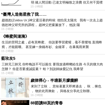
弱 雖人間活動 已達文明極致之浪費 但又何干質樸
15 小時前
者 只能白白陪葬
*臺灣人造衛星救了我……
趙德恕(Zoldos Ur.)神父還活著的時候: 他怕見太陽光 我有一次去上趙
德恕神父研究所的課程， 趙神父把窗簾放下， 他說:陽
15 小時前
《蜂蜜與漣漪》
生活的苦悶之處，必有其蜂蜜。 你說要學習蜜獾，毫不畏懼地 直搗蜂
窩，才能親嚐。 甚至練一身鐵布衫、金鐘罩， 在暴風雨來襲
15 小時前
藍玫友5
三師兄三師兄 你昨晚說不可以殺生 要我放過蟑螂給生路 今天的燉大肉
怎辦？ 你是否要虔誠茹素？ 蛤？別說師妹愛記仇 我希望
15 小時前
歲律禪心 - 半塘新月朦朧醉
來到了立秋 ， 意味著夏天即將過去 ， 秋 ，揪也
， 物於此而揪歛 ， 與格友分享此立秋聯。
16 小時前
88節讀88頁的青春