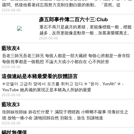
疆問。然後他看著緋忘我努力克制住翻白眼的衝動。 「當然。從
2026-08-06
彥五郎事件簿二百六十三:Club
重石不再只是歲月的累積，更能像標籤一般，標籤
越多，反而更能像是勳章一般，加冕著榮耀萬丈。
2026-08-06
習慣一如縱容，成了再難輕輕放下的罪證
藍玫友4
吾老三師兄吾老三師兄 每個人都是一部大藏經 每個心房都是一座寺院
每個視事都是一個觀想 不論大大或小小都自在 心不拘於形
2026-08-06
這個連結是本豬最愛看的肢體語言
✳️모델이 고급차 옆에서 포즈를 취하고 있다.✳️ "윤아 , YunAh" ✳️ -
YouTube 她具備的展現正是本豬為人所缺的最愛
2026-08-06
藍玫友3
玫師妹玫師妹 妳在忙什麼？ 滿院子裡瞎跑 小蟑螂不礙事 培養好生之
德 放牠一條小命 讓牠回歸自然 別殺生，放生 別讓牠進
2026-08-06
錫杖無價值