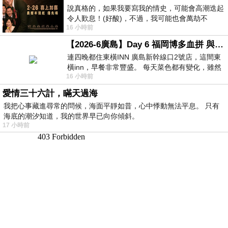
說真格的，如果我要寫我的情史，可能會高潮迭起
令人歎息！(好酸)，不過，我可能也會萬劫不
16 小時前
復...，每天跪鍵盤還是被判了花心的罪
【2026-6廣島】Day 6 福岡博多血拼 與機場接送少年司機深夜對談
連四晚都住東橫INN 廣島新幹線口2號店，這間東
橫inn，早餐非常豐盛。 每天菜色都有變化，雖然
16 小時前
看到工作人員拿出料理包加熱，但
愛情三十六計，瞞天過海
我把心事藏進尋常的問候，海面平靜如昔，心中悸動無法平息。 只有
海底的潮汐知道，我的世界早已向你傾斜。
17 小時前