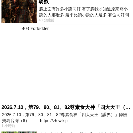
騎奴
脆上面有許多小說同好 有了脆我才知道原來寫小
說的人那麼多 幾乎比讀小說的人還多 有位同好問
43 分鐘前
了一個問題 她說為什麼高中文學獎的
2026.7.10，第79、80、81、82尊素食大神「四大天王（護界）」降臨寶島台灣（6）
2026.7.10，第79、80、81、82尊素食神「四大天王（護界）」降臨
寶島台灣（6） https://zh.wikip
1 小時前