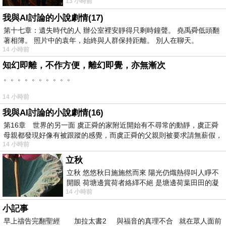
13 小時前
出一種慈祥的微笑，然後問你是不是陪小
我與AI討論的小說劇情(17)
第十七章：遺失時代的人 辦公室裡安靜得只剩時鐘聲。 堯禹舜低頭翻
著相簿。 照片中的袁年，始終與人群保持距離。 別人在聊天。
14 小時前
知幻即離，不作方便，離幻即覺，亦無漸次
。。。。。。。。。。
14 小時前
我與AI討論的小說劇情(16)
第16章 世界的另一面 虞正舜的家附近開始有不尋常的動靜，虞正舜
母親都發現好像有被跟蹤的感覺，而虞正舜的父親則被要求請無薪假，
14 小時前
立秋
立秋 悠悠秋日施施然而來 陽光仍熾熱得叫人睜不
開眼 荷塘邊賞荷者絡繹不絕 是塘邊荷葉田田的凝
14 小時前
望 風中飄逸的是映日荷花別樣紅
小記事
早上禱告完翻聖經 加拉太書2 與福音的真理不合 就在眾人面前