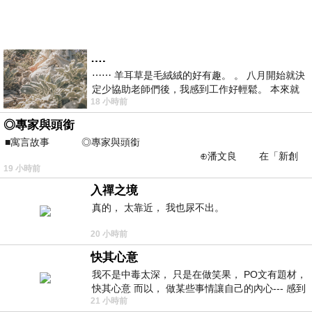
….
⋯⋯ 羊耳草是毛絨絨的好有趣。 。 八月開始就決
定少協助老師們後，我感到工作好輕鬆。 本來就
18 小時前
不是我的工作啊。 真
◎專家與頭銜
■寓言故事 ◎專家與頭銜
⊕潘文良 在「新創
19 小時前
之谷」裡——
入禪之境
真的， 太靠近， 我也尿不出。
20 小時前
快其心意
我不是中毒太深， 只是在做笑果， PO文有題材，
快其心意 而以， 做某些事情讓自己的內心--- 感到
21 小時前
愉快。