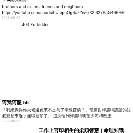
brothers and sisters, friends and neighbors
https://youtube.com/shorts/hUfepoOgSak?is=xX2f827BaG4S69iR
2026-08-06
https
阿我阿龍 56
「我總覺得你大老遠跑來不是為了牽線搭橋？」龍疆對梅麗特說話的語
氣聽起來近乎無聊透頂了。 這次輪到梅麗特眺望大海和懸崖
2026-08-06
工作上官印相生的柔順智慧 | 命理知識