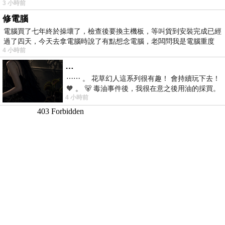
3 小時前
修電腦
電腦買了七年終於操壞了，檢查後要換主機板，等叫貨到安裝完成已經
過了四天，今天去拿電腦時說了有點想念電腦，老闆問我是電腦重度
4 小時前
…
⋯⋯ 。 花草幻人這系列很有趣！ 會持續玩下去！
🧡 。 🐻 毒油事件後，我很在意之後用油的採買。
4 小時前
前天購買了我之前就很愛