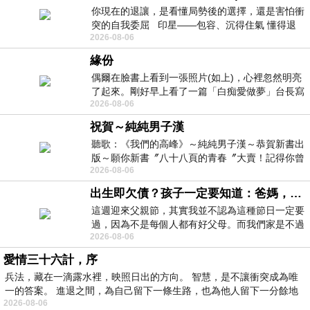
你現在的退讓，是看懂局勢後的選擇，還是害怕衝
突的自我委屈 印星——包容、沉得住氣 懂得退
2026-08-06
一步觀察，不會
緣份
偶爾在臉書上看到一張照片(如上)，心裡忽然明亮
了起來。剛好早上看了一篇「白痴愛做夢」台長寫
2026-08-06
的貼文，在回顧年輕時瘋狂愛上
祝賀～純純男子漢
聽歌：《我們的高峰》～純純男子漢～恭賀新書出
版～願你新書〞八十八頁的青春〞大賣！記得你曾
2026-08-06
經在我的版留言…「好讚的圖^^感覺大家
出生即欠債？孩子一定要知道：爸媽，其實我不欠你們
這週迎來父親節，其實我並不認為這種節日一定要
過，因為不是每個人都有好父母。而我們家是不過
2026-08-06
節的，平時也沒什麼儀式感，生活趨近冷
愛情三十六計，序
兵法，藏在一滴露水裡，映照日出的方向。 智慧，是不讓衝突成為唯
一的答案。 進退之間，為自己留下一條生路，也為他人留下一分餘地
2026-08-06