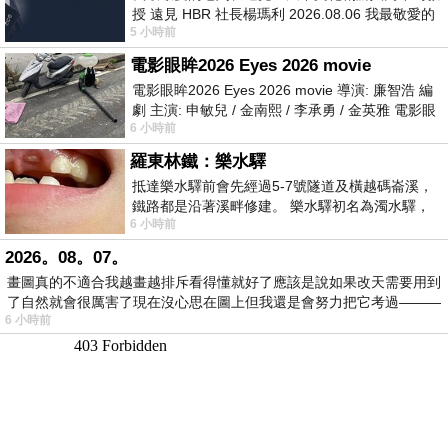
授 遠見 HBR 社長楊瑪利 2026.08.06 我最敬愛的
5 小時前
老闆、遠見．天下文化創辦人高希均教
電影眼眸2026 Eyes 2026 movie
電影眼眸2026 Eyes 2026 movie 導演: 廉智浩 編
劇 主演: 申敏兒 / 金南熙 / 李承勇 / 金英雅 電影眼
6 小時前
眸2026描述攝影師徐珍因遺
羅東林鐵：樂水驛
抵達樂水驛前會先經過5-7號隧道及橫越碼崙溪，
鐵路都是沿著溪畔修建。 樂水驛初名為濁水驛，
6 小時前
但因與臺鐵集集線車站同名，於1953
2026。08。07。
畫圖真的不適合我越畫越排斥看得懂就好了應該是說如果改天需要用到
了自然就會很厲害了現在沒心思在圖上但我還是會努力把它考過———
6 小時前