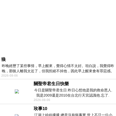
狼
昨晚經歷了某些事情，早上醒來，覺得心情不太好。坦白說，我覺得昨
晚，那個人離我太近了，但我拒絕不掉他，因此早上醒來會有罪惡感。
2026-08-06
關聖帝君生日快樂
今日是關聖帝君生日.昨日心想他是我的救命恩人.
我是2009還是2010在台北行天宮認識他.忘了.
2026-08-06
一個奇摩交友的網友學
玫事10
江湖上紛紛擾擾 總是沒有個事實 世上不只一位小