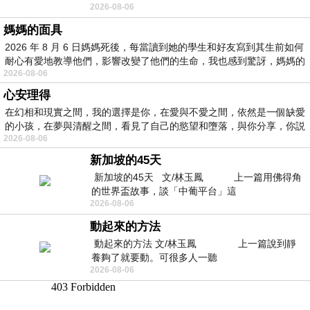
2026-08-06
景影射西藏境外流亡 地下組織
媽媽的面具
2026 年 8 月 6 日媽媽死後，每當讀到她的學生和好友寫到其生前如何
耐心有愛地教導他們，影響改變了他們的生命，我也感到驚訝，媽媽的
2026-08-06
心安理得
在幻相和現實之間，我的選擇是你，在愛與不愛之間，依然是一個缺愛
的小孩，在夢與清醒之間，看見了自己的慾望和墮落，與你分享，你説
2026-08-06
新加坡的45天
新加坡的45天 文/林玉鳳 上一篇用佛得角
的世界盃故事，談「中葡平台」這
2026-08-06
動起來的方法
動起來的方法 文/林玉鳳 上一篇說到靜
養夠了就要動。可很多人一聽
2026-08-06