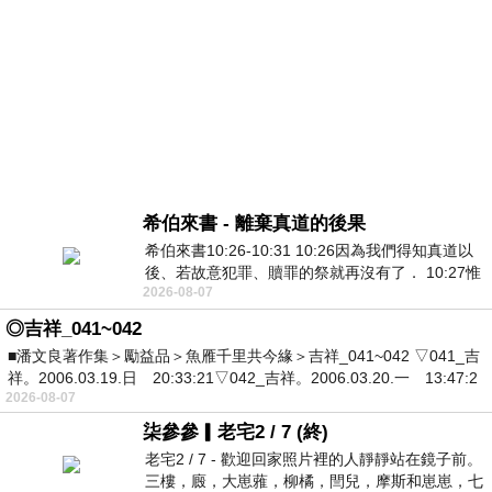
希伯來書 - 離棄真道的後果
希伯來書10:26-10:31 10:26因為我們得知真道以
後、若故意犯罪、贖罪的祭就再沒有了． 10:27惟
2026-08-07
有戰懼等候審判和那燒滅眾敵人的烈火
◎吉祥_041~042
■潘文良著作集＞勵益品＞魚雁千里共今緣＞吉祥_041~042 ▽041_吉
祥。2006.03.19.日 20:33:21▽042_吉祥。2006.03.20.一 13:47:2
2026-08-07
柒參參▎老宅2 / 7 (終)
老宅2 / 7 - 歡迎回家照片裡的人靜靜站在鏡子前。
三樓，廄，大崽蕥，柳橘，閆兒，摩斯和崽崽，七