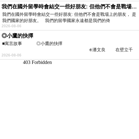
我們在國外留學時會結交一些好朋友: 但他們不會是戰場上的朋友
我們在國外留學時會結交一些好朋友: 但他們不會是戰場上的朋友， 是
我們國家的好朋友。 我們的留學國家永遠都是我們的倚
2026-08-06
◎小鷹的抉擇
■寓言故事 ◎小鷹的抉擇
⊕潘文良 在壁立千
2026-08-06
仞的懸崖上，有一座遮天蔽