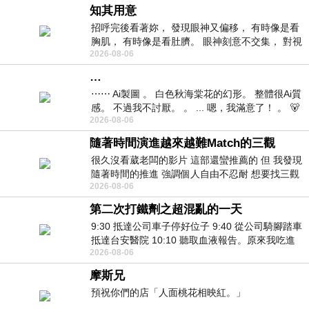
知其用意
招呼完後看著妳， 發現眼神又偏移， 有時像是看
胸肌， 有時像是看肚臍。 眼神刻意不交集， 對視
2026-08-06
視線不對齊， 讓我很難不
…
⋯⋯ Ai製圖 。 白色秋海棠花的幻形。 整體很Ai質
感。 不過我不討厭。 。 ... 嗯，我滿意了！ 。 🐻
2026-08-06
昨中
隨著時間演進越來越難Match的三觀
很久沒看葳老闆的影片 這部還蠻推薦的 但 我發現
隨著時間的推進 強調個人自由不忍耐 想要找三觀
2026-08-06
接近的不要說對象 連朋友都超
第二次打鐵劑之超混亂的一天
9:30 抵達公司車子停好位子 9:40 從公司騎腳踏車
抵達台安醫院 10:10 聽取血液報告。原來我吃進
2026-08-06
去的 B12 彌可保並非沒有吸收而是超
摩斯兄
預祝你們的店「人面桃花相映紅。」