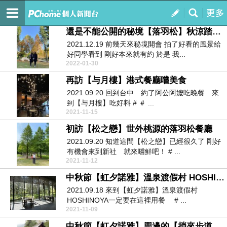
~YS的隨拍手札~
訂閱
我的
還是不能公開的秘境【落羽松】秋涼踏青的好地方
2021.12.19 前幾天來秘境開會 拍了好看的風景給
好同學看到 剛好本來就有約 於是 我...
2022-01-30
再訪【与月樓】港式餐廳嚐美食
2021.09.20 回到台中 約了阿公阿嬤吃晚餐 來
到【与月樓】吃好料 # ＃ ...
2021-11-15
初訪【松之戀】世外桃源的落羽松餐廳
2021.09.20 知道這間【松之戀】已經很久了 剛好
有機會來到新社 就來嚐鮮吧！ # ...
2021-11-12
中秋節【虹夕諾雅】溫泉渡假村 HOSHINOYA【美食饗宴】
2021.09.18 來到【虹夕諾雅】溫泉渡假村
HOSHINOYA一定要在這裡用餐 # ...
2021-11-09
中秋節【虹夕諾雅】周邊的【捎來步道&明治溫泉街】