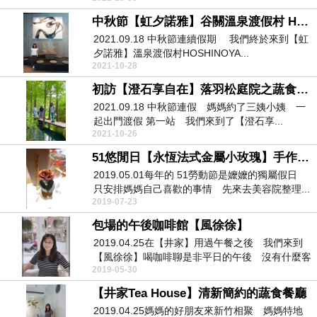
中秋節【虹夕諾雅】谷關溫泉渡假村 HOSHINOYA【大廳＆閱讀區】
2021.09.18 中秋節連續假期 我們終於來到【虹
夕諾雅】溫泉渡假村HOSHINOYA...
2021-10-28
初訪【澄石享自在】落羽松庭院之蔬食料理
2021.09.18 中秋節連假 媽媽約了三姨小姨 一
起出門渡假 第一站 我們來到了【澄石享...
2021-10-26
51悠閒日【永恆法式金屬小玫瑰】手作初體驗
2019.05.01每年的 51勞動節是嬤嬤的獨屬假日
只安排媽媽自己喜歡的事情 先來去美容院整理...
2019-07-23
包場的午後咖啡館【風徐徐】
2019.04.25在【井家】用過午餐之後 我們來到
【風徐徐】喝咖啡聊是非平日的午後 沒有什麼客
2019-05-30
人...
【井家Tea House】清新簡約的蔬食餐廳
2019.04.25媽媽的好朋友來新竹相聚 媽媽特地