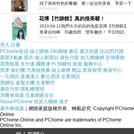
找了很有特色的餐廳 要一起去吃美食 享受一下
2019-05-25
生活...
花博【竹跡館】真的很美喔！
2019.04.11我們今天的目的地是花博【竹跡館】
拿著自拍棒 到處拍照 蠻有趣的！ 平日到訪
2019-05-07
人...
登入
註冊
PChome首頁
線上購物
24h購物
書店
露天拍賣
比比昂代購
新聞
/
氣象
股市
個人新聞台
廣告刊登
加入聯播網
全球購物
買賣租屋
支付連
國際連
Pi 拍錢包
旅遊
服務中心
買車
旅行團
汽車險推薦
線上麻將
雜誌
星座命理
會員中心
一元簡訊
直播達人
數位憑證
企業簡訊
買網址
虛擬主機
企業郵件
廣告刊登
隱私權聲明
消費者保護
兒童網路安全
About PChome
投資人聯絡
徵才
著作權保護
｜網路家庭版權所有、轉載必究
‧Copyright PChome
Online
PChome Online and PChome are trademarks of PChome
Online Inc.