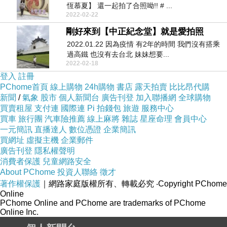
恆慕夏】 還一起拍了合照呦!! # ...
2022-02-22
剛好來到【中正紀念堂】就是愛拍照
2022.01.22 因為疫情 有2年的時間 我們沒有搭乘
過高鐵 也沒有去台北 妹妹想要...
2022-02-18
登入
註冊
PChome首頁
線上購物
24h購物
書店
露天拍賣
比比昂代購
新聞
/
氣象
股市
個人新聞台
廣告刊登
加入聯播網
全球購物
買賣租屋
支付連
國際連
Pi 拍錢包
旅遊
服務中心
買車
旅行團
汽車險推薦
線上麻將
雜誌
星座命理
會員中心
一元簡訊
直播達人
數位憑證
企業簡訊
買網址
虛擬主機
企業郵件
廣告刊登
隱私權聲明
消費者保護
兒童網路安全
About PChome
投資人聯絡
徵才
著作權保護
｜網路家庭版權所有、轉載必究
‧Copyright PChome
Online
PChome Online and PChome are trademarks of PChome
Online Inc.