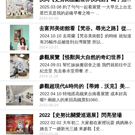
2025.03.08 約了勻勻一起看展覽 一大早北上台北
星巴克是我的必備早餐之唯一 ...
2025-04-08
去富邦美術館看【梵谷。尋光之路】從荷蘭追到台北
2024.10.10 去荷蘭【梵谷美術館】的時候 就知道
有25幅作品被借到台灣展覽 所以...
2024-12-21
參觀展覽【怪獸與大自然的奇幻世界】
2024.09.01 幫忙妹妹搬宿舍之後 我們就前往中正
紀念堂 先去春水堂用餐 才...
2024-11-18
參觀超現代&時尚的【蒂姆．沃克】美妙事物
2022.04.10 特地搭高鐵來台南看展覽 成本好高
喔!! 兩個人的來回高鐵票$1060...
2022-06-24
2022【史努比關愛巡迴展】閃亮登場
2022.02.02 大年初二 大家都在家裡玩耍 媽媽揪小
姨去了一趟新光三越 來參觀【史...
2022-03-26