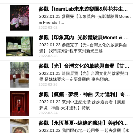
參觀【teamLab未來遊樂園&與花共生的動物們】現代藝術
2022.01.23 參觀完【印象莫內--光影體驗展Monet
& Friends T...
2022-03-02
參觀【印象莫內--光影體驗展Monet & Friends Taiwan】超過2000幅畫作的影像展
2022.01.23 參觀完了【光--台灣文化的啟蒙與自
覺】 我們搭乘計程車來到新光三越 ...
2022-02-28
參觀【光】台灣文化的啟蒙與自覺【甘露水】是精隨之作
2022.01.23 這個展覽【光】台灣文化的啟蒙與自
覺 是妹妹要求一定要參觀的 事先預約...
2022-02-26
參觀【瘋癲 ‧ 夢境 ‧ 神曲-天才達利】奇特怪異的展覽
2022.01.22 來到中正紀念堂 妹妹還要看【瘋癲 ‧
夢境 ‧ 神曲-天才達利】特展 ...
2022-02-24
參觀【永恆慕夏--線條的魔術】美妙的展覽
2022.01.22 我們跟心地一起用餐 一起去參觀【永