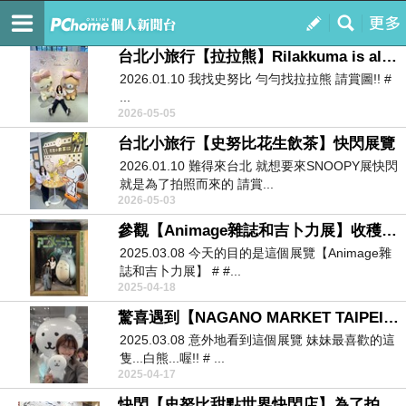
~YS的隨拍手札~
訂閱
我的
台北小旅行【拉拉熊】Rilakkuma is always by your side 2025 in Taipei
2026.01.10 我找史努比 勻勻找拉拉熊 請賞圖!! #
...
2026-05-05
台北小旅行【史努比花生飲茶】快閃展覽
2026.01.10 難得來台北 就想要來SNOOPY展快閃
就是為了拍照而來的 請賞...
2026-05-03
參觀【Animage雜誌和吉卜力展】收穫滿滿!!
2025.03.08 今天的目的是這個展覽【Animage雜
誌和吉卜力展】 # #...
2025-04-18
驚喜遇到【NAGANO MARKET TAIPEI】好開心!!
2025.03.08 意外地看到這個展覽 妹妹最喜歡的這
隻...白熊...喔!! # ...
2025-04-17
快閃【史努比甜點世界快閃店】為了拍照來的