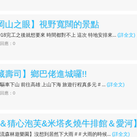
【岡山之眼】視野寬闊的景點
 2018完工之後就想要來 時間都對不上 這次 特地安排來...
(詳全文)
| 回應：0
藏壽司】鄉巴佬進城囉!!
我們驅車下山 前往高雄 上山下海 旅遊行程真多元 # ...
(詳全文)
| 回應：0
流＆猜心泡芙&米塔炙燒牛排館＆愛河
往【雙流森林遊樂園】沒想到居然下大雨 # # 大雨的時候...
(詳全文)