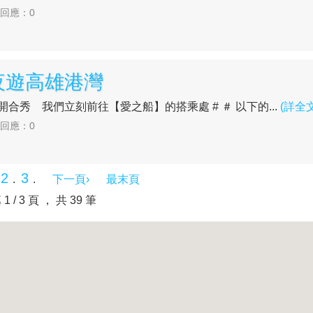
| 回應：0
夜遊高雄港灣
橋】開合秀 我們立刻前往【愛之船】的搭乘處 # ＃ 以下的...
(詳全文
| 回應：0
2
3
.
.
.
下一頁›
最末頁
 1 / 3 頁 ， 共 39 筆