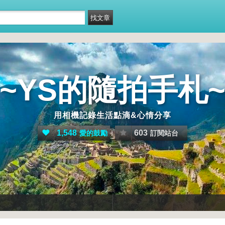
~YS的隨拍手札
用相機記錄生活點滴&心情分享
1,548
603
愛的鼓勵
訂閱站台