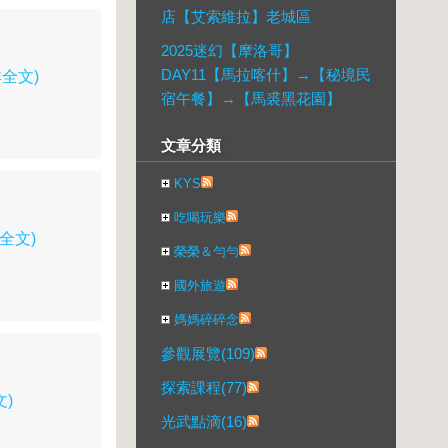
店【艾索維拉】老城區
2025迷幻【摩洛哥】
DAY11【馬拉喀什】→【秘境民
詳全文)
宿午餐】→【馬裘黑花園】
文章分類
KYS
吃喝玩樂
詳全文)
榮榮＆勻勻
國外旅遊
媽媽碎碎念
參觀展覽(109)
探索課程(77)
文)
光武點滴(16)