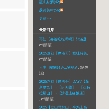
龍山點滴(42)
蘇荷美術(56)
更多
>>
最新回應
再訪【嘉義吃吃喝喝】好滿足!!
,
(悄悄話)
2025迷幻【摩洛哥】貓咪特集
,
(悄悄話)
人生...關關難過...關關過
, (悄悄
話)
2025迷幻【摩洛哥】DAY7【菲
斯皇宮】→【伊芙蘭】→【亞特
拉斯山】→【沙漠邊緣飯店】
】
, (悄悄話)
2025【立山隱於山．半悠上高