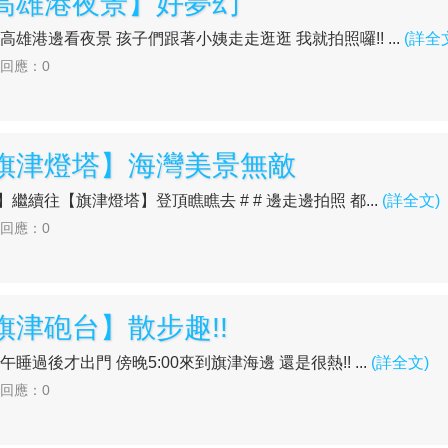
【高雄港夜景】好夢幻
們來到高雄港邊看夜景 孩子們跟著小姨走走逛逛 我就拍照囉!! ...
(詳全
| 回應：0
【旗津燈塔】海灣美景無敵
砲台】繼續往【旗津燈塔】登頂瞧瞧去 # # 邊走邊拍照 都...
(詳全文)
| 回應：0
旗津砲台】散步趣!!
我們午睡過後才出門 傍晚5:00來到旗津海邊 還是很熱!! ...
(詳全文)
| 回應：0