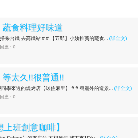
】蔬食料理好味道
兒 搭乘台鐵 去高鐵站 # # 【五郎】小姨推薦的蔬食...
(詳全文)
| 回應：0
太久!!很普通!!
妹妹跟同學來過的燒烤店【碳佐麻里】 # # 餐廳外的造景...
(詳全文)
| 回應：0
想上班創意咖啡】