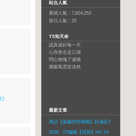
站台人氣
累積人氣：
7,824,253
當日人氣：
25
YS知天命
認真過好每一天
心存善念走江湖
問心無愧了遺憾
萬般風雲皆淡然
文)
最新文章
再訪【嘉義吃吃喝喝】好滿足!!
2026。07編織【貝殼】NO.14