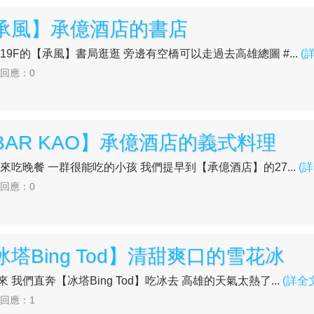
【承風】承億酒店的書店
們來到19F的【承風】書局逛逛 旁邊有空橋可以走過去高雄總圖 #...
(
| 回應：0
BAR KAO】承億酒店的義式料理
直接就來吃晚餐 一群很能吃的小孩 我們提早到【承億酒店】的27...
(
| 回應：0
冰塔Bing Tod】清甜爽口的雪花冰
下來 我們直奔【冰塔Bing Tod】吃冰去 高雄的天氣太熱了...
(詳全
| 回應：1