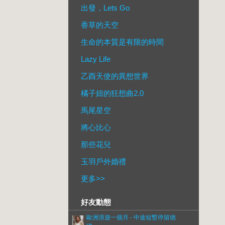
出發，Lets Go
香草的天空
生命的本質是有限的時間
Lazy Life
乙酉天使的異想世界
橘子妞的狂想曲2.0
馬尾星空
將心比心
那些花兒
玉羽戶外婚禮
更多
>>
好友動態
歐洲浪遊一個月 - 中途短暫停留德