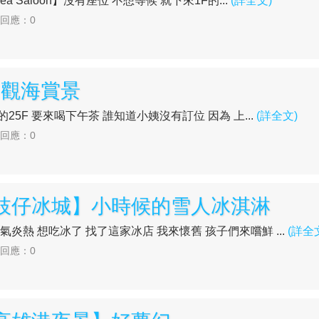
Tea Saloon】沒有座位 不想等候 就下來1F的...
(詳全文)
| 回應：0
】觀海賞景
】的25F 要來喝下午茶 誰知道小姨沒有訂位 因為 上...
(詳全文)
| 回應：0
【枝仔冰城】小時候的雪人冰淇淋
步 天氣炎熱 想吃冰了 找了這家冰店 我來懷舊 孩子們來嚐鮮 ...
(詳全
| 回應：0