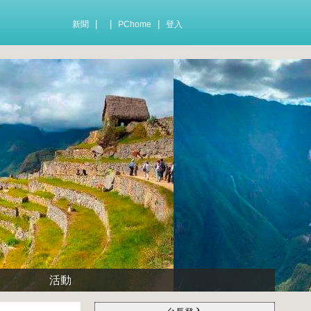
|
|
|
新聞
PChome
登入
~
活動