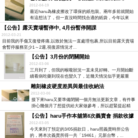
2012-04-19
最近haru為橡皮擦改了環保的紙包裝。兩年多前就開始
有這想法了，但一直沒時間找合適的紙袋，今年以來
健...
【公告】露天賣場暫停中, 4月份暫停開課
2012-03-21
目前我的手傷又復發疼痛,以致於無法一直處理包裹,所以目前露天賣場
會暫停服務至少1～2週,視復原情況才...
【公告】3月份的閉關開始
2012-03-06
三月到了，但我的喉嚨狀況一直未見好轉。一月開始斷
續看病吃藥到現在也蠻久了，近幾天情況似乎更嚴重
些，所...
雕刻橡皮硬度差異與最佳收納法
2012-03-06
接下來haru又要準備閉關一個月無法更新文章，有件事
掛心幾個月了想提供給大家做參考，所以趕緊提起精
神...
【公告】haru手作本舖第6次義賣會 捐款收據
2012-03-05
今天來到了預定的3/05捐款日，haru照義賣時所公告
的，將本次義賣所得一共「19461」元新台幣，...