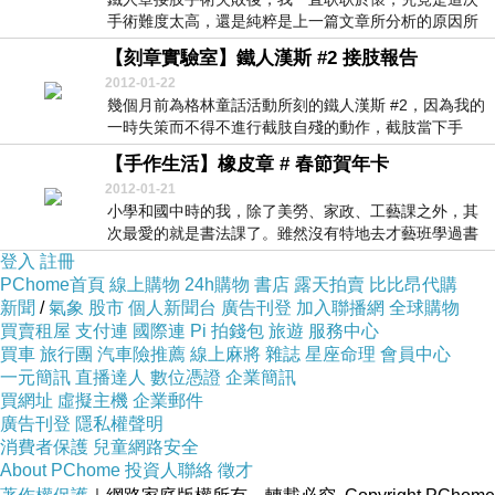
手術難度太高，還是純粹是上一篇文章所分析的原因所
導致...
【刻章實驗室】鐵人漢斯 #2 接肢報告
2012-01-22
幾個月前為格林童話活動所刻的鐵人漢斯 #2，因為我的
一時失策而不得不進行截肢自殘的動作，截肢當下手
法...
【手作生活】橡皮章 # 春節賀年卡
2012-01-21
小學和國中時的我，除了美勞、家政、工藝課之外，其
次最愛的就是書法課了。雖然沒有特地去才藝班學過書
法，...
登入
註冊
PChome首頁
線上購物
24h購物
書店
露天拍賣
比比昂代購
新聞
/
氣象
股市
個人新聞台
廣告刊登
加入聯播網
全球購物
買賣租屋
支付連
國際連
Pi 拍錢包
旅遊
服務中心
買車
旅行團
汽車險推薦
線上麻將
雜誌
星座命理
會員中心
一元簡訊
直播達人
數位憑證
企業簡訊
買網址
虛擬主機
企業郵件
廣告刊登
隱私權聲明
消費者保護
兒童網路安全
About PChome
投資人聯絡
徵才