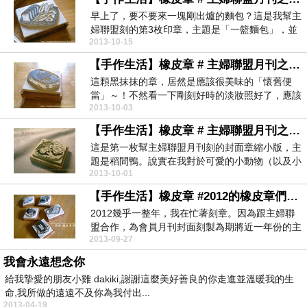
早上了，要不要來一塊剛出爐的麵包？這是我幫主
婦聯盟刻的第3枚印章，主題是「一籃麵包」，並
2013-10-15
附了幾張合作...
【手作生活】橡皮章 # 主婦聯盟月刊之懷舊便當
這顆黑抹抹的章，居然是應該很美味的「懷舊便
當」～！不然看一下剛刻好時的淡妝照好了，應該
2013-10-03
會比較有胃口。...
【手作生活】橡皮章 # 主婦聯盟月刊之稻間鴨
這是第一枚幫主婦聯盟月刊刻的封面章縮小版，主
題是稻間鴨。說實在我對於可愛的小動物（以及小
2013-10-01
孩）實在很苦...
【手作生活】橡皮章 #2012的橡皮章們。之一
2012幾乎一整年，我在忙著刻章。因為跟主婦聯
盟合作，為會員月刊封面刻製為期將近一年份的主
2013-09-27
題印章。每...
我會永遠想念你
給我摯愛的朋友小雞 dakiki,謝謝這麼美好善良的你走進並溫暖我的生
命,我所做的遠遠不及你為我付出...
2013-04-19