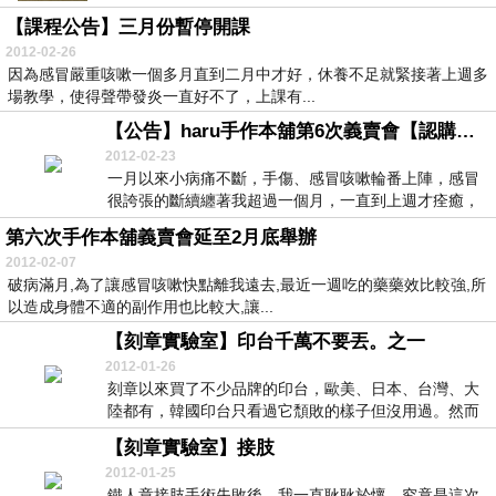
【課程公告】三月份暫停開課
2012-02-26
因為感冒嚴重咳嗽一個多月直到二月中才好，休養不足就緊接著上週多
場教學，使得聲帶發炎一直好不了，上課有...
【公告】haru手作本舖第6次義賣會【認購結束, 3/5捐款】
2012-02-23
一月以來小病痛不斷，手傷、感冒咳嗽輪番上陣，感冒
很誇張的斷續纏著我超過一個月，一直到上週才痊癒，
只不...
第六次手作本舖義賣會延至2月底舉辦
2012-02-07
破病滿月,為了讓感冒咳嗽快點離我遠去,最近一週吃的藥藥效比較強,所
以造成身體不適的副作用也比較大,讓...
【刻章實驗室】印台千萬不要丟。之一
2012-01-26
刻章以來買了不少品牌的印台，歐美、日本、台灣、大
陸都有，韓國印台只看過它頹敗的樣子但沒用過。然而
用金...
【刻章實驗室】接肢
2012-01-25
鐵人章接肢手術失敗後，我一直耿耿於懷，究竟是這次