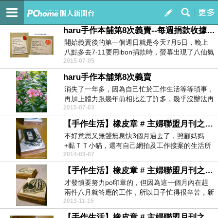
はるの手作本舖
訂閱
我的
haru手作本舖第8次義賣--每週捐款收據【義賣結束】
開始義賣後的第一個週日就是今天7月5日，晚上
八點多去7-11要用ibon捐款時，螢幕出現了八仙氣
2015-07-05
爆募...
haru手作本舖第8次義賣
消失了一年多，因為自己忙於工作生活等等瑣事，
再加上體力跟幾年前相比差了許多，幾乎沒辦法再
2015-07-03
跟以前一樣熬...
【手作生活】橡皮章 # 主婦聯盟月刊之雨林咖啡
不好意思又無聲無息快3個月過去了，照顧媽媽
+黏ＴＴ小貓，還有自己網拍及工作接案的生活所
2014-03-07
累積的壓力和疲...
【手作生活】橡皮章 # 主婦聯盟月刊之黃肉大西瓜
才發憤要努力po印章的，但因為這一個月內在趕
兩件八月就答應的工作，所以日子忙得很辛苦，新
2013-11-15
聞台一別又是...
【手作生活】橡皮章 # 主婦聯盟月刊之藤籃麵包