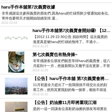
haru手作本舖第7次義賣收據
非常感謝這次參與義賣的朋友們,因為haru的忙碌而鮮少發通知給各位,
寄件也要明天才能開始陸續安排.還...
2012-12-04
haru手作本舖第7次義賣會開始囉! 【12/03捐款】
【2012.11.29 22:30公告 捐款時間】這次義賣的
進度真是被haru的忙碌給拖垮了。不過小...
2012-11-23
第七次義賣也有熱身操~
非常感謝各位朋友們願意等待haru的義賣會，從八
月延到十一月，然後新聞台又幾乎沒在更新，不管
2012-11-20
這次義賣...
【公告】haru手作本舖 第7次義賣會將在11/23(五)中午舉行
11月初盡全力趕出了一批我很捨不得交出去的刻
章工作，然而其實我刻的每一個章，都捨不得送
2012-11-11
走。10月中搬...
【公告】奶油擦11月即將重現江湖
是的~~這一回讓各位喜歡奶油擦的朋友等得實在