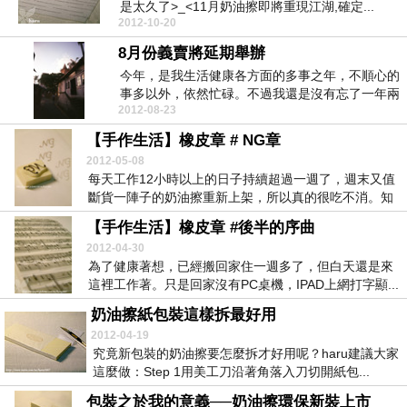
是太久了>_<11月奶油擦即將重現江湖,確定...
2012-10-20
8月份義賣將延期舉辦
今年，是我生活健康各方面的多事之年，不順心的
事多以外，依然忙碌。不過我還是沒有忘了一年兩
2012-08-23
次的義賣活動...
【手作生活】橡皮章 # NG章
2012-05-08
每天工作12小時以上的日子持續超過一週了，週末又值
斷貨一陣子的奶油擦重新上架，所以真的很吃不消。知
道...
【手作生活】橡皮章 #後半的序曲
2012-04-30
為了健康著想，已經搬回家住一週多了，但白天還是來
這裡工作著。只是回家沒有PC桌機，IPAD上網打字顯...
奶油擦紙包裝這樣拆最好用
2012-04-19
究竟新包裝的奶油擦要怎麼拆才好用呢？haru建議大家
這麼做：Step 1用美工刀沿著角落入刀切開紙包...
包裝之於我的意義──奶油擦環保新裝上市