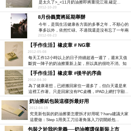
是太久了>_<11月奶油擦即將重現江湖,確定...
2012-10-20
8月份義賣將延期舉辦
今年，是我生活健康各方面的多事之年，不順心的
事多以外，依然忙碌。不過我還是沒有忘了一年兩
2012-08-23
次的義賣活動...
【手作生活】橡皮章 # NG章
2012-05-08
每天工作12小時以上的日子持續超過一週了，週末又值
斷貨一陣子的奶油擦重新上架，所以真的很吃不消。知
道...
【手作生活】橡皮章 #後半的序曲
2012-04-30
為了健康著想，已經搬回家住一週多了，但白天還是來
這裡工作著。只是回家沒有PC桌機，IPAD上網打字顯...
奶油擦紙包裝這樣拆最好用
2012-04-19
究竟新包裝的奶油擦要怎麼拆才好用呢？haru建議大家
這麼做：Step 1用美工刀沿著角落入刀切開紙包...
包裝之於我的意義──奶油擦環保新裝上市