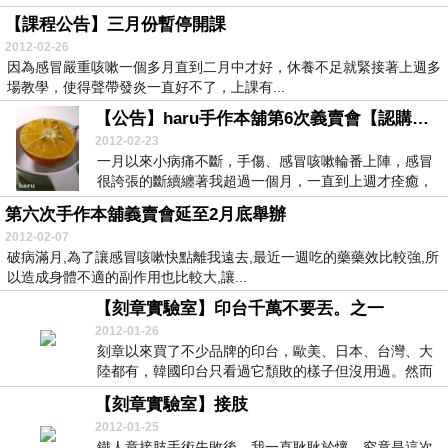
【課程公告】三月份暫停開課
2012-02-26
因為感冒嚴重咳嗽一個多月直到二月中才好，休養不足就緊接著上週多
場教學，使得聲帶發炎一直好不了，上課有...
【公告】haru手作本舖第6次義賣會【認購結束, 3/5捐款】
2012-02-23
一月以來小病痛不斷，手傷、感冒咳嗽輪番上陣，感冒
很誇張的斷續纏著我超過一個月，一直到上週才痊癒，
只不...
第六次手作本舖義賣會延至2月底舉辦
2012-02-07
破病滿月,為了讓感冒咳嗽快點離我遠去,最近一週吃的藥藥效比較強,所
以造成身體不適的副作用也比較大,讓...
【刻章實驗室】印台千萬不要丟。之一
2012-01-26
刻章以來買了不少品牌的印台，歐美、日本、台灣、大
陸都有，韓國印台只看過它頹敗的樣子但沒用過。然而
用金...
【刻章實驗室】接肢
2012-01-25
鐵人章接肢手術失敗後，我一直耿耿於懷，究竟是這次