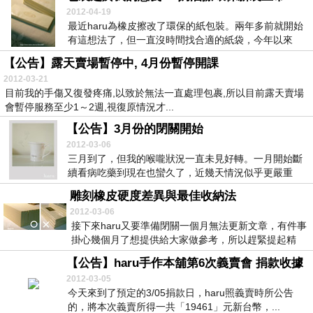
2012-04-19
最近haru為橡皮擦改了環保的紙包裝。兩年多前就開始
有這想法了，但一直沒時間找合適的紙袋，今年以來
健...
【公告】露天賣場暫停中, 4月份暫停開課
2012-03-21
目前我的手傷又復發疼痛,以致於無法一直處理包裹,所以目前露天賣場
會暫停服務至少1～2週,視復原情況才...
【公告】3月份的閉關開始
2012-03-06
三月到了，但我的喉嚨狀況一直未見好轉。一月開始斷
續看病吃藥到現在也蠻久了，近幾天情況似乎更嚴重
些，所...
雕刻橡皮硬度差異與最佳收納法
2012-03-06
接下來haru又要準備閉關一個月無法更新文章，有件事
掛心幾個月了想提供給大家做參考，所以趕緊提起精
神...
【公告】haru手作本舖第6次義賣會 捐款收據
2012-03-05
今天來到了預定的3/05捐款日，haru照義賣時所公告
的，將本次義賣所得一共「19461」元新台幣，...