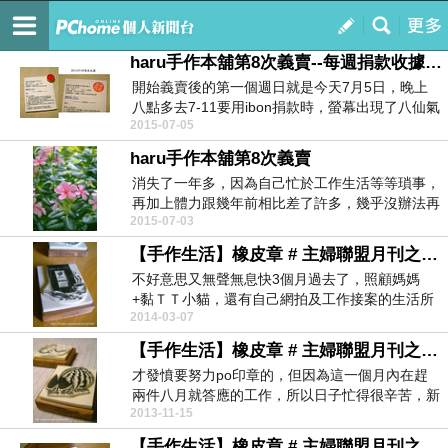
はるの手作本舖
訂閱
我的
haru手作本舖第8次義賣--每週捐款收據【義賣結束】
開始義賣後的第一個週日就是今天7月5日，晚上
八點多去7-11要用ibon捐款時，螢幕出現了八仙氣
2015-07-05
爆募...
haru手作本舖第8次義賣
消失了一年多，因為自己忙於工作生活等等瑣事，
再加上體力跟幾年前相比差了許多，幾乎沒辦法再
2015-07-03
跟以前一樣熬...
【手作生活】橡皮章 # 主婦聯盟月刊之雨林咖啡
不好意思又無聲無息快3個月過去了，照顧媽媽
+黏ＴＴ小貓，還有自己網拍及工作接案的生活所
2014-03-07
累積的壓力和疲...
【手作生活】橡皮章 # 主婦聯盟月刊之黃肉大西瓜
才發憤要努力po印章的，但因為這一個月內在趕
兩件八月就答應的工作，所以日子忙得很辛苦，新
2013-11-15
聞台一別又是...
【手作生活】橡皮章 # 主婦聯盟月刊之藤籃麵包