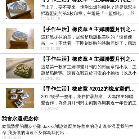
早上了，要不要來一塊剛出爐的麵包？這是我幫主
婦聯盟刻的第3枚印章，主題是「一籃麵包」，並
2013-10-15
附了幾張合作...
【手作生活】橡皮章 # 主婦聯盟月刊之懷舊便當
這顆黑抹抹的章，居然是應該很美味的「懷舊便
當」～！不然看一下剛刻好時的淡妝照好了，應該
2013-10-03
會比較有胃口。...
【手作生活】橡皮章 # 主婦聯盟月刊之稻間鴨
這是第一枚幫主婦聯盟月刊刻的封面章縮小版，主
題是稻間鴨。說實在我對於可愛的小動物（以及小
2013-10-01
孩）實在很苦...
【手作生活】橡皮章 #2012的橡皮章們。之一
2012幾乎一整年，我在忙著刻章。因為跟主婦聯
盟合作，為會員月刊封面刻製為期將近一年份的主
2013-09-27
題印章。每...
我會永遠想念你
給我摯愛的朋友小雞 dakiki,謝謝這麼美好善良的你走進並溫暖我的生
命,我所做的遠遠不及你為我付出...
2013-04-19