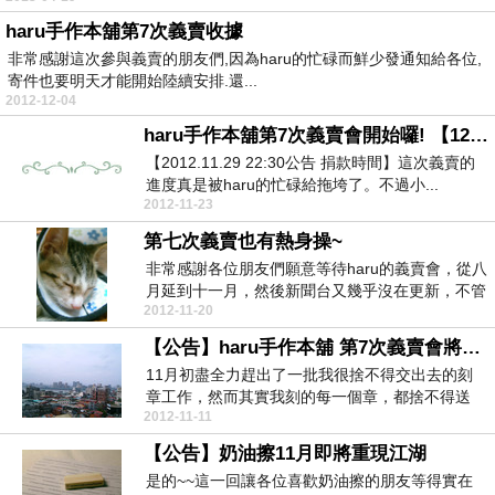
haru手作本舖第7次義賣收據
非常感謝這次參與義賣的朋友們,因為haru的忙碌而鮮少發通知給各位,
寄件也要明天才能開始陸續安排.還...
2012-12-04
haru手作本舖第7次義賣會開始囉! 【12/03捐款】
【2012.11.29 22:30公告 捐款時間】這次義賣的
進度真是被haru的忙碌給拖垮了。不過小...
2012-11-23
第七次義賣也有熱身操~
非常感謝各位朋友們願意等待haru的義賣會，從八
月延到十一月，然後新聞台又幾乎沒在更新，不管
2012-11-20
這次義賣...
【公告】haru手作本舖 第7次義賣會將在11/23(五)中午舉行
11月初盡全力趕出了一批我很捨不得交出去的刻
章工作，然而其實我刻的每一個章，都捨不得送
2012-11-11
走。10月中搬...
【公告】奶油擦11月即將重現江湖
是的~~這一回讓各位喜歡奶油擦的朋友等得實在