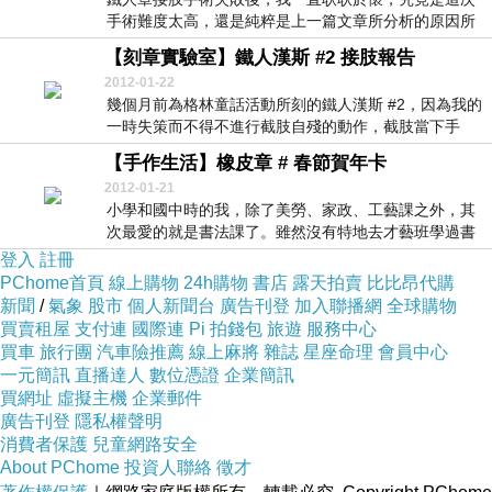
手術難度太高，還是純粹是上一篇文章所分析的原因所
導致...
【刻章實驗室】鐵人漢斯 #2 接肢報告
2012-01-22
幾個月前為格林童話活動所刻的鐵人漢斯 #2，因為我的
一時失策而不得不進行截肢自殘的動作，截肢當下手
法...
【手作生活】橡皮章 # 春節賀年卡
2012-01-21
小學和國中時的我，除了美勞、家政、工藝課之外，其
次最愛的就是書法課了。雖然沒有特地去才藝班學過書
法，...
登入
註冊
PChome首頁
線上購物
24h購物
書店
露天拍賣
比比昂代購
新聞
/
氣象
股市
個人新聞台
廣告刊登
加入聯播網
全球購物
買賣租屋
支付連
國際連
Pi 拍錢包
旅遊
服務中心
買車
旅行團
汽車險推薦
線上麻將
雜誌
星座命理
會員中心
一元簡訊
直播達人
數位憑證
企業簡訊
買網址
虛擬主機
企業郵件
廣告刊登
隱私權聲明
消費者保護
兒童網路安全
About PChome
投資人聯絡
徵才