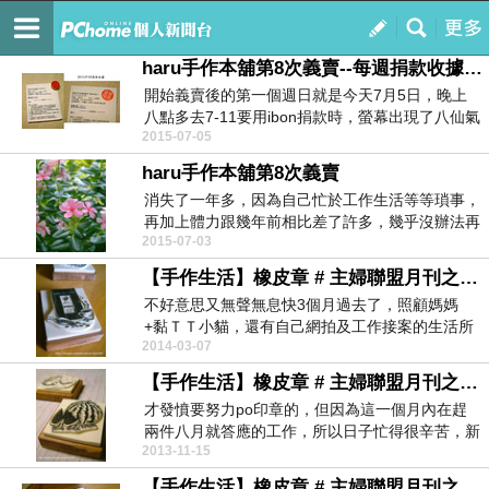
はるの手作本舖
訂閱
我的
haru手作本舖第8次義賣--每週捐款收據【義賣結束】
開始義賣後的第一個週日就是今天7月5日，晚上
八點多去7-11要用ibon捐款時，螢幕出現了八仙氣
2015-07-05
爆募...
haru手作本舖第8次義賣
消失了一年多，因為自己忙於工作生活等等瑣事，
再加上體力跟幾年前相比差了許多，幾乎沒辦法再
2015-07-03
跟以前一樣熬...
【手作生活】橡皮章 # 主婦聯盟月刊之雨林咖啡
不好意思又無聲無息快3個月過去了，照顧媽媽
+黏ＴＴ小貓，還有自己網拍及工作接案的生活所
2014-03-07
累積的壓力和疲...
【手作生活】橡皮章 # 主婦聯盟月刊之黃肉大西瓜
才發憤要努力po印章的，但因為這一個月內在趕
兩件八月就答應的工作，所以日子忙得很辛苦，新
2013-11-15
聞台一別又是...
【手作生活】橡皮章 # 主婦聯盟月刊之藤籃麵包