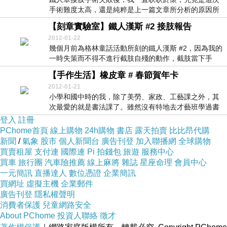
手術難度太高，還是純粹是上一篇文章所分析的原因所
導致...
【刻章實驗室】鐵人漢斯 #2 接肢報告
2012-01-22
幾個月前為格林童話活動所刻的鐵人漢斯 #2，因為我的
一時失策而不得不進行截肢自殘的動作，截肢當下手
法...
【手作生活】橡皮章 # 春節賀年卡
2012-01-21
小學和國中時的我，除了美勞、家政、工藝課之外，其
次最愛的就是書法課了。雖然沒有特地去才藝班學過書
法，...
登入
註冊
PChome首頁
線上購物
24h購物
書店
露天拍賣
比比昂代購
新聞
/
氣象
股市
個人新聞台
廣告刊登
加入聯播網
全球購物
買賣租屋
支付連
國際連
Pi 拍錢包
旅遊
服務中心
買車
旅行團
汽車險推薦
線上麻將
雜誌
星座命理
會員中心
一元簡訊
直播達人
數位憑證
企業簡訊
買網址
虛擬主機
企業郵件
廣告刊登
隱私權聲明
消費者保護
兒童網路安全
About PChome
投資人聯絡
徵才