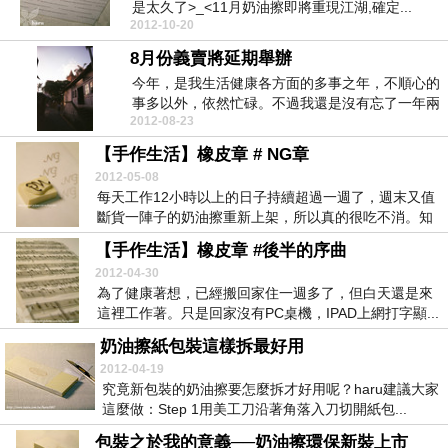
是太久了>_<11月奶油擦即將重現江湖,確定...
2012-10-20
8月份義賣將延期舉辦
今年，是我生活健康各方面的多事之年，不順心的
事多以外，依然忙碌。不過我還是沒有忘了一年兩
2012-08-23
次的義賣活動...
【手作生活】橡皮章 # NG章
2012-05-08
每天工作12小時以上的日子持續超過一週了，週末又值
斷貨一陣子的奶油擦重新上架，所以真的很吃不消。知
道...
【手作生活】橡皮章 #後半的序曲
2012-04-30
為了健康著想，已經搬回家住一週多了，但白天還是來
這裡工作著。只是回家沒有PC桌機，IPAD上網打字顯...
奶油擦紙包裝這樣拆最好用
2012-04-19
究竟新包裝的奶油擦要怎麼拆才好用呢？haru建議大家
這麼做：Step 1用美工刀沿著角落入刀切開紙包...
包裝之於我的意義──奶油擦環保新裝上市