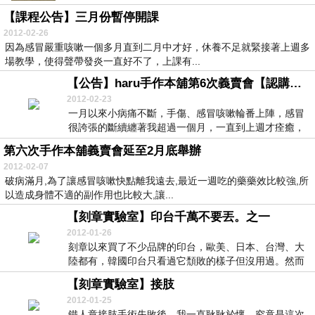
【課程公告】三月份暫停開課
2012-02-26
因為感冒嚴重咳嗽一個多月直到二月中才好，休養不足就緊接著上週多
場教學，使得聲帶發炎一直好不了，上課有...
【公告】haru手作本舖第6次義賣會【認購結束, 3/5捐款】
2012-02-23
一月以來小病痛不斷，手傷、感冒咳嗽輪番上陣，感冒
很誇張的斷續纏著我超過一個月，一直到上週才痊癒，
只不...
第六次手作本舖義賣會延至2月底舉辦
2012-02-07
破病滿月,為了讓感冒咳嗽快點離我遠去,最近一週吃的藥藥效比較強,所
以造成身體不適的副作用也比較大,讓...
【刻章實驗室】印台千萬不要丟。之一
2012-01-26
刻章以來買了不少品牌的印台，歐美、日本、台灣、大
陸都有，韓國印台只看過它頹敗的樣子但沒用過。然而
用金...
【刻章實驗室】接肢
2012-01-25
鐵人章接肢手術失敗後，我一直耿耿於懷，究竟是這次