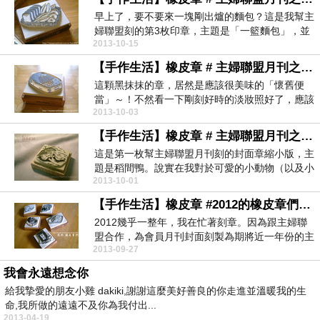
早上了，要不要來一塊剛出爐的麵包？這是我幫主
婦聯盟刻的第3枚印章，主題是「一籃麵包」，並
2013-10-15
附了幾張合作...
【手作生活】橡皮章 # 主婦聯盟月刊之懷舊便當
這顆黑抹抹的章，居然是應該很美味的「懷舊便
當」～！不然看一下剛刻好時的淡妝照好了，應該
2013-10-03
會比較有胃口。...
【手作生活】橡皮章 # 主婦聯盟月刊之稻間鴨
這是第一枚幫主婦聯盟月刊刻的封面章縮小版，主
題是稻間鴨。說實在我對於可愛的小動物（以及小
2013-10-01
孩）實在很苦...
【手作生活】橡皮章 #2012的橡皮章們。之一
2012幾乎一整年，我在忙著刻章。因為跟主婦聯
盟合作，為會員月刊封面刻製為期將近一年份的主
2013-09-27
題印章。每...
我會永遠想念你
給我摯愛的朋友小雞 dakiki,謝謝這麼美好善良的你走進並溫暖我的生
命,我所做的遠遠不及你為我付出...
2013-04-19