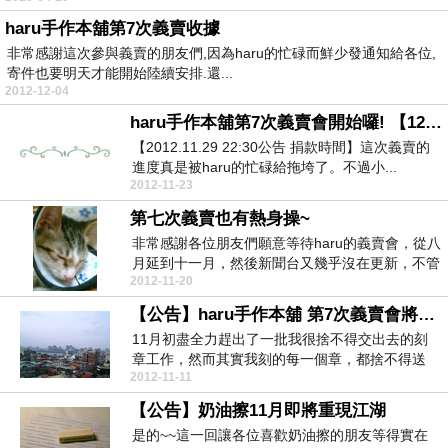
haru手作本舖第7次義賣收據
非常感謝這次參與義賣的朋友們,因為haru的忙碌而鮮少發通知給各位,
寄件也要明天才能開始陸續安排.還...
2012-12-04
haru手作本舖第7次義賣會開始囉! 【12/03捐款】
【2012.11.29 22:30公告 捐款時間】這次義賣的
進度真是被haru的忙碌給拖垮了。不過小...
2012-11-23
第七次義賣也有熱身操~
非常感謝各位朋友們願意等待haru的義賣會，從八
月延到十一月，然後新聞台又幾乎沒在更新，不管
2012-11-20
這次義賣...
【公告】haru手作本舖 第7次義賣會將在11/23(五)中午舉行
11月初盡全力趕出了一批我很捨不得交出去的刻
章工作，然而其實我刻的每一個章，都捨不得送
2012-11-11
走。10月中搬...
【公告】奶油擦11月即將重現江湖
是的~~這一回讓各位喜歡奶油擦的朋友等得實在