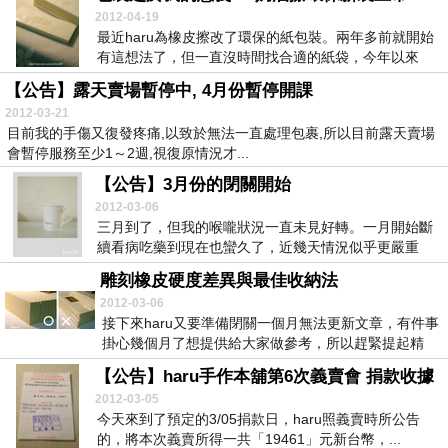
2012-04-19
最近haru為橡皮擦改了環保的紙包裝。兩年多前就開始
有這想法了，但一直沒時間找合適的紙袋，今年以來
健...
【公告】露天賣場暫停中, 4月份暫停開課
2012-03-21
目前我的手傷又復發疼痛,以致於無法一直處理包裹,所以目前露天賣場
會暫停服務至少1～2週,視復原情況才...
【公告】3月份的閉關開始
2012-03-06
三月到了，但我的喉嚨狀況一直未見好轉。一月開始斷
續看病吃藥到現在也蠻久了，近幾天情況似乎更嚴重
些，所...
雕刻橡皮硬度差異與最佳收納法
2012-03-06
接下來haru又要準備閉關一個月無法更新文章，有件事
掛心幾個月了想提供給大家做參考，所以趕緊提起精
神...
【公告】haru手作本舖第6次義賣會 捐款收據
2012-03-05
今天來到了預定的3/05捐款日，haru照義賣時所公告
的，將本次義賣所得一共「19461」元新台幣，...