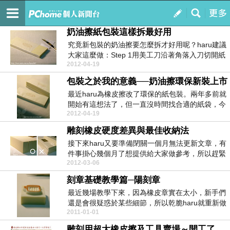
はるの手作本舖
訂閱
我的
奶油擦紙包裝這樣拆最好用
究竟新包裝的奶油擦要怎麼拆才好用呢？haru建議
大家這麼做：Step 1用美工刀沿著角落入刀切開紙
2012-04-19
包...
包裝之於我的意義──奶油擦環保新裝上市
最近haru為橡皮擦改了環保的紙包裝。兩年多前就
開始有這想法了，但一直沒時間找合適的紙袋，今
2012-04-19
年以來健...
雕刻橡皮硬度差異與最佳收納法
接下來haru又要準備閉關一個月無法更新文章，有
件事掛心幾個月了想提供給大家做參考，所以趕緊
2012-03-06
提起精神...
刻章基礎教學篇─陽刻章
最近幾場教學下來，因為橡皮章實在太小，新手們
還是會很疑惑於某些細節，所以乾脆haru就重新做
2011-01-01
一篇教學...
雕刻用超大橡皮擦及工具賣場～開工了