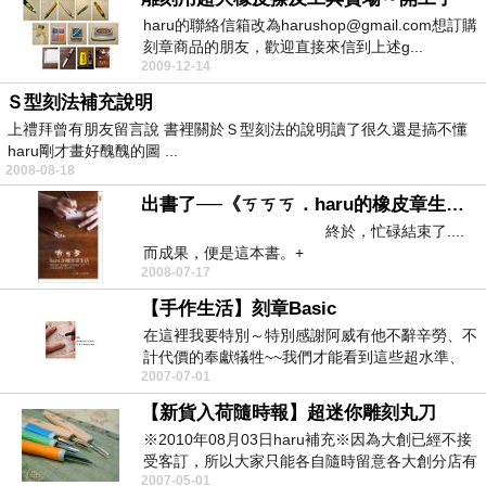
haru的聯絡信箱改為harushop@gmail.com想訂購
刻章商品的朋友，歡迎直接來信到上述g...
2009-12-14
Ｓ型刻法補充說明
上禮拜曾有朋友留言說 書裡關於Ｓ型刻法的說明讀了很久還是搞不懂
haru剛才畫好醜醜的圖 ...
2008-08-18
出書了──《ㄎㄎㄎ．haru的橡皮章生活》
終於，忙碌結束了....
而成果，便是這本書。+
2008-07-17
+ ...
【手作生活】刻章Basic
在這裡我要特別～特別感謝阿威有他不辭辛勞、不
計代價的奉獻犠牲~~我們才能看到這些超水準、
2007-07-01
超氣質的美麗...
【新貨入荷隨時報】超迷你雕刻丸刀
※2010年08月03日haru補充※因為大創已經不接
受客訂，所以大家只能各自隨時留意各大創分店有
2007-05-01
無...