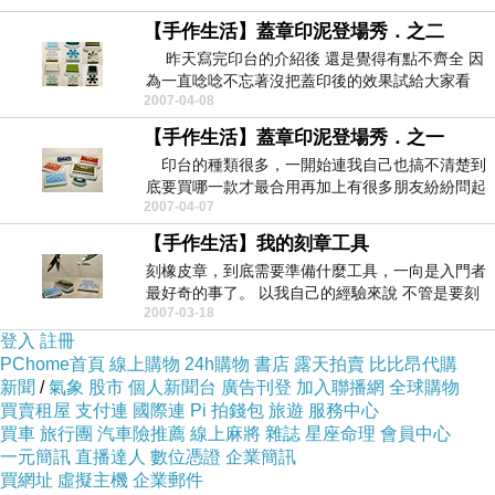
【手作生活】蓋章印泥登場秀．之二
昨天寫完印台的介紹後 還是覺得有點不齊全 因
為一直唸唸不忘著沒把蓋印後的效果試給大家看
2007-04-08
...
【手作生活】蓋章印泥登場秀．之一
印台的種類很多，一開始連我自己也搞不清楚到
底要買哪一款才最合用再加上有很多朋友紛紛問起
2007-04-07
關於印台的事...
【手作生活】我的刻章工具
刻橡皮章，到底需要準備什麼工具，一向是入門者
最好奇的事了。 以我自己的經驗來說 不管是要刻
2007-03-18
多...
登入
註冊
PChome首頁
線上購物
24h購物
書店
露天拍賣
比比昂代購
新聞
/
氣象
股市
個人新聞台
廣告刊登
加入聯播網
全球購物
買賣租屋
支付連
國際連
Pi 拍錢包
旅遊
服務中心
買車
旅行團
汽車險推薦
線上麻將
雜誌
星座命理
會員中心
一元簡訊
直播達人
數位憑證
企業簡訊
買網址
虛擬主機
企業郵件