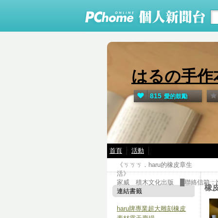
はるの手作
815
愛的鼓勵
首頁
活動
《ㄎㄎㄎ．haru的橡皮章生
活》 
家威 積木文化出版 █聯絡信箱：har
橡
連結書籤
haru牌專業超大雕刻橡皮