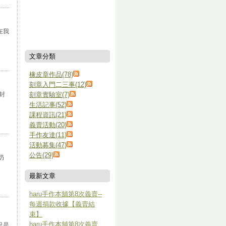
在我
文章分類
橡皮章作品(78)
刻章入門二三事(12)
封
刻章實驗室(7)
生活記事(52)
課程資訊(21)
義賣活動(20)
手作友達(11)
活動募集(47)
公告(29)
奶
最新文章
haru手作本舖第8次義賣--
每週捐款收據【義賣結
束】
haru手作本舖第8次義賣
只是