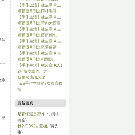
【手作生活】橡皮章 # 主
婦聯盟月刊之雨林咖啡
【手作生活】橡皮章 # 主
婦聯盟月刊之黃肉大西瓜
【手作生活】橡皮章 # 主
婦聯盟月刊之藤籃麵包
書法
【手作生活】橡皮章 # 主
婦聯盟月刊之懷舊便當
【手作生活】橡皮章 # 主
婦聯盟月刊之稻間鴨
【手作生活】橡皮章 #201
2的橡皮章們。之一
我會永遠想念你
文章
haru手作本舖第7次義賣收
據
最新回應
是蒼蠅還是蜜蜂？
, (剛好
手感
有空)
我的GD92古董機
, (黃先
生)