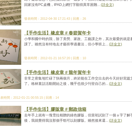
回家沒有PC桌機，IPAD上網打字顯得異常困難...
(詳全文)
發表時間：2012-04-30 17:21:43 | 回應：26
【手作生活】橡皮章 # 春節賀年卡
小學和國中時的我，除了美勞、家政、工藝課之外，其次最愛的就是
課了。雖然沒有特地去才藝班學過書法，但小學班上...
(詳全文)
發表時間：2012-01-21 16:57:20 | 回應：10
【手作生活】橡皮章 # 龍年賀年卡
非常之密集地忙碌了快兩個月，終於能在工作交出去的今天好好寫篇
了。格林童話活動開始之後，幾乎也很少刊登自己的...
(詳全文)
表時間：2012-01-21 00:55:15 | 回應：14
【手作生活】膠版章 # 郵政信箱
去年手上就有一塊雪拉相贈的綠色膠版，但當初試刻了一個ａ字了解
後，我就覺得我沒那個手勁可以刻膠版。雖然後來還...
(詳全文)