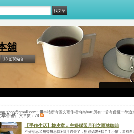
本舖
13
訂閱站台
█作者◎haru
ushop@gmail.com █本站所有圖文著作權均為haru所有，若有侵權一律
皮章作品
文章數：78
【手作生活】橡皮章 # 主婦聯盟月刊之雨林咖啡
不好意思又無聲無息快3個月過去了，照顧媽媽+黏ＴＴ小貓，還有自