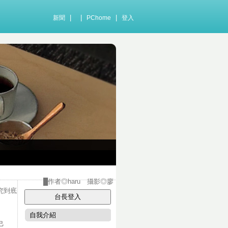
|
|
|
新聞
PChome
登入
 攝影◎廖
追究到底
自我介紹
己