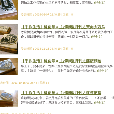
網拍及工作接案的生活所累積的壓力和疲累，實在壓...
(詳全文)
發表時間：2014-03-07 02:40:25 | 回應：8
【手作生活】橡皮章 # 主婦聯盟月刊之黃肉大西瓜
才發憤要努力po印章的，但因為這一個月內在趕兩件八月就答應的工
作，所以日子忙得很辛苦，新聞台一別又是一個月...
(詳全文)
發表時間：2013-11-15 03:46:19 | 回應：5
【手作生活】橡皮章 # 主婦聯盟月刊之藤籃麵包
早上了，要不要來一塊剛出爐的麵包？這是我幫主婦聯盟刻的第3枚
章，主題是「一籃麵包」，並附了幾張合作社有售的麵...
(詳全文)
表時間：2013-10-15 03:28:46 | 回應：6
【手作生活】橡皮章 # 主婦聯盟月刊之懷舊便當
這顆黑抹抹的章，居然是應該很美味的「懷舊便當」～！不然看一下
好時的淡妝照好了，應該會比較有胃口。當初拿到這...
(詳全文)