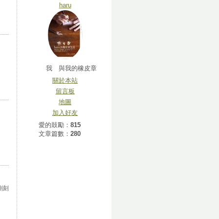
haru
我 與我的橡皮章
關於本站
留言板
地圖
加入好友
愛的鼓勵：
815
印
文章篇數：
280
剛刻