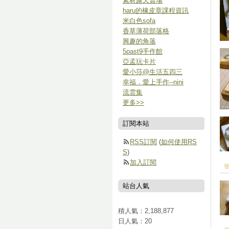
素材露天賣場
haru的橡皮章課程資訊
米白色sofa
香草薄荷部落格
興趣的角落
5past9手作館
亞孟玩卡片
愛小莎@生活五四三
幸福．愛上手作--nini
流雲集
更多
>>
訂閱本站
RSS訂閱
(
如何使用RS
S
)
加入訂閱
發
站台人氣
累積人氣：
2,188,877
當日人氣：
20