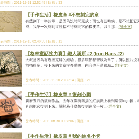
表時間：2011-12-31 12:52:45 | 回應：33
【手作生活】橡皮章 #不想刻完的章
有些刻了一半的章，是因為沒時間完成；而也有些時候，是不想把它
成。我第一次刻到這種捨不得刻完它的橡皮章。以往那...
(詳全文)
表時間：2011-12-15 02:46:35 | 回應：11
【格林童話接力賽】鐵人漢斯 #2 (Iron Hans #2)
大概是因為有過撲克牌的經驗，很多環節都習以為常了，所以照片沒
前拍得多。接下來的文章字多囉唆、內容也不是很精...
(詳全文)
發表時間：2011-11-10 20:06:14 | 回應：21
【手作生活】橡皮章 # 復刻心願
農曆五月的復刻作品。去年在滿街飄揚的紅旗幟上看到這個logo後，
直想把它復刻下來。關於為什麼想復刻這麼一枚...
(詳全文)
發表時間：2011-08-30 09:38:06 | 回應：0
【手作生活】橡皮章 # 我的姓名小卡