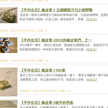
表時間：2013-10-03 21:57:07 | 回應：14
【手作生活】橡皮章 # 主婦聯盟月刊之稻間鴨
這是第一枚幫主婦聯盟月刊刻的封面章縮小版，主題是稻間鴨。說實
對於可愛的小動物（以及小孩）實在很苦手，草圖...
(詳全文)
表時間：2013-10-01 00:58:31 | 回應：9
【手作生活】橡皮章 #2012的橡皮章們。之一
2012幾乎一整年，我在忙著刻章。因為跟主婦聯盟合作，為會員月刊
面刻製為期將近一年份的主題印章。每個月由主婦...
(詳全文)
表時間：2013-09-27 00:55:52 | 回應：15
【手作生活】橡皮章 # NG章
每天工作12小時以上的日子持續超過一週了，週末又值斷貨一陣子的
油擦重新上架，所以真的很吃不消。知道自己沒時...
(詳全文)
發表時間：2012-05-08 07:35:15 | 回應：13
【手作生活】橡皮章 #後半的序曲
為了健康著想，已經搬回家住一週多了，但白天還是來這裡工作著。