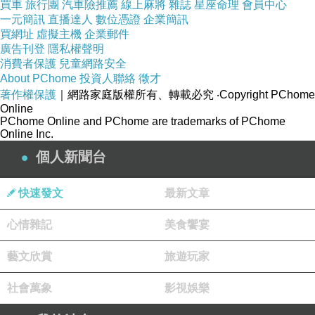
買車
旅行團
汽車險推薦
線上麻將
雜誌
星座命理
會員中心
一元簡訊
直播達人
數位憑證
企業簡訊
買網址
虛擬主機
企業郵件
廣告刊登
隱私權聲明
消費者保護
兒童網路安全
About PChome
投資人聯絡
徵才
著作權保護
｜網路家庭版權所有、轉載必究
‧Copyright PChome
Online
PChome Online and PChome are trademarks of PChome
Online Inc.
個人新聞台
快速發文
最新文章
心情雜記
美食饗宴
藝文欣賞
旅遊玩家
社會萬象
影視娛樂
【補述】