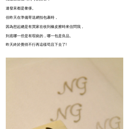
連發呆都是奢侈。
但昨天在準備寄送網拍包裹時，
因為想起總是有買家在收到橡皮擦時來信問我，
到底哪一些是有瑕疵的，哪一包是良品。
昨天終於覺得不行再這樣苟且下去了!