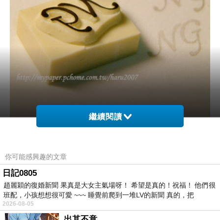
繼續閱讀
你可能感興趣的文章
日記0805
這世上所有的瑕疵若都只是美麗的錯誤，那該有多好？
趙麗穎的復婚新聞 果真是大女主氣場呀！ 希望是真的！祝福！ 他們很
不行的話，
班配，小孩想想很可愛 ~~~ 睡覺前爬到一堆LV的新聞 真的，把
2026-08-05
至少讓NG商品也能有個優雅的出身吧。
出其不意