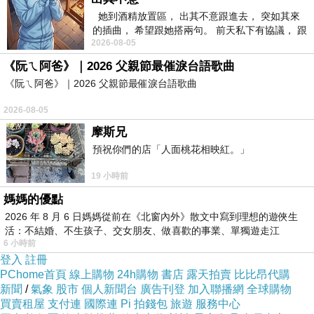
她到酒精放置區， 出其不意跟進去， 突如其來
的插曲， 希望跟她搭兩句。 前天私下有協議， 跟
2026-08-05
著阿弟丟拉基
刻完試蓋時，
《阮ㄟ阿爸》｜2026 父親節最催淚台語歌曲
《阮ㄟ阿爸》｜2026 父親節最催淚台語歌曲
總覺得這NG章若蓋滿整張包裝紙，
乍看之下或許會產生進口舶來品的錯覺～
2026-08-05
摩斯兄
不過真沒那麼多時間玩，
預祝你們的店「人面桃花相映紅。」
所以草草蓋了一點就停手了。
19 小時前
媽媽的優點
2026 年 8 月 6 日媽媽從前在《北窗內外》散文中寫到理想的遊俠生
活：不結婚、不生孩子、交女朋友、做喜歡的事業、單獨遊走江
6 小時前
湖⋯⋯，
登入
註冊
PChome首頁
線上購物
24h購物
書店
露天拍賣
比比昂代購
新聞
/
氣象
股市
個人新聞台
廣告刊登
加入聯播網
全球購物
買賣租屋
支付連
國際連
Pi 拍錢包
旅遊
服務中心