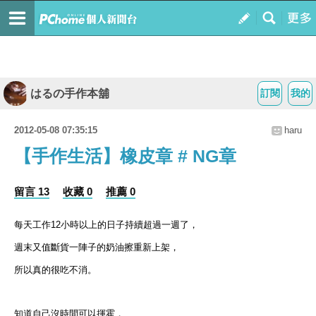
はるの手作本舖
訂閱
我的
2012-05-08 07:35:15
haru
【手作生活】橡皮章 # NG章
留言 13
收藏 0
推薦 0
每天工作12小時以上的日子持續超過一週了，
週末又值斷貨一陣子的奶油擦重新上架，
所以真的很吃不消。
知道自己沒時間可以揮霍，