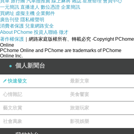
買車
旅行團
汽車險推薦
線上麻將
雜誌
星座命理
會員中心
【關於下一次的義賣會】
一元簡訊
直播達人
數位憑證
企業簡訊
買網址
虛擬主機
企業郵件
廣告刊登
隱私權聲明
這次義賣會開跑得非常倉促，
消費者保護
兒童網路安全
以致於許多往年支持的朋友們都失去機會繼續參
About PChome
投資人聯絡
徵才
著作權保護
｜網路家庭版權所有、轉載必究
‧Copyright PChome
加，
Online
haru檢討了一下決定：
PChome Online and PChome are trademarks of PChome
Online Inc.
個人新聞台
日後的每一次義賣會正式開始前，
我會先發一篇文章預告，
快速發文
最新文章
有意參加義賣的朋友們可以在該篇文章以悄悄話
留下email，
心情雜記
美食饗宴
等未來haru的義賣文章一刊出就會同步發信通
藝文欣賞
旅遊玩家
知。
社會萬象
影視娛樂
雖然我也無法保證這樣就不會有愛心落空的時