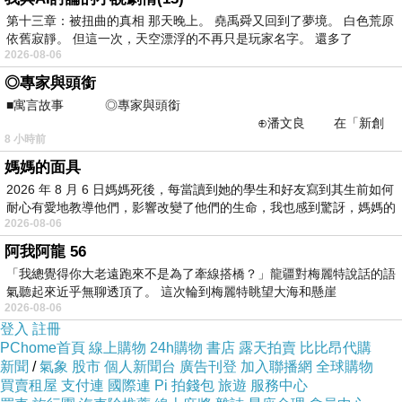
希望大家晚一點匯款以免我準備不及。
第十三章：被扭曲的真相 那天晚上。 堯禹舜又回到了夢境。 白色荒原
依舊寂靜。 但這一次，天空漂浮的不再只是玩家名字。 還多了
2026-08-06
上週到今天為止，
◎專家與頭銜
haru寄出大約半數朋友的商品，
■寓言故事 ◎專家與頭銜
但最近實在是因為我生活太忙亂，
⊕潘文良 在「新創
8 小時前
之谷」裡——
所以沒辦法跟以往一樣給每位朋友發寄出通知，
媽媽的面具
而且寄了一些後才發現忘了蓋上「
義賣限定小印
2026 年 8 月 6 日媽媽死後，每當讀到她的學生和好友寫到其生前如何
章
」，
耐心有愛地教導他們，影響改變了他們的生命，我也感到驚訝，媽媽的
為了一視同仁而且真的擠不出時間，
2026-08-06
所以此次義賣限定小印章只好缺席了。
阿我阿龍 56
「我總覺得你大老遠跑來不是為了牽線搭橋？」龍疆對梅麗特說話的語
這兩三天我也會持續趕工，
氣聽起來近乎無聊透頂了。 這次輪到梅麗特眺望大海和懸崖
等我準備好了會再通知其他朋友匯款，陸續寄出
2026-08-06
登入
註冊
~~
PChome首頁
線上購物
24h購物
書店
露天拍賣
比比昂代購
也謝謝各位朋友們的耐心。
新聞
/
氣象
股市
個人新聞台
廣告刊登
加入聯播網
全球購物
買賣租屋
支付連
國際連
Pi 拍錢包
旅遊
服務中心