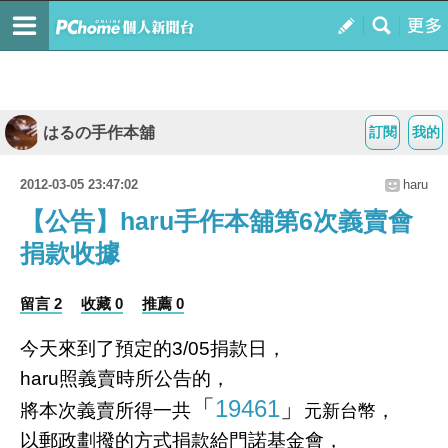
はるの手作本舖
訂閱
我的
2012-03-05 23:47:02
haru
【公告】haru手作本舖第6次義賣會
捐款收據
留言 2
收藏 0
推薦 0
今天來到了預定的3/05捐款日，
haru照義賣時所公告的，
「
19461
」
將本次義賣所得一共
，
元新台幣
以郵政劃撥的方式捐款給門諾基金會，