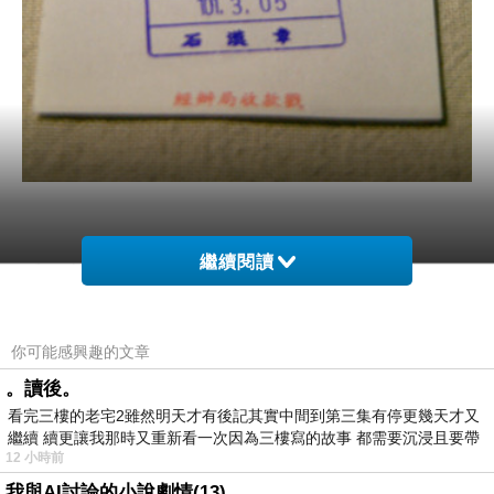
繼續閱讀
看得出來我又是拖到最後一刻郵局都要關門了，
才趕緊揹著大包小包的義賣商品一起出發到郵局
去。
你可能感興趣的文章
。讀後。
不過這次因為剛好遇上haru的工作忙碌期，
看完三樓的老宅2雖然明天才有後記其實中間到第三集有停更幾天才又
外加還有比較多私事要處理，
繼續 續更讓我那時又重新看一次因為三樓寫的故事 都需要沉浸且要帶
12 小時前
有
所以上禮拜haru有發信給參加義賣的朋友們，
我與AI討論的小說劇情(13)