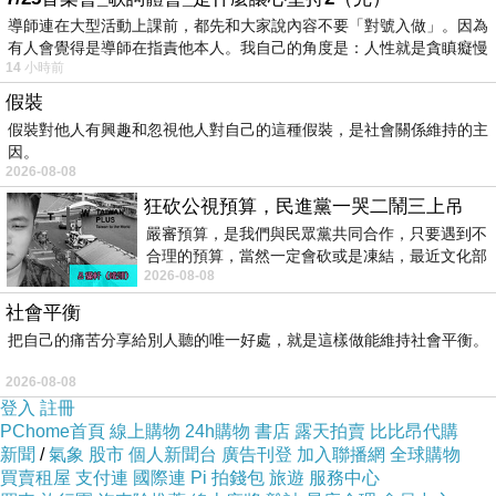
導師連在大型活動上課前，都先和大家說內容不要「對號入做」。因為
有人會覺得是導師在指責他本人。我自己的角度是：人性就是貪瞋癡慢
14 小時前
假裝
假裝對他人有興趣和忽視他人對自己的這種假裝，是社會關係維持的主
因。
2026-08-08
狂砍公視預算，民進黨一哭二鬧三上吊
嚴審預算，是我們與民眾黨共同合作，只要遇到不
合理的預算，當然一定會砍或是凍結，最近文化部
Day1
[
台灣->義大利
羅馬
]
住宿：
服務好超值的
卡
2026-08-08
要編列公視和Taiwan plus預算，在110年
達航空
。
社會平衡
下午飛機從台灣出發，在「香港」和「卡達杜哈
把自己的痛苦分享給別人聽的唯一好處，就是這樣做能維持社會平衡。
機場」轉機，一大早抵達羅馬機場。
2026-08-08
Day2
[
羅馬->佛羅倫斯
]住宿：
Firenze S.M.N車站
登入
註冊
旁的公寓
Apollo Guest House
PChome首頁
線上購物
24h購物
書店
露天拍賣
比比昂代購
新聞
/
氣象
股市
個人新聞台
廣告刊登
加入聯播網
全球購物
（1）從羅馬機場搭
Leonardo Express
到Roma
買賣租屋
支付連
國際連
Pi 拍錢包
旅遊
服務中心