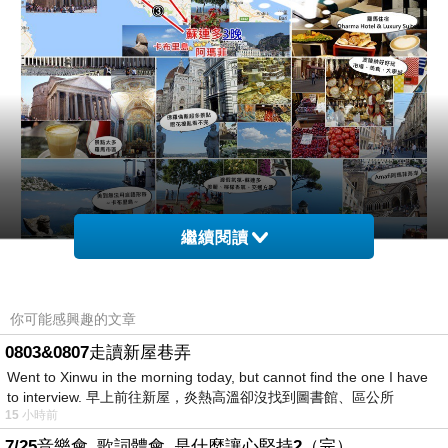
繼續閱讀
一、
行程總覽（隨時更新文章連結）
你可能感興趣的文章
0803&0807走讀新屋巷弄
Went to Xinwu in the morning today, but cannot find the one I have
to interview. 早上前往新屋，炎熱高溫卻沒找到圖書館、區公所
15 小時前
7/25音樂會_歌詞體會_是什麼讓心堅持2（完）