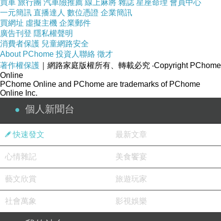
特米尼車站轉車，再搭義大利國鐵
Frecciarossa
買車
旅行團
汽車險推薦
線上麻將
雜誌
星座命理
會員中心
一元簡訊
直播達人
數位憑證
企業簡訊
抵達佛羅倫斯。
買網址
虛擬主機
企業郵件
（2）中午先去
中央市場
，下午從老橋走到「
彼
廣告刊登
隱私權聲明
消費者保護
兒童網路安全
提宮
」，再走到超美的花園「
Giardino
About PChome
投資人聯絡
徵才
Bardini
」，這兒可以看到很美的佛羅倫斯全景。
著作權保護
｜網路家庭版權所有、轉載必究
‧Copyright PChome
Day3
[
佛羅倫斯->
波隆那->佛羅倫斯
]
住宿：
Online
PChome Online and PChome are trademarks of PChome
Firenze S.M.N車站旁的公
寓Apollo Guest
Online Inc.
House
。
個人新聞台
（1）早上搭國鐵到「
波隆納
」玩，參觀
Maggiore廣場附近的景點
，逛了好好吃又美麗的
快速發文
最新文章
波隆納市場
，還有教堂
千年藥妝店
，這兒好多廚
心情雜記
美食饗宴
具和火腿店。
（2）傍晚逛佛羅倫斯市區，在
聖母百花大教堂
藝文欣賞
旅遊玩家
附近拍了很多照，在蕾莉歐
L'ERBOLARIO
大採
社會萬象
影視娛樂
購。也在路上的
商店和超市
賣了東西。