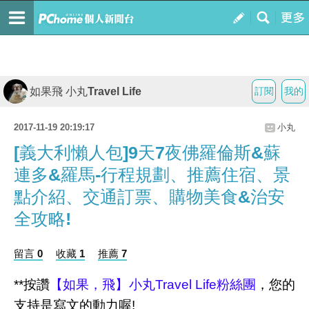
如果飛 小丸Travel Life
訂閱
我的
2017-11-19 20:19:17
小丸
[義大利懶人包]9天7夜佛羅倫斯&蘇
連多&羅馬-行程規劃、推薦住宿、景
點介紹、交通訂票、購物美食&治安
全攻略!
留言 0
收藏 1
推薦 7
**按讚
【如果，飛】小丸Travel Life粉絲團
，您的
支持是寫文的動力喔!