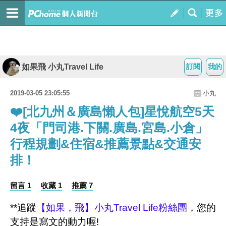
如果飛 小丸Travel Life
訂閱
我的
2019-03-05 23:05:55
小丸
❤️[北九州＆廣島懶人包]星悅航空5天
4夜「門司港.下關.廣島.宮島.小倉」
行程規劃&住宿&推薦景點&交通安
排！
留言 1
收藏 1
推薦 7
**追蹤
【如果，飛】小丸Travel
Life粉絲團
，您的
支持是寫文的動力喔!