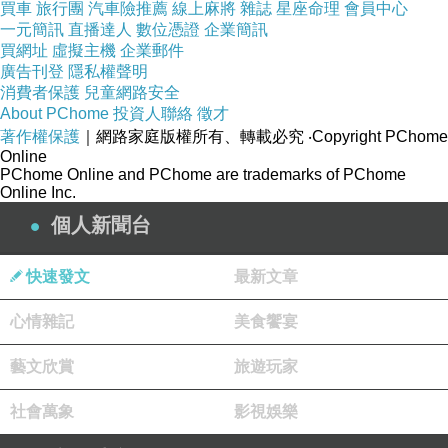
買車
旅行團
汽車險推薦
線上麻將
雜誌
星座命理
會員中心
到靈火堂
喝1200年不滅的靈水。
一元簡訊
直播達人
數位憑證
企業簡訊
買網址
虛擬主機
企業郵件
（住宿：
廣島王子酒店
）
廣告刊登
隱私權聲明
消費者保護
兒童網路安全
About PChome
投資人聯絡
徵才
Day4：
廣島市區-小倉
：飯店可協助將行李放置
著作權保護
｜網路家庭版權所有、轉載必究
‧Copyright PChome
廣島車站寄放，搭乘飯店接駁車到廣島站轉成JR
Online
PChome Online and PChome are trademarks of PChome
巴士，前往
廣島城
與
和平紀念公園
參觀，在
本通
Online Inc.
商店街購物
，很多便宜藥妝店。
個人新聞台
（住宿：
JR九州小倉站飯店
）
快速發文
最新文章
Day5：
小倉市區-北九州空港-台灣
：上午步行逛
心情雜記
美食饗宴
小倉城
、
旦過市場
，下午從小倉站搭接駁車回北
九州空港。
藝文欣賞
旅遊玩家
社會萬象
影視娛樂