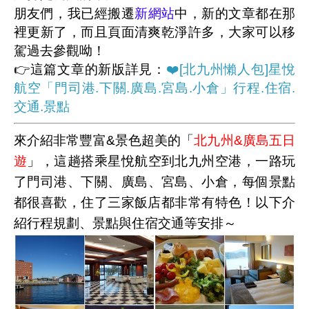
朋友們，我已經搬遷
新網站
中，新的文章都在那
裡更新了，而且頁面清爽乾淨許多，大家可以移
駕過去參觀呦！
👉這篇文章的新版詳見：
❤️[北九州懶人包]星悅
航空「門司港.下關.廣島.宮島.小倉」行程.住宿.
交通.景點
來介紹非常豐富&景色超美的「
北九州&廣島五日
遊
」，這趟搭乘星悅航空到北九州空港，一路玩
了
門司港、下關、廣島、宮島、小倉
，每個景點
都很喜歡，住了三家飯店都非常有特色！以下介
紹行程規劃、景點與住宿交通等安排～