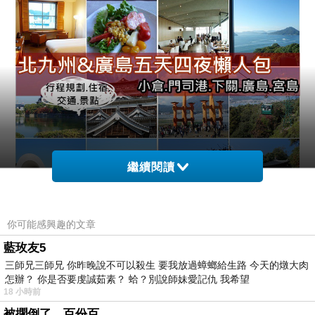
繼續閱讀
你可能感興趣的文章
一、
行程規劃
藍玫友5
三師兄三師兄 你昨晚說不可以殺生 要我放過蟑螂給生路 今天的燉大肉
Day1：
台灣-北九州空港-小倉-門司港
：搭乘星悅
怎辦？ 你是否要虔誠茹素？ 蛤？別說師妹愛記仇 我希望
航空抵達北九州空港，因為要去門司港住，所以
18 小時前
從倉站轉車(14分）到門司港站，晚上在飯店享用
被擱倒了，百份百。