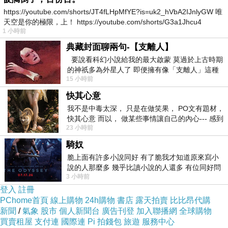
美味的
義大利餐
，去附近超市閒逛。
https://youtube.com/shorts/JT4fLHpMfYE?is=uk2_hVbA2IJnlyGW 唯
天空是你的極限，上！ https://youtube.com/shorts/G3a1Jhcu4
（
住宿
：
普樂美雅飯店門司港
）
1 小時前
典藏封面聊兩句-【支離人】
Day2：
門司港懷舊區-下關-小倉-廣島
：享用完超
要說看科幻小說給我的最大啟蒙 莫過於上古時期
的神祇多為外星人了 即便擁有像「支離人」這種
美味的
早餐
，早上在
門司港懷舊區
閒逛拍照，中
15 小時前
驚世駭俗的神通法門 也未必讀
午坐船到下關，到
唐戶市場
享用午餐，下午逛
快其心意
「
日清議和紀念館
」與「
赤間神宮
」，搭船回門
我不是中毒太深， 只是在做笑果， PO文有題材，
司港去吃天婦羅，再從門司港回到小倉，傍晚從
快其心意 而以， 做某些事情讓自己的內心--- 感到
23 小時前
愉快。
小倉搭新幹線到廣島，搭飯店接駁車去
王子飯
騎奴
店
，今天晚餐在
飯店吃
。（住宿：
廣島王子酒
脆上面有許多小說同好 有了脆我才知道原來寫小
店
）
說的人那麼多 幾乎比讀小說的人還多 有位同好問
3 小時前
了一個問題 她說為什麼高中文學獎的
登入
註冊
Day3：
宮島一日遊
：吃完超豐盛的
早餐
，從飯店
PChome首頁
線上購物
24h購物
書店
露天拍賣
比比昂代購
碼頭直接搭快船到宮島，參觀
嚴島神社
、鳥居、
新聞
/
氣象
股市
個人新聞台
廣告刊登
加入聯播網
全球購物
買賣租屋
支付連
國際連
Pi 拍錢包
旅遊
服務中心
紅葉谷，
搭乘纜車
上獅子岩看無敵海景，再
爬山