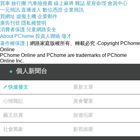
買車
旅行團
汽車險推薦
線上麻將
雜誌
星座命理
會員中心
（海景房），這一次升等運很好！讓峇里島第一
一元簡訊
直播達人
數位憑證
企業簡訊
買網址
虛擬主機
企業郵件
晚就有了好的開始！
廣告刊登
隱私權聲明
消費者保護
兒童網路安全
巴厘巴魯娜假日度假飯店
Holiday Inn Resort
About PChome
投資人聯絡
徵才
著作權保護
｜網路家庭版權所有、轉載必究
‧Copyright PChome
（
查詢房價
）
Baruna Bali
的房間開箱！我們抵
Online
達時已經快傍晚～等等要趕快去看夕陽！
PChome Online and PChome are trademarks of PChome
Online Inc.
個人新聞台
陽台的景色應該是
房間
最大的亮點，視野很好，
可以看到整個度假村、也遠眺大海，剛好底下是
快速發文
最新文章
婚禮佈置，要來去湊熱鬧一下！
心情雜記
美食饗宴
在峇里島旅行有個好處，飯店幾乎都會有陽台，
藝文欣賞
旅遊玩家
也有晾衣服的地方。
社會萬象
影視娛樂
陽台還有一個小沙發！