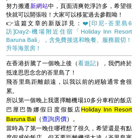
努力搬遷
新網站
中，頁面清爽乾淨許多，希望很
快就可以開張啦！大家可以移駕過去參觀呦！
👉這篇文章的新版詳見：
❤️[印尼-峇里島6
訪]Day2-機場附近住宿「Holiday Inn Resort
Baruna Bali」，含免費接送和晚餐、服務親切！
升等海景房！
在香港折騰了一個晚上後（
看遊記
），我們終於
抵達思思念念的峇里島了！
飛峇里島距離頗遠，以我以前的經驗通常會很
累。
所以第一個晚上我選擇離機場10多分車程的飯店
巴厘巴魯娜假日度假飯店
Holiday Inn Resort
（
查詢房價
）
Baruna Bal
。
當時為了第一晚住哪裡想了很久，希望還是有點
度假感的飯店，但不要距離機場太遠（峇里島塞