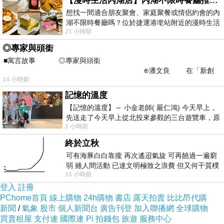
位置很好。
【漫時生活內湖店】內湖不限時餐廳推薦｜捷運港墘站美食，聚餐、約會、家庭聚會首選，正餐甜點一次滿足
想找一間適合朋友聚會、家庭聚餐或情侶約會的內
4、房間基本上寬敞、視野好，但是冷氣必須要
湖不限時餐廳嗎？位於捷運港墘站附近的漫時生活
調得蠻低的，才不會有反潮的狀況，房間也略有
21 小時前
內湖店，從捷運站步行約4分鐘即可抵
年代感。
◎專家與頭銜
5、飯店本身的服務很親切，食物部分晚餐普通
■寓言故事 ◎專家與頭銜
⊕潘文良 在「新創
（懷疑當晚主廚們都去準備婚禮了），早餐蠻有
14 小時前
之谷」裡——
特色的，服務人員也會常來問候。
記憶的溫度
【記憶的溫度】～ 小金老師( 嚴仁鴻) 今天早上，
先送走了今天早上從北投來參觀的三台遊覽車，原
2 小時前
以為展場已經差不多要安靜下來，卻發
經歷漫長的飛行
（
看遊記
），真的很需要休息一
終於立秋
下，
巴厘巴魯娜假日度假飯店
Holiday Inn Resort
可有海豚白白靠攏 再次遙迢氣旋 可再饒過一遍窮
（
查詢房價
）
Baruna Bali
絕對不是峇里島最
弱 雖人間活動 已達文明極致之浪費 但又何干質樸
10 小時前
好，畢竟峇里島可以選擇的飯店多到眼花撩亂。
者 只能白白陪葬
登入
註冊
但就是機場附近略有度假感、價格上也ＯＫ，又
PChome首頁
線上購物
24h購物
書店
露天拍賣
比比昂代購
含接送與晚餐的選擇。
新聞
/
氣象
股市
個人新聞台
廣告刊登
加入聯播網
全球購物
買賣租屋
支付連
國際連
Pi 拍錢包
旅遊
服務中心
check in時服務人員很親切，也幫我們升等了