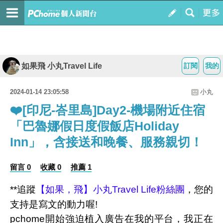
如果飛 小丸Travel Life
訂閱
我的
2024-01-14 23:05:58
小丸
❤️[印尼-峇里島]Day2-機場附近住宿
「巴魯娜假日度假飯店Holiday
Inn」，含接送和晚餐、服務親切！
留言 0
收藏 0
推薦 1
**追蹤
【如果，飛】小丸Travel Life粉絲團
，您的
支持是寫文的動力喔!
pchome開始強迫植入廣告在我的平台，我正在