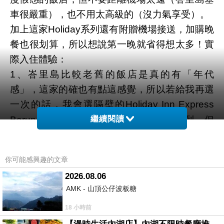
車很嚴重），也不用太高級的（沒力氣享受）。
加上這家Holiday系列還有附贈機場接送，加購晚
餐也很划算，所以想說第一晚就省得想太多！實
際入住體驗：
1、峇里島比較老舊的飯店是真的有「年代
感」，這家的確也有點這感覺，所以若給我再選
一次的話，
我會選隔壁的
Holiday Inn Express
（
查詢房價
）
Baruna Bali
繼續閱讀
，也是同一系列，但
比叫新又便宜，第一個晚上真的想倒頭就睡，這
樣子住就很剛好了。
你可能感興趣的文章
2、這一晚剛好遇到了飯店正在辦婚禮，很浪漫
2026.08.06
也很美麗，跟著夕陽一起欣賞很不錯。
AMK - 山頂公仔波板糖
3、飯店位於機場附近、走出去就是大海、也有
18 小時前
大泳池和草皮，步行到附近也不少餐廳，算地理