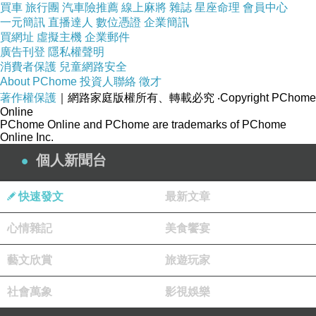
買車
旅行團
汽車險推薦
線上麻將
雜誌
星座命理
會員中心
一元簡訊
直播達人
數位憑證
企業簡訊
2、
Booking.com
訂房網站（
秘密優惠
）
買網址
虛擬主機
企業郵件
Booking.com
也是我喜歡用的網站之一，
因為它會
廣告刊登
隱私權聲明
把稅全部都加入進去，讓人很快認清事實，但壞處
消費者保護
兒童網路安全
About PChome
投資人聯絡
徵才
是Booking.com很少和信用卡合作
，所以幾乎沒有
著作權保護
｜網路家庭版權所有、轉載必究
‧Copyright PChome
什麼信用卡優惠，也幾乎找不到優惠碼。
Online
PChome Online and PChome are trademarks of PChome
但是我會特別注意，
Booking.com
的「秘密優
Online Inc.
惠」，
也是一樣加入會員才會有收到信
，在搜尋烏
個人新聞台
布的住宿時，就讓我發現許多秘密特惠，有時候會
出奇的低！想找好康就要不厭奇煩多上去看看！
快速發文
最新文章
（不想收廣告信的人也ok，只要註冊
Booking.com
心情雜記
美食饗宴
的會員，需要訂房時再點進去看看，登入狀態都有
機會看到秘密特惠喔）
藝文欣賞
旅遊玩家
社會萬象
影視娛樂