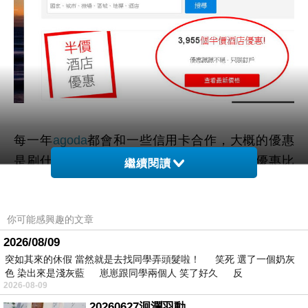
每一年
agoda
都會和一些信用卡合作，大概的優惠
是刷什麼卡，打93~95折的折扣！今年有個優惠比
繼續閱讀
較漂亮，
刷御璽卡/無限卡，可以打9折！
通常出國
一口氣都是訂了好幾萬，打個9折不無小補！
你可能感興趣的文章
（因為這種優惠每年都會更動，但就稍微Google一
2026/08/09
下就會找到啦～）
突如其來的休假 當然就是去找同學弄頭髮啦！ 笑死 選了一個奶灰
（信用卡特惠要從
特定網址
進去，到刷卡階段時會
色 染出來是淺灰藍 崽崽跟同學兩個人 笑了好久 反
自己折扣）
2026-08-09
20260627洄瀾羽動