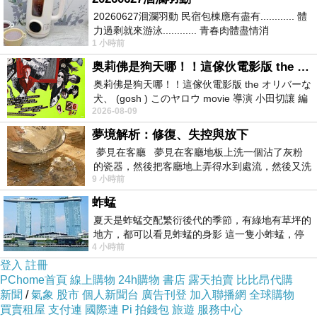
20260627洄瀾羽動 民宿包棟應有盡有............ 體
力過剩就來游泳............ 青春肉體盡情消
1 小時前
磨............ 晚餐不必
奥莉佛是狗天哪！！這傢伙電影版 the オリバーな犬、 (gosh ) このヤロウ movie
奥莉佛是狗天哪！！這傢伙電影版 the オリバーな
犬、 (gosh ) このヤロウ movie 導演 小田切讓 編
2026-08-09
劇: 小田切讓 主演: 小田切讓
夢境解析：修復、失控與放下
夢見在客廳 夢見在客廳地板上洗一個沾了灰粉
的瓷器，然後把客廳地上弄得水到處流，然後又洗
9 小時前
一頂棒球潮帽，後來發現帽
蚱蜢
另外，
agoda
的稅通常都是最後才跑出來的，所以
夏天是蚱蜢交配繁衍後代的季節，有綠地有草坪的
地方，都可以看見蚱蜢的身影 這一隻小蚱蜢，停
記得看看最後總計要多少錢，有一些國家稅很驚人
4 小時前
在車頂上，怎麼樣小心驅趕，都無動
（如新加坡），所以我通常都會自己先計算一下，
登入
註冊
再決定要不要按下一步，以免最後跑出來的價格太
PChome首頁
線上購物
24h購物
書店
露天拍賣
比比昂代購
新聞
/
氣象
股市
個人新聞台
廣告刊登
加入聯播網
全球購物
驚人，會很失望！
買賣租屋
支付連
國際連
Pi 拍錢包
旅遊
服務中心