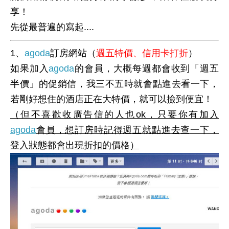
享！
先從最普遍的寫起....
1、
agoda
訂房網站（
週五特價、信用卡打折
）
如果加入
agoda
的會員，大概每週都會收到「
週五
半價
」的促銷信，我三不五時就會點進去看一下，
若剛好想住的酒店正在大特價，就可以撿到便宜！
（但不喜歡收廣告信的人也ok，只要你有加入
agoda
會員，想訂房時記得週五就點進去查一下，
登入狀態都會出現折扣的價格）