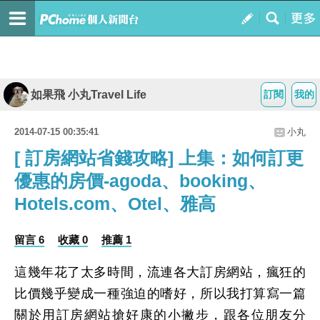
如果飛 小丸Travel Life
訂閱
我的
2014-07-15 00:35:41
小丸
[ 訂房網站省錢攻略] 上集：如何訂更
優惠的房價-agoda、booking、
Hotels.com、Otel、雅高
留言 6
收藏 0
推薦 1
這幾年花了太多時間，流連各大訂房網站，瘋狂的
比價幾乎變成一種強迫的嗜好，所以我打算寫一篇
關於用
訂房網站搶好康的小撇步
，跟各位朋友分