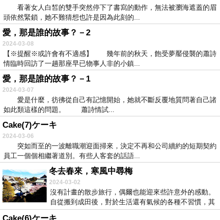
看著女人白皙的雙手突然停下了書寫的動作，無法被瀏海遮蓋的眉
頭依然緊鎖，她不難猜想也許是因為此刻的...
愛，那是誰的故事？－2
2024-03-08
【※提醒※或許會有不適感】 幾年前的秋天，飽受夢靨侵襲的蕭詩
情臨時回訪了一趟那座早已物事人非的小鎮...
愛，那是誰的故事？－1
2024-03-07
愛是什麼，彷彿從自己有記憶開始，她就不斷反覆地質問著自己諸
如此類這樣的問題。 蕭詩情試...
Cake(7)ケーキ
2024-03-06
突如而至的一波離職潮迎面掃來，決定不再和公司續約的短期契約
員工一個個相繼著道別。有些人客套的話語...
冬去春來，寒風中尋梅
2024-03-02
沒有計畫的散步旅行，偶爾也能迎來些許意外的感動。
自從搬到成田後，對於生活還有氣候的各種不習慣，其
實讓...
Cake(6)ケーキ