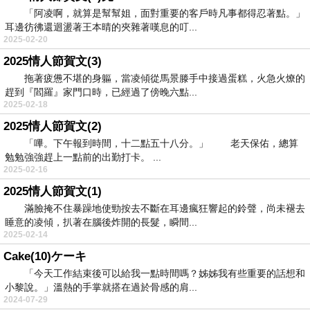
「阿凌啊，就算是幫幫姐，面對重要的客戶時凡事都得忍著點。」
耳邊彷彿還迴盪著王本晴的夾雜著嘆息的叮...
2025-02-20
2025情人節賀文(3)
拖著疲憊不堪的身軀，當凌傾從馬景滕手中接過蛋糕，火急火燎的
趕到『閻羅』家門口時，已經過了傍晚六點...
2025-02-18
2025情人節賀文(2)
「嗶。下午報到時間，十二點五十八分。」 老天保佑，總算
勉勉強強趕上一點前的出勤打卡。 ...
2025-02-16
2025情人節賀文(1)
滿臉掩不住暴躁地使勁按去不斷在耳邊瘋狂響起的鈴聲，尚未褪去
睡意的凌傾，扒著在腦後炸開的長髮，瞬間...
2025-02-14
Cake(10)ケーキ
「今天工作結束後可以給我一點時間嗎？姊姊我有些重要的話想和
小黎說。」溫熱的手掌就搭在過於骨感的肩...
2024-07-29