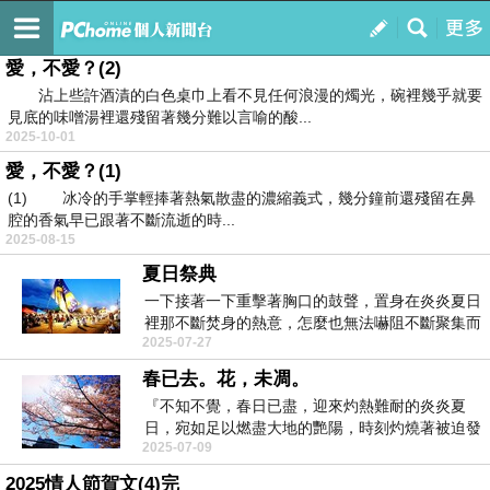
不跳動的心臟
訂閱
我的
愛，不愛？(2)
沾上些許酒漬的白色桌巾上看不見任何浪漫的燭光，碗裡幾乎就要
見底的味噌湯裡還殘留著幾分難以言喻的酸...
2025-10-01
愛，不愛？(1)
(1) 冰冷的手掌輕捧著熱氣散盡的濃縮義式，幾分鐘前還殘留在鼻
腔的香氣早已跟著不斷流逝的時...
2025-08-15
夏日祭典
一下接著一下重擊著胸口的鼓聲，置身在炎炎夏日
裡那不斷焚身的熱意，怎麼也無法嚇阻不斷聚集而
2025-07-27
來的人潮。悅...
春已去。花，未凋。
『不知不覺，春日已盡，迎來灼熱難耐的炎炎夏
日，宛如足以燃盡大地的艷陽，時刻灼燒著被迫發
2025-07-09
燙的肌膚，從體...
2025情人節賀文(4)完