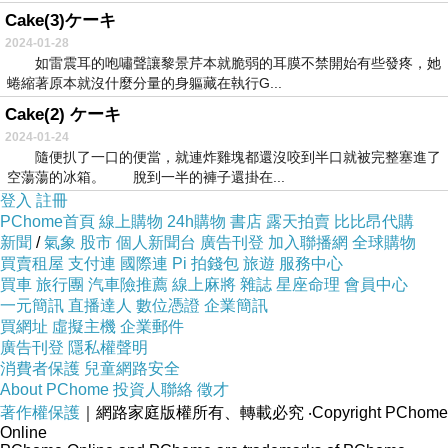
Cake(3)ケーキ
2024-01-28
如雷震耳的咆嘯聲讓黎景芹本就脆弱的耳膜不禁開始有些發疼，她
蜷縮著原本就沒什麼分量的身軀藏在執行G...
Cake(2) ケーキ
2024-01-24
隨便扒了一口的便當，就連炸雞塊都還沒咬到半口就被完整塞進了
空蕩蕩的冰箱。 脫到一半的褲子還掛在...
登入
註冊
PChome首頁
線上購物
24h購物
書店
露天拍賣
比比昂代購
新聞
/
氣象
股市
個人新聞台
廣告刊登
加入聯播網
全球購物
買賣租屋
支付連
國際連
Pi 拍錢包
旅遊
服務中心
買車
旅行團
汽車險推薦
線上麻將
雜誌
星座命理
會員中心
一元簡訊
直播達人
數位憑證
企業簡訊
買網址
虛擬主機
企業郵件
廣告刊登
隱私權聲明
消費者保護
兒童網路安全
About PChome
投資人聯絡
徵才
著作權保護
｜網路家庭版權所有、轉載必究
‧Copyright PChome
Online