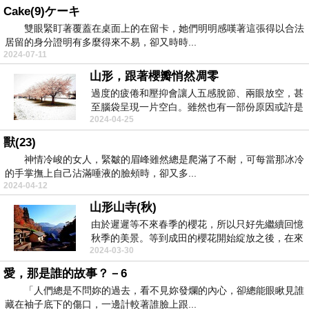
Cake(9)ケーキ
雙眼緊盯著覆蓋在桌面上的在留卡，她們明明感嘆著這張得以合法
居留的身分證明有多麼得來不易，卻又時時...
2024-07-11
山形，跟著櫻瓣悄然凋零
過度的疲倦和壓抑會讓人五感脫節、兩眼放空，甚
至腦袋呈現一片空白。雖然也有一部份原因或許是
2024-04-25
因為止痛藥帶...
獸(23)
神情冷峻的女人，緊皺的眉峰雖然總是爬滿了不耐，可每當那冰冷
的手掌撫上自己沾滿唾液的臉頰時，卻又多...
2024-04-12
山形山寺(秋)
由於遲遲等不來春季的櫻花，所以只好先繼續回憶
秋季的美景。等到成田的櫻花開始綻放之後，在來
2024-03-30
一起把山形的...
愛，那是誰的故事？－6
「人們總是不問妳的過去，看不見妳發爛的內心，卻總能眼瞅見誰
藏在袖子底下的傷口，一邊計較著誰臉上跟...