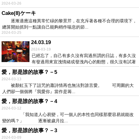
2024-03-26
Cake(8)ケーキ
逐漸適應這種異常忙碌的黎景芹，在充斥著各種不合理的環境下，
總算開始抓到一點讓自己能夠稍作喘息的節...
2024-03-25
24.03.19
2024-03-19
已經忘了，自己有多久沒有寫過所謂的日誌，有多久沒
有發過用來宣洩情緒或發洩內心的動態，很久沒有試著
和誰...
愛，那是誰的故事？－5
2024-03-13
被顏虹玉下了詛咒的蕭詩情再也無法對誰言愛。 可周圍的大
人們卻一個個將『我愛你』當作是籌...
愛，那是誰的故事？－4
2024-03-12
「我知道人心易變，可一個人的本性也同樣那麼容易就能改
變的嗎？」 逐漸被歲月拉...
愛，那是誰的故事？－3
2024-03-09