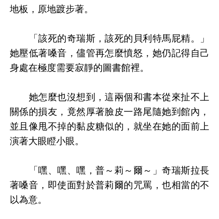
地板，原地踱步著。
「該死的奇瑞斯，該死的貝利特馬屁精。」
她壓低著嗓音，儘管再怎麼憤怒，她仍記得自己
身處在極度需要寂靜的圖書館裡。
她怎麼也沒想到，這兩個和書本從來扯不上
關係的損友，竟然厚著臉皮一路尾隨她到館內，
並且像甩不掉的黏皮糖似的，就坐在她的面前上
演著大眼瞪小眼。
「嘿、嘿、嘿，普～莉～爾～」奇瑞斯拉長
著嗓音，即使面對於普莉爾的咒罵，也相當的不
以為意。