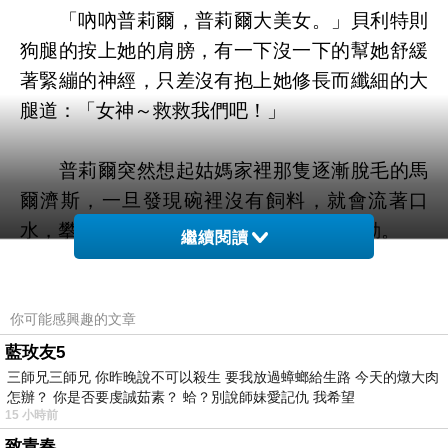
「吶吶普莉爾，普莉爾大美女。」貝利特則
狗腿的按上她的肩膀，有一下沒一下的幫她舒緩
著緊繃的神經，只差沒有抱上她修長而纖細的大
腿道：「女神～救救我們吧！」
普莉爾突然想起姑媽家裡那隻逐漸脫毛的馬
爾濟斯，一旦發現碗裡沒有飼料，就會流著口
水，攀著那隻殘破的娃娃，憤怒的激情蠕動。
繼續閱讀
好不噁心。
你可能感興趣的文章
她開始後悔自己沒有帶上那總是派不上用場
藍玫友5
三師兄三師兄 你昨晚說不可以殺生 要我放過蟑螂給生路 今天的燉大肉
的防狼噴霧器，瞧瞧那兩雙瞪大的狡猾眼睛，像
怎辦？ 你是否要虔誠茹素？ 蛤？別說師妹愛記仇 我希望
青蛙似的，就要滾落至潔白的地板，說不定還會
15 小時前
窺探誰的裙下風光。
致青春