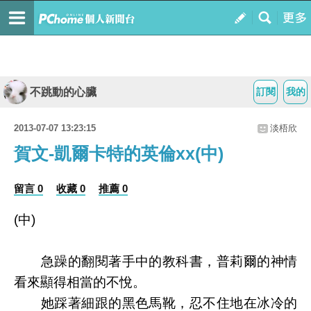
不跳動的心臟
訂閱
我的
2013-07-07 13:23:15
淡梧欣
賀文-凱爾卡特的英倫xx(中)
留言 0
收藏 0
推薦 0
(中)
急躁的翻閱著手中的教科書，普莉爾的神情
看來顯得相當的不悅。
她踩著細跟的黑色馬靴，忍不住地在冰冷的