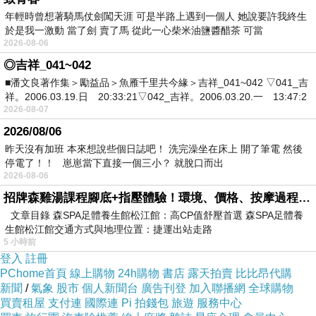
年輕時曾想著騎馬仗劍闖天涯 可是半路上遇到一個人 她說要許我終生
於是我一激動 當了劍 賣了馬 從此一心柴米油鹽醬醋茶 可當
「該死的你們兩個是不是戴了瞳孔放大
2026-08-06
片？」普莉爾終究忍不住諷刺的問。
◎吉祥_041~042
■潘文良著作集＞勵益品＞魚雁千里共今緣＞吉祥_041~042 ▽041_吉
祥。2006.03.19.日 20:33:21▽042_吉祥。2006.03.20.一 13:47:2
「蛤？」
2026-08-07
2026/08/06
「眼球就快要掉出來了！」她咬牙切齒的
昨天沒有加班 本來想說些個日誌吧！ 洗完澡坐在床上 開了筆電 然後
道，甚至懷疑自己自豪的虎牙是不是會因此而磨
停電了！！ 崽崽當下直接一個三小？ 就脫口而出
2026-08-06
成毫無殺傷力的小犬牙。
招牌森雞湯課程腳底+指壓體驗！環境、價格、按摩過程全紀錄，森SPA足體養生館松江館最新價格表
文章目錄 森SPA足體養生館松江館：高CP值舒壓首選 森SPA足體養
拜託她從來都忘記向其祈禱的上帝，趕緊讓
生館松江館交通方式與地理位置：捷運出站走路
5 小時前
這兩個大白痴下地獄去吧！
登入
註冊
普莉爾不斷在心裡，惡劣的複誦著。
PChome首頁
線上購物
24h購物
書店
露天拍賣
比比昂代購
新聞
/
氣象
股市
個人新聞台
廣告刊登
加入聯播網
全球購物
買賣租屋
支付連
國際連
Pi 拍錢包
旅遊
服務中心
不過就像是無法向上傳達般，貝利特的雙