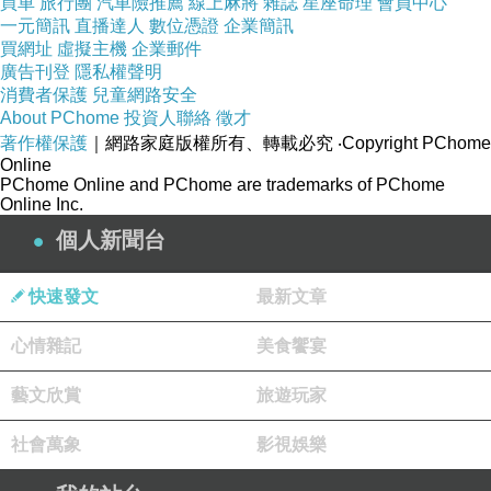
買車
旅行團
汽車險推薦
線上麻將
雜誌
星座命理
會員中心
手，仍牢牢的按在她的肩膀上。
一元簡訊
直播達人
數位憑證
企業簡訊
買網址
虛擬主機
企業郵件
「嘿、普莉爾。」親暱的語氣，奇瑞斯裂大
廣告刊登
隱私權聲明
了嘴角，展現了他那一口好看的大白牙。
消費者保護
兒童網路安全
About PChome
投資人聯絡
徵才
那一副討好的模樣，看起來顯得怪異極了。
著作權保護
｜網路家庭版權所有、轉載必究
‧Copyright PChome
Online
PChome Online and PChome are trademarks of PChome
「想都別想。」皺起了鼻子，普莉爾順帶的
Online Inc.
冷哼了一聲，甩開了貝利特的禁錮，並且抓起了
個人新聞台
書本，想著轉移陣地。
乾脆直接進到教室裡，或許還顯得比較乾
快速發文
最新文章
脆。
心情雜記
美食饗宴
說不定那兩個白痴會害怕遇到凱爾卡特教授
而索然放棄。
藝文欣賞
旅遊玩家
社會萬象
影視娛樂
「想想我們深度的友情。」