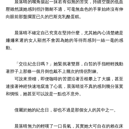
晨落晴的嘴角揚起一抹若有似無的苦笑，持續空腹的低血
壓雖然讓她感到些許難耐不適，可毫無血色的手掌始終沒有伸
向眼前那盤擱置已久的巴斯克乳酪蛋糕。
晨落晴不確定自己究竟在堅持什麼，尤其她內心清楚總是
姍姍來遲的女人顯然不會因為她的等待而感到一絲一毫的感
動。
「交往紀念日嗎？」她緊抿著雙唇，白皙的手指輕輕拽動
著脖子上那條一個月倒也戴不上幾次的情侶對鍊。
可說來滑稽，即便咖啡的苦澀沿著舌根攀上了大腦，甚至
連接著神經快速地竄進了心底，晨落晴並不真的感到幾分落寞
和惆悵，她甚至可以說是一點也不意外。
僅屬於她的紀念日，卻也不過是那個女人的其中之一。
晨落晴無力的輕嘆了一口長氣，其實她大可自在的賴在床