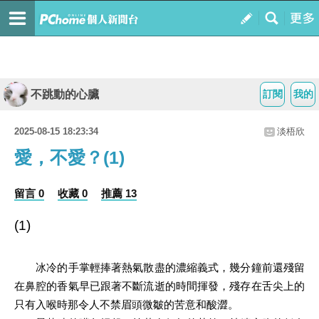
不跳動的心臟
訂閱
我的
2025-08-15 18:23:34
淡梧欣
愛，不愛？(1)
留言 0
收藏 0
推薦 13
(1)
冰冷的手掌輕捧著熱氣散盡的濃縮義式，幾分鐘前還殘留
在鼻腔的香氣早已跟著不斷流逝的時間揮發，殘存在舌尖上的
只有入喉時那令人不禁眉頭微皺的苦意和酸澀。