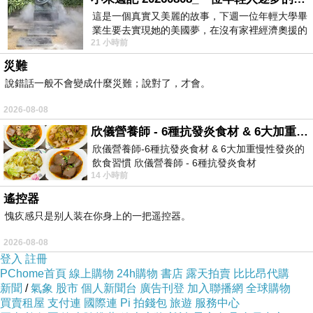
這是一個真實又美麗的故事，下週一位年輕大學畢
業生要去實現她的美國夢，在沒有家裡經濟奧援的
她們都知道需要冷藏的乳製品一向不耐放，可自我的女人
21 小時前
情況下，靠著自我努力工作累積出國基
卻總愛點上她自己最愛的甜品作為讓戀人久等的賠罪。
災難
晨落晴其實並不討厭乳酪蛋糕，她只是單純的並不嗜甜。
說錯話一般不會變成什麼災難；說對了，才會。
更何況女人偏愛的蛋糕從來都不在她的最愛名單裡。
2026-08-08
拎起自己那只三千日圓不到的過季包，她索性直接坐到吧
欣儀營養師 - 6種抗發炎食材 & 6大加重慢性發炎的飲食習慣
檯前對著那張還帶有幾分稚氣的小臉微笑著說道：「幫我沖一
欣儀營養師-6種抗發炎食材 & 6大加重慢性發炎的
飲食習慣 欣儀營養師 - 6種抗發炎食材
杯熱拿鐵吧。」
14 小時前
https://www.facebook.com/photo/?fbid=147
遙控器
「不加糖對嗎？」
愧疚感只是别人装在你身上的一把遥控器。
「不愧是小露比，謝啦。」看著女孩靦腆的模樣，晨落晴
2026-08-08
登入
註冊
不禁笑得像個親切的鄰家姐姐一般，在平時她可不一定能夠看
PChome首頁
線上購物
24h購物
書店
露天拍賣
比比昂代購
起來這麼友善。
新聞
/
氣象
股市
個人新聞台
廣告刊登
加入聯播網
全球購物
特別是有些女人莫名其妙的佔有慾，說起來簡直可怕得驚
買賣租屋
支付連
國際連
Pi 拍錢包
旅遊
服務中心