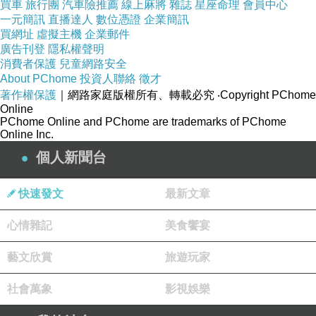
人。
買車
旅行團
汽車險推薦
線上麻將
雜誌
星座命理
會員中心
一元簡訊
直播達人
數位憑證
企業簡訊
買網址
虛擬主機
企業郵件
「如果再過一個小時還不出現，我是不是能夠直接申請回
廣告刊登
隱私權聲明
家睡覺？」晨落晴忍不住小聲叨念著，即便鼻腔裡充斥著濃厚
消費者保護
兒童網路安全
得足以醒腦的咖啡香氣，她還是百般無聊的滑動著沒有任何訊
About PChome
投資人聯絡
徵才
著作權保護
｜網路家庭版權所有、轉載必究
‧Copyright PChome
息通知的手機頻幕，如果不是為了女人口中那該死的儀式感，
Online
她是真的很想回到自己柔軟的被窩上，好好來場還算不上太過
PChome Online and PChome are trademarks of PChome
奢侈的回籠覺。
Online Inc.
個人新聞台
「啊！」突然弄掉拉花針的娜露比發出了一聲驚呼，回過
頭來滿臉歉意又掩不住慌忙的模樣不知怎麼顯得有些可愛。
快速發文
最新文章
心情雜記
美食饗宴
晨落晴難得打量起小川娜露比那高挑纖細的背影，在燈光
下帶著些許光澤的小麥色肌膚，靦腆的笑靨根本藏不住那日非
藝文欣賞
旅遊玩家
混血的英氣五官。
社會萬象
影視娛樂
眼前的孩子如果被誰騙到深夜裡的酒吧走一遭，不僅會引