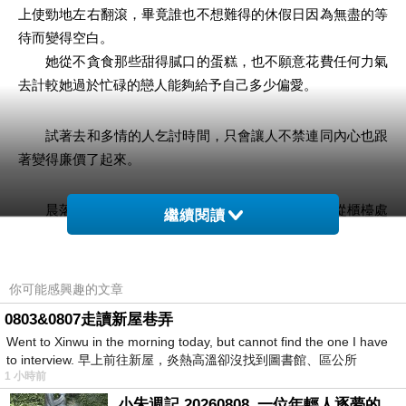
上使勁地左右翻滾，畢竟誰也不想難得的休假日因為無盡的等
待而變得空白。
她從不貪食那些甜得膩口的蛋糕，也不願意花費任何力氣
去計較她過於忙碌的戀人能夠給予自己多少偏愛。
試著去和多情的人乞討時間，只會讓人不禁連同內心也跟
著變得廉價了起來。
晨落晴大口嚥下最後一口滿嘴發苦的義式咖啡，從櫃檯處
繼續閱讀
不斷投射而來的目光實在過於扎人，與其渾身不自在的默默接
收著不遠處那無聲的關切，一些毫無意義的雜談或許還能幫著
打發打發這過於空白的時間。
你可能感興趣的文章
0803&0807走讀新屋巷弄
她撇下眼前那盤一口也未動的乳酪蛋糕，她不難預料自己
Went to Xinwu in the morning today, but cannot find the one I have
此時正因為什麼而難以抽身的戀人，即便能夠趕在關門前的最
to interview. 早上前往新屋，炎熱高溫卻沒找到圖書館、區公所
1 小時前
後一刻入門，也絕對不會想淺嚐上任何一口在常溫下長時間發
酵的細菌溫床。
小朱週記 20260808_一位年輕人逐夢的真實故事