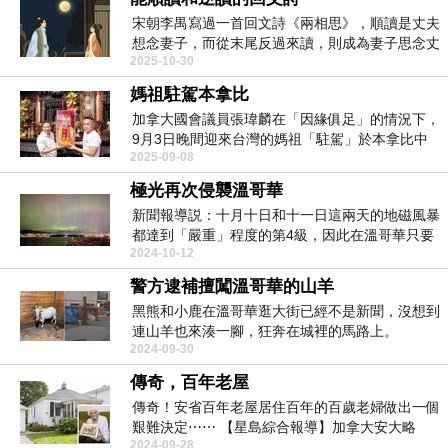
宋朝李禺寫過一首回文詩《兩相思》，順讀是丈夫
想念妻子，而從末尾反過來讀，則成為妻子思念丈
2025-10-30
夫。 ...
媽祖駐駕本拿比
加拿大國會議員張瑋麟在「因緣俱足」的情況下，
9月3日晚間迎來台灣的媽祖「駐駕」於本拿比中
2025-09-08
央選區辦...
極光再次侵襲溫哥華
新聞報導説：十月十日和十一日這兩天的地磁風暴
都達到「嚴重」程度的第4級，因此在溫哥華只要
2024-10-12
站在自家...
警方逮補擅闖溫哥華的山羊
黑熊和小鹿在溫哥華逛大街已經不是新聞，沒想到
連山羊也來湊一腳，狂奔在城裡的馬路上。
2024-09-30
【星...
傳奇，百年老屋
傳奇！安省百年老屋居住百年的百歲老婦做出一個
艱難決定⋯⋯ 【星島綜合報導】加拿大安大略
2024-09-28
省...