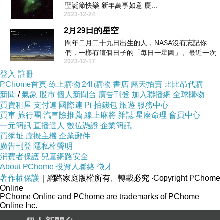
聖誕節快樂 新年萬事如意 慶...
2023-12-24
2月29日的星空
閏年二月二十九日出生的人，NASA沒有忘記你
們，一樣有這個日子的「每日一星圖」。最近一次
2023-12-17
的閏年是...
登入
註冊
PChome首頁
線上購物
24h購物
書店
露天拍賣
比比昂代購
新聞
/
氣象
股市
個人新聞台
廣告刊登
加入聯播網
全球購物
買賣租屋
支付連
國際連
Pi 拍錢包
旅遊
服務中心
買車
旅行團
汽車險推薦
線上麻將
雜誌
星座命理
會員中心
一元簡訊
直播達人
數位憑證
企業簡訊
買網址
虛擬主機
企業郵件
廣告刊登
隱私權聲明
消費者保護
兒童網路安全
About PChome
投資人聯絡
徵才
著作權保護
｜網路家庭版權所有、轉載必究
‧Copyright PChome
Online
PChome Online and PChome are trademarks of PChome
Online Inc.