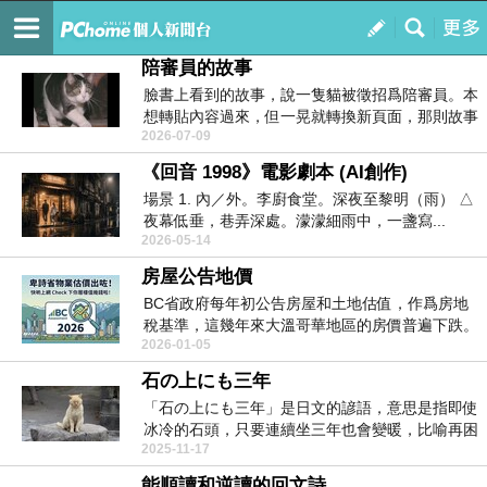
雲城靜坐
訂閱
我的
陪審員的故事
臉書上看到的故事，說一隻貓被徵招爲陪審員。本
想轉貼內容過來，但一晃就轉換新頁面，那則故事
2026-07-09
找不到了...
《回音 1998》電影劇本 (AI創作)
場景 1. 內／外。李廚食堂。深夜至黎明（雨） △
夜幕低垂，巷弄深處。濛濛細雨中，一盞寫...
2026-05-14
房屋公告地價
BC省政府每年初公告房屋和土地估值，作爲房地
稅基準，這幾年來大溫哥華地區的房價普遍下跌。
2026-01-05
相關...
石の上にも三年
「石の上にも三年」是日文的諺語，意思是指即使
冰冷的石頭，只要連續坐三年也會變暖，比喻再困
2025-11-17
難的事情...
能順讀和逆讀的回文詩