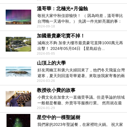
溫哥華：北極光+月偏蝕
敬祝大家中秋佳節愉快！ （ 因為時差，溫哥華比
台灣晚一天過中秋。） 先講一件光鮮亮麗的事：
2024-09-18
北極光...
加國最貴豪宅賣不掉！
減兩次不夠 加拿大樓市最貴豪宅直降1000萬元再
出擊！ 2024年05月04日 【星島綜合...
2024-05-05
山頂上的大學
好友周幽王和褒六夫婦回來了，他們冬天飛返台灣
避寒，夏天則回溫哥華避暑。來取放我家寄養的兩
2024-03-26
盆花卉，説...
教授收小費的故事
小費文化在加拿大一直備受爭議。但是爭論的領域
一般都是餐廳、外賣等等服務行業。 然而就在最
2024-01-29
近，一...
星空中的一棵聖誕樹
我們家的2023年聖誕餐，在家裡吃火鍋。 祝大家