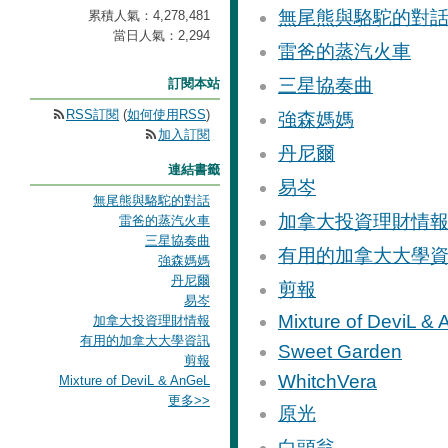
無尾熊與駱駝的對
累積人氣：
4,278,481
當日人氣：
2,294
雷爸的蒸汽火車
三星協奏曲
訂閱本站
RSS訂閱
(
如何使用RSS
)
強森媽媽
加入訂閱
丹尼爾
連結書籤
易岑
無尾熊與駱駝的對話
加拿大投資理財情
雷爸的蒸汽火車
三星協奏曲
有用的加拿大大學
強森媽媽
丹尼爾
剪報
易岑
Mixture of DeviL &
加拿大投資理財情報
有用的加拿大大學資訊
Sweet Garden
剪報
WhitchVera
Mixture of DeviL & AnGeL
更多
>>
原光
白頭翁