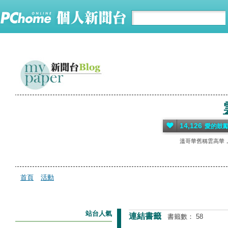
14,126
愛的鼓
溫哥華舊稱雲高華
首頁
活動
站台人氣
連結書籤
書籤數： 58