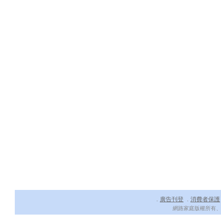
廣告刊登
消費者保護
．
．
網路家庭版權所有、轉載必究