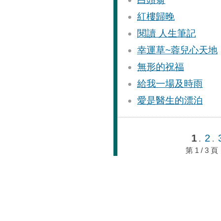
紅樓歸晚
閱讀 人生筆記
幸運草~蓉兒心天地
無形的祝福
給我一場及時雨
愛是醫生的漂泊
1
2
.
.
第 1 / 