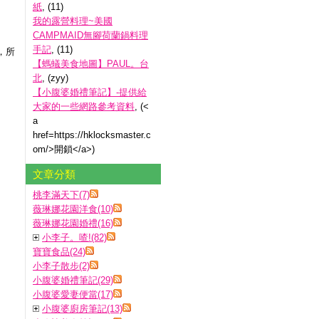
紙
, (11)
我的露營料理~美國
CAMPMAID無腳荷蘭鍋料理
手記
, (11)
，所
【螞蟻美食地圖】PAUL。台
北
, (zyy)
【小腹婆婚禮筆記】-提供給
大家的一些網路參考資料
, (<
a
href=https://hklocksmaster.c
om/>開鎖</a>)
文章分類
桃李滿天下(7)
薇琳娜花園洋食(10)
薇琳娜花園婚禮(16)
小李子。喳!(82)
寶寶食品(24)
小李子散步(2)
小腹婆婚禮筆記(29)
小腹婆愛妻便當(17)
小腹婆廚房筆記(13)