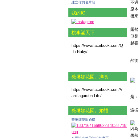
不
建立你的名片貼
原
我的IG
後
露營
桃李滿天下
但
越
https://www.facebook.com/Q
.Li.Baby/
然
薇琳娜花園。洋食
https://www.facebook.com/V
anillagarden.Life/
是：
薇琳娜花園。婚禮
這
薇琳娜花園婚禮
因
果