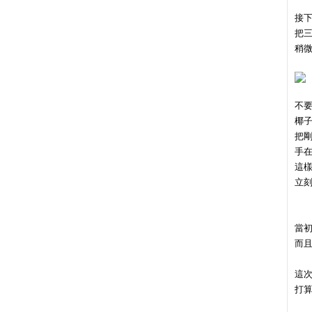
接
把
稍
不
椰
把
手
這
立
當
而
這
打