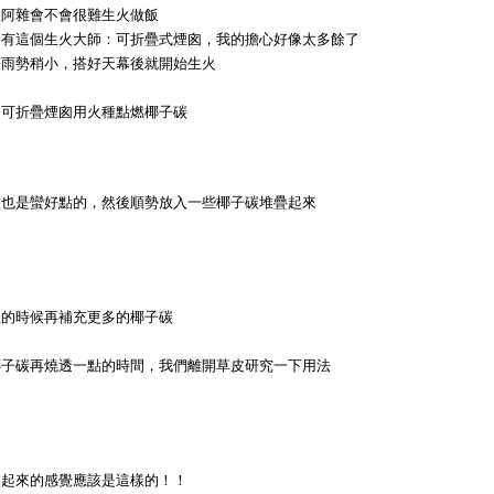
很阿雜會不會很難生火做飯
是有這個生火大師：可折疊式煙囪，我的擔心好像太多餘了
著雨勢稍小，搭好天幕後就開始生火
用可折疊煙囪用火種點燃椰子碳
種也是蠻好點的，然後順勢放入一些椰子碳堆疊起來
旺的時候再補充更多的椰子碳
椰子碳再燒透一點的時間，我們離開草皮研究一下用法
裝起來的感覺應該是這樣的！！