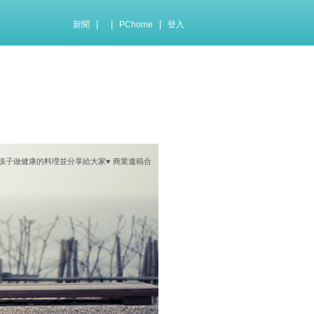
|
|
|
新聞
PChome
登入
老公孩子做健康的料理並分享給大家♥ 商業邀稿合