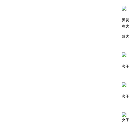
彈
在
碳
夾
夾
夾