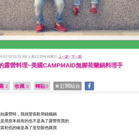
18-07-02 01:31:49| 人氣12,204| 回應3 |
上一篇
|
下一篇
的露營料理~美國CAMPMAID無腳荷蘭鍋料理手
薦
收藏
轉貼
訂閱站台
2
0
0
開始露營時，我就蠻喜歡用鑄鐵鍋
然是用原本就有的也不是為了露營而買的
且當初也的確是為了造型顏色購買