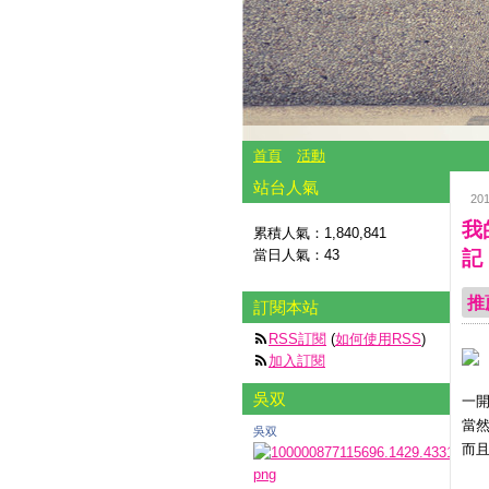
首頁
活動
站台人氣
20
我
累積人氣：
1,840,841
當日人氣：
43
記
推
訂閱本站
RSS訂閱
(
如何使用RSS
)
加入訂閱
吳双
一
當
吳双
而