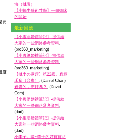
海（桃園）
【小蝸牛藝術共學】一個媽咪
的開始
是要
最新回應
【小腹婆婚禮筆記】-提供給
大家的一些網路參考資料
,
(pro360_marketing)
【小腹婆婚禮筆記】-提供給
大家的一些網路參考資料
,
(pro360_marketing)
溫度
【桃李の露營】第22露。真柄
禾多（台東）
, (Daniel Chan)
親愛的，您好嗎？
, (David
Corn)
【小腹婆婚禮筆記】-提供給
大家的一些網路參考資料
,
(dad)
【小腹婆婚禮筆記】-提供給
大家的一些網路參考資料
,
(dad)
小李子。喳~李子的好寶寶貼