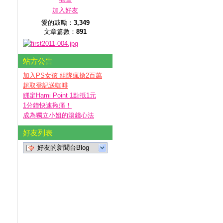
加入好友
愛的鼓勵：
3,349
文章篇數：
891
站方公告
加入PS女孩 組隊瘋搶2百萬
超取登記送咖啡
綁定Hami Point 1點抵1元
1分鐘快速揪痛！
成為獨立小姐的滾錢心法
好友列表
好友的新聞台Blog