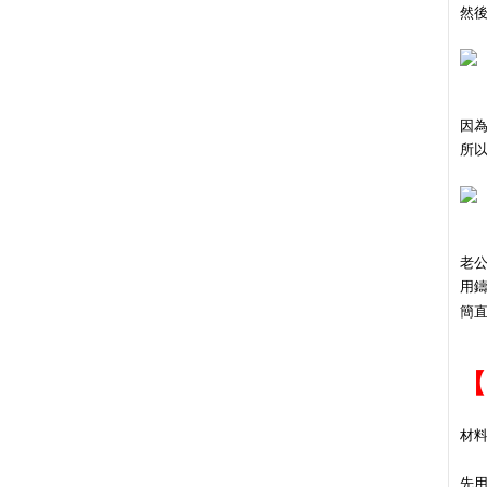
然
因
所以
老公
用
簡
【
材料
先