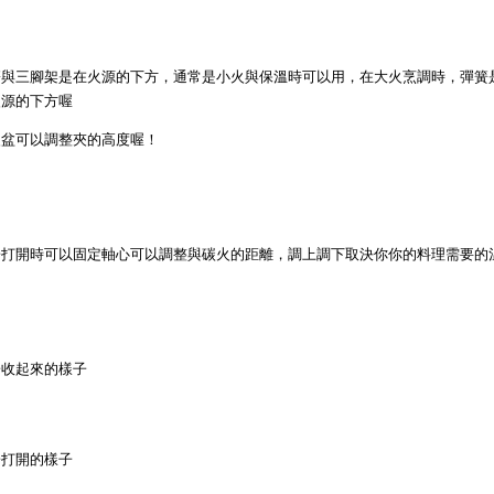
簧與三腳架是在火源的下方，通常是小火與保溫時可以用，在大火烹調時，彈簧
火源的下方喔
火盆可以調整夾的高度喔！
子打開時可以固定軸心可以調整與碳火的距離，調上調下取決你你的料理需要的
子收起來的樣子
子打開的樣子