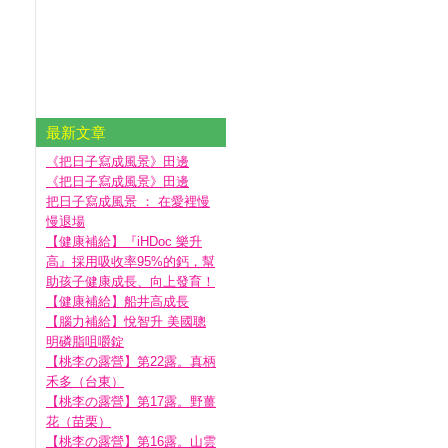
最新文章
《把日子寫成風景》田邊
《把日子寫成風景》田邊
把日子寫成風景 ： 在愛裡慢
慢退場
【健康補給】『iHDoc 樂升
高』採用吸收率95%的鈣，幫
助孩子健康成長、向上發育！
【健康補給】船井高成長
【腦力補給】悅智升 美國聰
明磷脂咀嚼錠
【桃李の露營】第22露。真柄
禾多（台東）
【桃李の露營】第17露。野薑
花（苗栗）
【桃李の露營】第16露。山雲