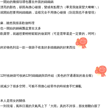
過一開始的幾個琺瑯包覆在外面的鑄鐵鍋
本漂亮的顏色，卻因為擔心碰撞，變成有點壓力（畢竟我做菜蠻大喇喇ㄟ）
來就開始想要用純鑄鐵鍋，這樣完全不用擔心碰撞（刮花我也不會發現）
麻...雖然我很喜歡做料理
是也一開始的鍋碗瓢盆實在太多
喜歡露營，就越想要輕輕鬆鬆的做菜阿（可是需華還是一定要的，呵呵）
後終於物色到這一款一個袋子收進好多鑄鐵鍋的好東西拉
12吋收納袋可收納12吋鑄鐵鍋與四件組（黃色的字通通裝的進去喔）
樣就減少了很多空間，可糗不用擔心組零件的時候會手忙腳亂
為本人是雨女的關係
然一到現場，風和日麗的天氣馬上下『大雨』真的不誇張，朋友都翻白眼了