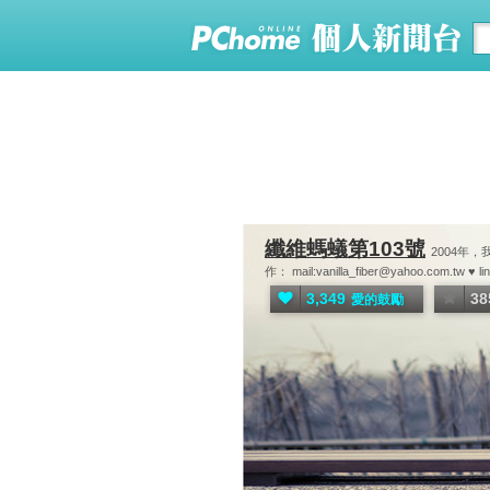
纖維螞蟻第103號
2004年
作： mail:vanilla_fiber@yahoo.com.tw ♥ l
3,349
38
愛的鼓勵