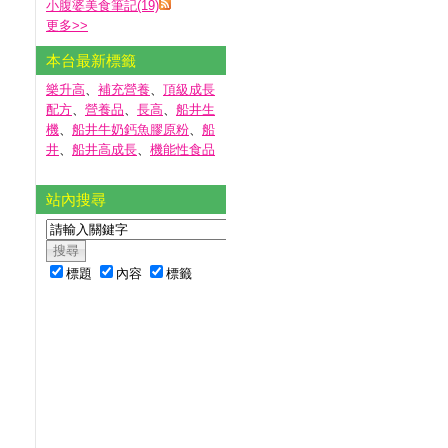
小腹婆美食筆記(19)
更多
>>
本台最新標籤
樂升高
、
補充營養
、
頂級成長
配方
、
營養品
、
長高
、
船井生
機
、
船井牛奶鈣魚膠原粉
、
船
井
、
船井高成長
、
機能性食品
站內搜尋
標題
內容
標籤