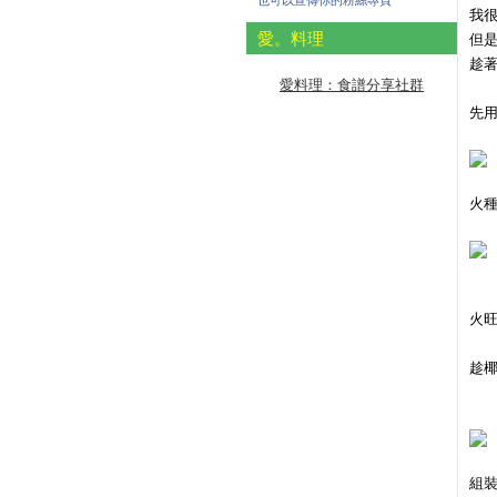
也可以宣傳你的粉絲專頁
我
愛。料理
但
趁
愛料理：食譜分享社群
先
火
火
趁
組