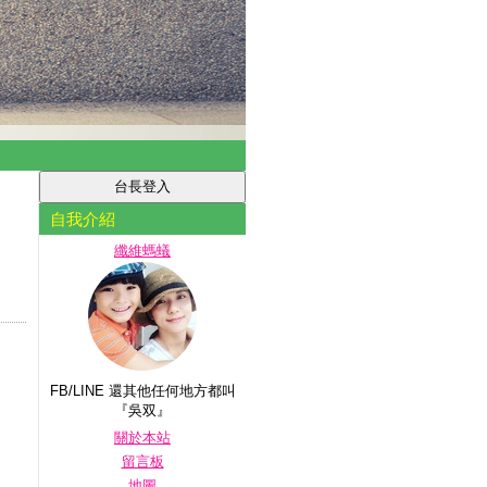
自我介紹
纖維螞蟻
FB/LINE 還其他任何地方都叫
『吳双』
關於本站
留言板
地圖