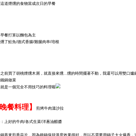
後這道煙燻的食物當成次日的早餐
為早餐打算以麵包為主
燻了鮭魚/德式香腸/雞腿肉串/培根
之前買了胡桃煙燻木屑，就直接來燻...燻的時間擺著不動，我還可以用雙口爐
鑄鐵鍋做菜
直就是一個完全不用技巧的料理喔
晚餐料理】
煎烤牛肉溫沙拉
：上好的牛肉/各式生菜/洋蔥油醋醬
用鍋蓋來煎香蒜片，因為鐵鍋保持溫度效果很好，所以不需要用鍋子大火爆香，