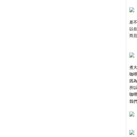
差
以
而
煮
咖
因
所
咖
我