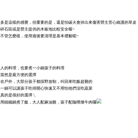
不多是這樣的感覺，但重要的是，還是怕碳火會掉出來傷害營主苦心維護的草皮
在碎石區或是營主提供的木板地比較安全喔~
且不管怎麼樣，使用過後要清理是基本禮貌呢~
大人的料理，也要煮一小鍋孩子的料理
哩當然是最方便的選擇
為在戶外，大部分孩子都採野放制，叫回來吃飯超難的
以一鍋可以讓孩子吃得開心快速又不用怕他們沒吃蔬菜
哩真的是很好的選擇ㄟ
們用鑄鐵鍋煮了飯，大人配麻油雞，孩子配咖哩燉牛肉囉