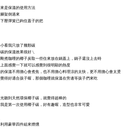
下來是保溫的使用方法
三腳架倒過來
微下壓彈簧已鉤住蓋子的把
要小看我只放了幾顆碳
子碳的保溫效果很好ㄟ
剛剛煮咖哩的椰子炭取一些住來放在鍋蓋上，鍋子還沒上去時
在上面感覺一下就可以感覺到很明顯的熱度
樣的保溫不用擔心會煮焦，也不用擔心料理涼的太快，更不用擔心會太燙
刻覺得好適合孩子喔，那個咖哩就保溫在旁邊等孩子們來吃
初光聽到天然環保椰子碳，就覺得超棒的
且我是第一次使用椰子碳，好有趣喔，造型也非常可愛
次
算利用豪華四件組來煙燻