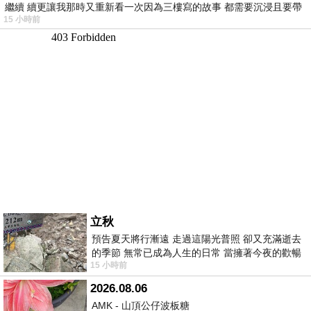
繼續 續更讓我那時又重新看一次因為三樓寫的故事 都需要沉浸且要帶
15 小時前
有
立秋
預告夏天將行漸遠 走過這陽光普照 卻又充滿逝去
的季節 無常已成為人生的日常 當擁著今夜的歡暢
15 小時前
舒心 轉眼驟成昨日 而明晨 太陽
2026.08.06
AMK - 山頂公仔波板糖