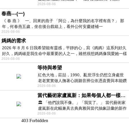
2026-08-06
時間就有「 進化論很科
春燕---(一)
《 春 燕 》 一、回來的燕子 「阿公，為什麼我的名字裡有燕？」 那
年，何春燕五歲，坐在後台戲箱上，看外公何安慶縫補一
2026-08-06
媽媽的需求
2026 年 8 月 6 日我希望能有靈感，平靜的心，寫《媽媽》這系列好久
好久，媽媽確是我生命中最重要的人之一，雖然很想媽媽像我愛她一樣
2026-08-06
等待與希望
紅色大地，莊喆，1990。亂世浮生仍想立身處世
老老實實做人撫著心跳聽音辨位依憑直覺與本能鑽
2026-08-06
向裂隙的亮處探索另一個心聲另一個共鳴的
當代藝術家盧嵐新：如果每個人都一樣，這世界該有多無聊？
🏛️ 「他們說我不像。」「我笑了。」 當代藝術家
盧嵐新在此幅兼具古典典雅與當代抽象語彙的新作
2026-08-06
中，以沈靜的藍色空間為背景，描繪了