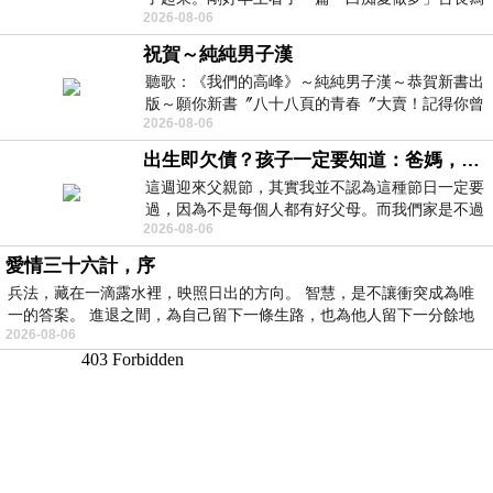
2026-08-06
的貼文，在回顧年輕時瘋狂愛上
祝賀～純純男子漢
聽歌：《我們的高峰》～純純男子漢～恭賀新書出
版～願你新書〞八十八頁的青春〞大賣！記得你曾
2026-08-06
經在我的版留言…「好讚的圖^^感覺大家
出生即欠債？孩子一定要知道：爸媽，其實我不欠你們
這週迎來父親節，其實我並不認為這種節日一定要
過，因為不是每個人都有好父母。而我們家是不過
2026-08-06
節的，平時也沒什麼儀式感，生活趨近冷
愛情三十六計，序
兵法，藏在一滴露水裡，映照日出的方向。 智慧，是不讓衝突成為唯
一的答案。 進退之間，為自己留下一條生路，也為他人留下一分餘地
2026-08-06