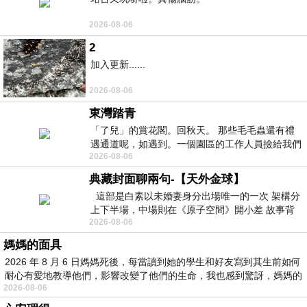
2026-08-06
2
加入更新......
2026-08-06
東灣踏青
「了兒」的賞花閣。回秋天。 那些毛毛蟲還有禮
遇通道呢，如遇到。一個園區的工作人員撿給我們
2026-08-06
細賞。
典藏封面聊兩句-【天外金球】
這部是白素以未婚妻身分出場唯一的一次 架構分
上下半場，中場則在《原子空間》開小差 故事背
2026-08-06
景影射西藏境外流亡 地下組織
媽媽的面具
2026 年 8 月 6 日媽媽死後，每當讀到她的學生和好友寫到其生前如何
耐心有愛地教導他們，影響改變了他們的生命，我也感到驚訝，媽媽的
2026-08-06