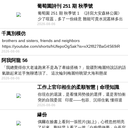
葡萄園詩刊 251 期 秋季號
葡萄園 251 期 秋季號 1 《詩寫大安森林公園》
少了喧囂，多了一份綠意 難能可貴水泥叢林多出
2026-08-06
一
千萬別模仿
brothers and sisters, friends and neighbors
https://youtube.com/shorts/hUfepoOgSak?is=xX2f827BaG4S69iR
2026-08-06
https
阿我阿龍 56
「我總覺得你大老遠跑來不是為了牽線搭橋？」龍疆對梅麗特說話的語
氣聽起來近乎無聊透頂了。 這次輪到梅麗特眺望大海和懸崖
2026-08-06
工作上官印相生的柔順智慧 | 命理知識
你現在的退讓，是看懂局勢後的選擇，還是害怕衝
突的自我委屈 印星——包容、沉得住氣 懂得退
2026-08-06
一步觀察，不會
緣份
偶爾在臉書上看到一張照片(如上)，心裡忽然明亮
了起來。剛好早上看了一篇「白痴愛做夢」台長寫