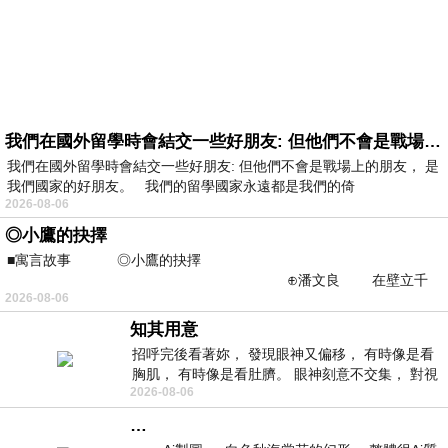
我們在國外留學時會結交一些好朋友: 但他們不會是戰場上的朋友
我們在國外留學時會結交一些好朋友: 但他們不會是戰場上的朋友， 是
我們國家的好朋友。 我們的留學國家永遠都是我們的倚
2026-08-06
◎小鷹的抉擇
■寓言故事 ◎小鷹的抉擇
⊕潘文良 在壁立千
2026-08-06
仞的懸崖上，有一座遮天蔽
知其用意
招呼完後看著妳， 發現眼神又偏移， 有時像是看
胸肌， 有時像是看肚臍。 眼神刻意不交集， 對視
2026-08-06
視線不對齊， 讓我很難不
…