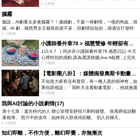
4 小時前
驚世駭俗的神通法門 也未必讀
腦霧
聽說，AI劇看太多會腦霧？！連續劇，千篇一律劇情，一樣的狗血，很
膩...AI 劇，雖然男女主都長的差不多，但劇情短短的，很適合打發時
5 小時前
小護師番外章78 > 福慧雙修 年輕卻有個老靈魂 ㄑ金剛經〉podcast
115.6.7 ( 同步存小護師番外章78 感恩日記-今天
心裡特別的感動,因為選課燒腦,line A梳爬, 上完失
5 小時前
智課的她,特來傾
【電影圈八卦】：媒體揭發奧斯卡動畫項目投票醜聞！好萊塢為什麼看不起動畫電影？
不知道大家有沒有發現，有一種人真的很神奇，如
果你跟他說：「我昨天去看動畫電影」，他就會露
6 小時前
出一種慈祥的微笑，然後問你是不是陪小
我與AI討論的小說劇情(17)
第十七章：遺失時代的人 辦公室裡安靜得只剩時鐘聲。 堯禹舜低頭翻
著相簿。 照片中的袁年，始終與人群保持距離。 別人在聊天。
6 小時前
知幻即離，不作方便，離幻即覺，亦無漸次