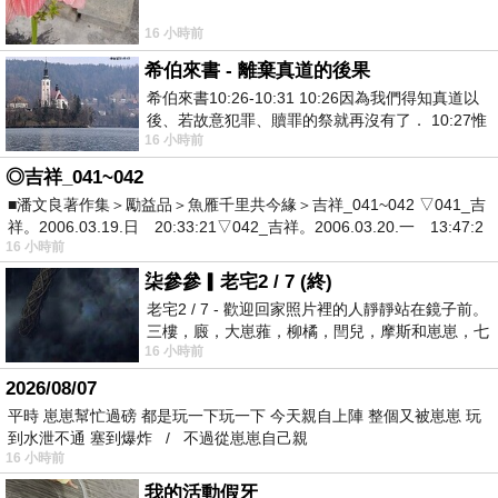
16 小時前
希伯來書 - 離棄真道的後果
希伯來書10:26-10:31 10:26因為我們得知真道以
後、若故意犯罪、贖罪的祭就再沒有了． 10:27惟
16 小時前
有戰懼等候審判和那燒滅眾敵人的烈火
◎吉祥_041~042
■潘文良著作集＞勵益品＞魚雁千里共今緣＞吉祥_041~042 ▽041_吉
祥。2006.03.19.日 20:33:21▽042_吉祥。2006.03.20.一 13:47:2
16 小時前
柒參參▎老宅2 / 7 (終)
老宅2 / 7 - 歡迎回家照片裡的人靜靜站在鏡子前。
三樓，廄，大崽蕥，柳橘，閆兒，摩斯和崽崽，七
16 小時前
個人整整齊齊地站在鏡框之外，如同
2026/08/07
平時 崽崽幫忙過磅 都是玩一下玩一下 今天親自上陣 整個又被崽崽 玩
到水泄不通 塞到爆炸 / 不過從崽崽自己親
16 小時前
我的活動假牙