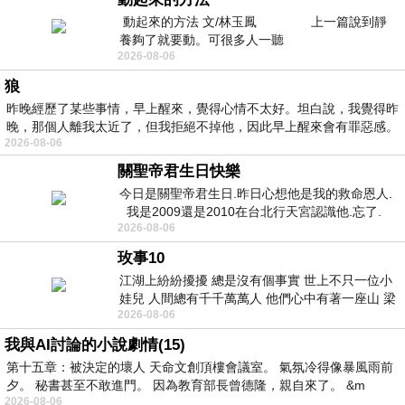
動起來的方法 文/林玉鳳 上一篇說到靜
養夠了就要動。可很多人一聽
2026-08-06
狼
昨晚經歷了某些事情，早上醒來，覺得心情不太好。坦白說，我覺得昨
晚，那個人離我太近了，但我拒絕不掉他，因此早上醒來會有罪惡感。
2026-08-06
關聖帝君生日快樂
今日是關聖帝君生日.昨日心想他是我的救命恩人.
我是2009還是2010在台北行天宮認識他.忘了.
2026-08-06
一個奇摩交友的網友學
玫事10
江湖上紛紛擾擾 總是沒有個事實 世上不只一位小
娃兒 人間總有千千萬萬人 他們心中有著一座山 梁
2026-08-06
山佛山泰華衡恆嵩 一山之高
我與AI討論的小說劇情(15)
第十五章：被決定的壞人 天命文創頂樓會議室。 氣氛冷得像暴風雨前
夕。 秘書甚至不敢進門。 因為教育部長曾德隆，親自來了。 &m
2026-08-06