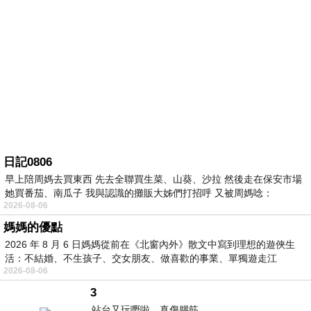
日記0806
早上陪周媽去買東西 先去全聯買生菜、山葵、沙拉 然後走在保安市場
她買番茄、南瓜子 我與認識的攤販大姊們打招呼 又被周媽唸：
2026-08-06
媽媽的優點
2026 年 8 月 6 日媽媽從前在《北窗內外》散文中寫到理想的遊俠生
活：不結婚、不生孩子、交女朋友、做喜歡的事業、單獨遊走江
2026-08-06
湖⋯⋯，
3
站台又玩嘢啦。真傷腦筋。