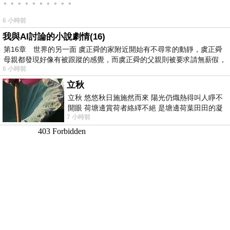
。。。。。。。。。。
6 小時前
我與AI討論的小說劇情(16)
第16章 世界的另一面 虞正舜的家附近開始有不尋常的動靜，虞正舜
母親都發現好像有被跟蹤的感覺，而虞正舜的父親則被要求請無薪假，
6 小時前
立秋
立秋 悠悠秋日施施然而來 陽光仍熾熱得叫人睜不
開眼 荷塘邊賞荷者絡繹不絕 是塘邊荷葉田田的凝
7 小時前
望 風中飄逸的是映日荷花別樣紅