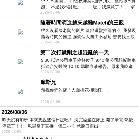
⋯⋯ Ai製圖 。 白色秋海棠花的幻形。 整體很Ai質
感。 不過我不討厭。 。 ... 嗯，我滿意了！ 。 🐻
2026-08-06
昨中
隨著時間演進越來越難Match的三觀
很久沒看葳老闆的影片 這部還蠻推薦的 但 我發現
隨著時間的推進 強調個人自由不忍耐 想要找三觀
2026-08-06
接近的不要說對象 連朋友都超
第二次打鐵劑之超混亂的一天
9:30 抵達公司車子停好位子 9:40 從公司騎腳踏車
抵達台安醫院 10:10 聽取血液報告。原來我吃進
2026-08-06
去的 B12 彌可保並非沒有吸收而是超
摩斯兄
預祝你們的店「人面桃花相映紅。」
2026-08-06
2026/08/06
昨天沒有加班 本來想說些個日誌吧！ 洗完澡坐在床上 開了筆電 然後
停電了！！ 崽崽當下直接一個三小？ 就脫口而出
2026-08-06