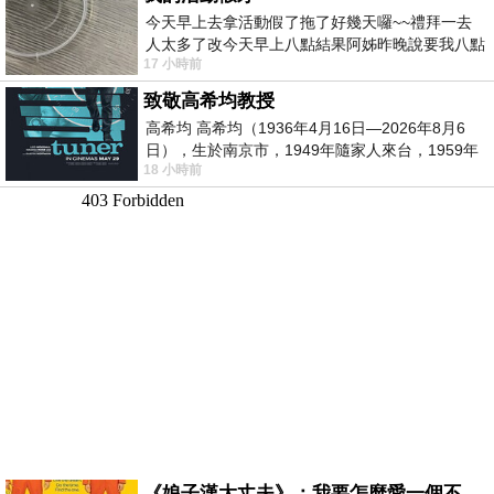
今天早上去拿活動假了拖了好幾天囉~~禮拜一去
人太多了改今天早上八點結果阿姊昨晚說要我八點
17 小時前
去西螺農會~回到莿桐都8點半多了
致敬高希均教授
高希均 高希均（1936年4月16日—2026年8月6
日），生於南京市，1949年隨家人來台，1959年
18 小時前
赴美深造並取得經濟發展博士學位。曾任
《娘子漢大丈夫》：我要怎麼愛一個不存在的人？