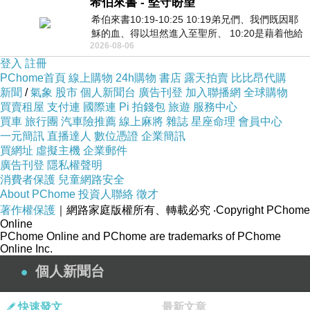
希伯來書 - 堅守盼望
希伯來書10:19-10:25 10:19弟兄們、我們既因耶
穌的血、得以坦然進入至聖所、 10:20是藉着他給
2026-08-06
我們開了一條又新又活的路從幔子經過
登入
註冊
PChome首頁
線上購物
24h購物
書店
露天拍賣
比比昂代購
新聞
/
氣象
股市
個人新聞台
廣告刊登
加入聯播網
全球購物
買賣租屋
支付連
國際連
Pi 拍錢包
旅遊
服務中心
買車
旅行團
汽車險推薦
線上麻將
雜誌
星座命理
會員中心
一元簡訊
直播達人
數位憑證
企業簡訊
買網址
虛擬主機
企業郵件
廣告刊登
隱私權聲明
消費者保護
兒童網路安全
About PChome
投資人聯絡
徵才
著作權保護
｜網路家庭版權所有、轉載必究
‧Copyright PChome
Online
PChome Online and PChome are trademarks of PChome
Online Inc.
個人新聞台
快速發文
最新文章