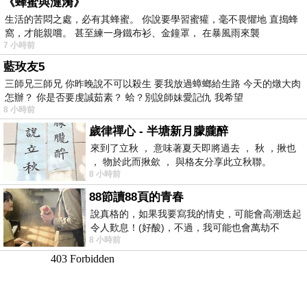
《蜂蜜與漣漪》
生活的苦悶之處，必有其蜂蜜。 你說要學習蜜獾，毫不畏懼地 直搗蜂
窩，才能親嚐。 甚至練一身鐵布衫、金鐘罩， 在暴風雨來襲
7 小時前
藍玫友5
三師兄三師兄 你昨晚說不可以殺生 要我放過蟑螂給生路 今天的燉大肉
怎辦？ 你是否要虔誠茹素？ 蛤？別說師妹愛記仇 我希望
8 小時前
歲律禪心 - 半塘新月朦朧醉
來到了立秋 ， 意味著夏天即將過去 ， 秋 ，揪也
， 物於此而揪歛 ， 與格友分享此立秋聯。
8 小時前
88節讀88頁的青春
說真格的，如果我要寫我的情史，可能會高潮迭起
令人歎息！(好酸)，不過，我可能也會萬劫不
8 小時前
復...，每天跪鍵盤還是被判了花心的罪