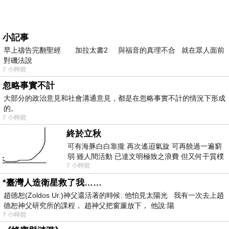
小記事
早上禱告完翻聖經 加拉太書2 與福音的真理不合 就在眾人面前
對磯法說
7 小時前
忽略事實不計
大部分的政治意見和社會溝通意見，都是在忽略事實不計的情況下形成
的。
7 小時前
終於立秋
可有海豚白白靠攏 再次遙迢氣旋 可再饒過一遍窮
弱 雖人間活動 已達文明極致之浪費 但又何干質樸
7 小時前
者 只能白白陪葬
*臺灣人造衛星救了我……
趙德恕(Zoldos Ur.)神父還活著的時候: 他怕見太陽光 我有一次去上趙
德恕神父研究所的課程， 趙神父把窗簾放下， 他說:陽
7 小時前