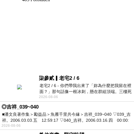
柒參貳▎老宅2 / 6
老宅2 / 6 - 你們帶我出來了「妳為什麼把我留在裡
面？」那句話像一根冰刺，懸在群組頂端。三樓死
2026-08-06
死盯著照片裡的人。那個人確實站在
◎吉祥_039~040
■潘文良著作集＞勵益品＞魚雁千里共今緣＞吉祥_039~040 ▽039_吉
祥。2006.03.03.五 12:59:17 ▽040_吉祥。2006.03.16.四 00:00:
2026-08-06