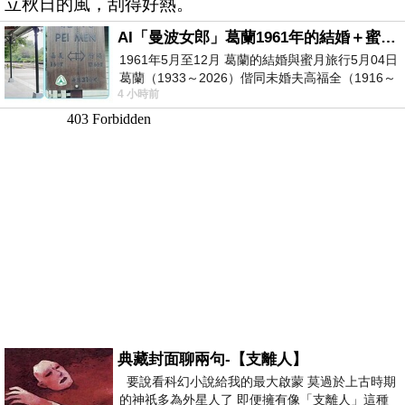
立秋日的風，刮得好熱。
AI「曼波女郎」葛蘭1961年的結婚＋蜜月旅行 #戀上老電影 #葛蘭 #粟子
1961年5月至12月 葛蘭的結婚與蜜月旅行5月04日
葛蘭（1933～2026）偕同未婚夫高福全（1916～
4 小時前
2004）乘郵輪赴倫敦6月15日於英國倫敦St.S
典藏封面聊兩句-【支離人】
要說看科幻小說給我的最大啟蒙 莫過於上古時期
的神祇多為外星人了 即便擁有像「支離人」這種