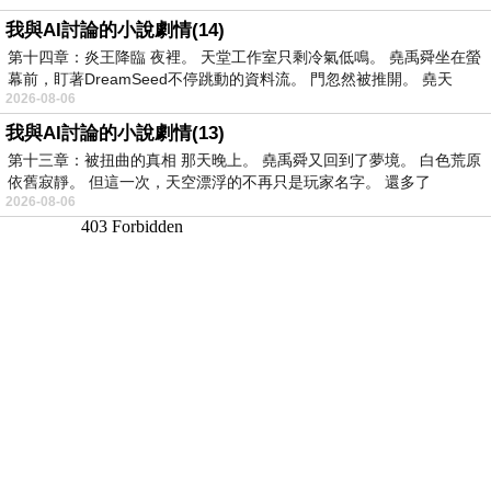
我與AI討論的小說劇情(14)
第十四章：炎王降臨 夜裡。 天堂工作室只剩冷氣低鳴。 堯禹舜坐在螢
幕前，盯著DreamSeed不停跳動的資料流。 門忽然被推開。 堯天
2026-08-06
我與AI討論的小說劇情(13)
第十三章：被扭曲的真相 那天晚上。 堯禹舜又回到了夢境。 白色荒原
依舊寂靜。 但這一次，天空漂浮的不再只是玩家名字。 還多了
2026-08-06