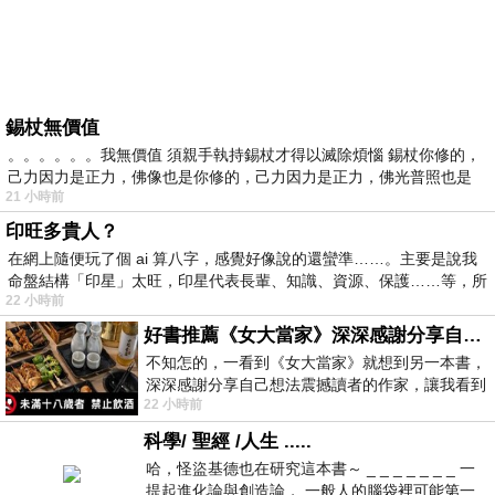
錫杖無價值
。。。。。。我無價值 須親手執持錫杖才得以滅除煩惱 錫杖你修的，
己力因力是正力，佛像也是你修的，己力因力是正力，佛光普照也是
21 小時前
印旺多貴人？
在網上隨便玩了個 ai 算八字，感覺好像說的還蠻準……。主要是說我
命盤結構「印星」太旺，印星代表長輩、知識、資源、保護……等，所
22 小時前
好書推薦《女大當家》深深感謝分享自己想法震撼讀者的作家，讓我看到不同樣貌的家庭！
不知怎的，一看到《女大當家》就想到另一本書，
深深感謝分享自己想法震撼讀者的作家，讓我看到
22 小時前
不同樣貌的家庭！ 《女大
科學/ 聖經 /人生 .....
哈，怪盜基德也在研究這本書～ _ _ _ _ _ _ _ 一
提起進化論與創造論， 一般人的腦袋裡可能第一