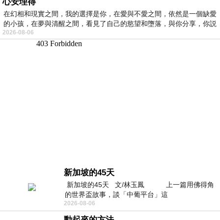
心安理得
在幻相和現實之間，我的選擇是你，在愛與不愛之間，依然是一個缺愛
的小孩，在夢與清醒之間，看見了自己的慾望和墮落，與你分享，你説
2026-08-06
新加坡的45天
新加坡的45天 文/林玉鳳 上一篇用佛得角
的世界盃故事，談「中葡平台」這
2026-08-06
動起來的方法