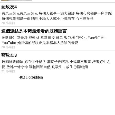
藍玫友4
吾老三師兄吾老三師兄 每個人都是一部大藏經 每個心房都是一座寺院
每個視事都是一個觀想 不論大大或小小都自在 心不拘於形
20 小時前
這個連結是本豬最愛看的肢體語言
✳️모델이 고급차 옆에서 포즈를 취하고 있다.✳️ "윤아 , YunAh" ✳️ -
YouTube 她具備的展現正是本豬為人所缺的最愛
20 小時前
藍玫友3
玫師妹玫師妹 妳在忙什麼？ 滿院子裡瞎跑 小蟑螂不礙事 培養好生之
德 放牠一條小命 讓牠回歸自然 別殺生，放生 別讓牠進
21 小時前