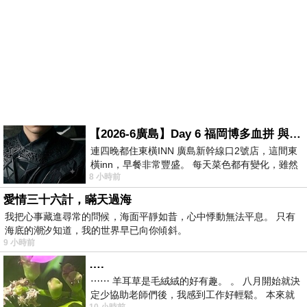
【2026-6廣島】Day 6 福岡博多血拼 與機場接送少年司機深夜對談
連四晚都住東橫INN 廣島新幹線口2號店，這間東
橫inn，早餐非常豐盛。 每天菜色都有變化，雖然
8 小時前
看到工作人員拿出料理包加熱，但
愛情三十六計，瞞天過海
我把心事藏進尋常的問候，海面平靜如昔，心中悸動無法平息。 只有
海底的潮汐知道，我的世界早已向你傾斜。
9 小時前
….
⋯⋯ 羊耳草是毛絨絨的好有趣。 。 八月開始就決
定少協助老師們後，我感到工作好輕鬆。 本來就
10 小時前