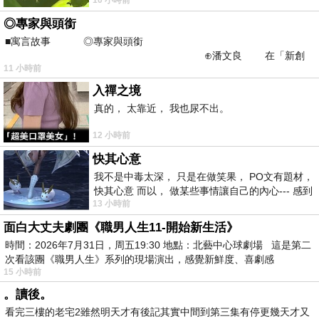
不是我的工作啊。 真
◎專家與頭銜
■寓言故事 ◎專家與頭銜
⊕潘文良 在「新創
11 小時前
之谷」裡——
入禪之境
真的， 太靠近， 我也尿不出。
12 小時前
快其心意
我不是中毒太深， 只是在做笑果， PO文有題材，
快其心意 而以， 做某些事情讓自己的內心--- 感到
13 小時前
愉快。
面白大丈夫劇團《職男人生11-開始新生活》
時間：2026年7月31日，周五19:30 地點：北藝中心球劇場 這是第二
次看該團《職男人生》系列的現場演出，感覺新鮮度、喜劇感
15 小時前
。讀後。
看完三樓的老宅2雖然明天才有後記其實中間到第三集有停更幾天才又