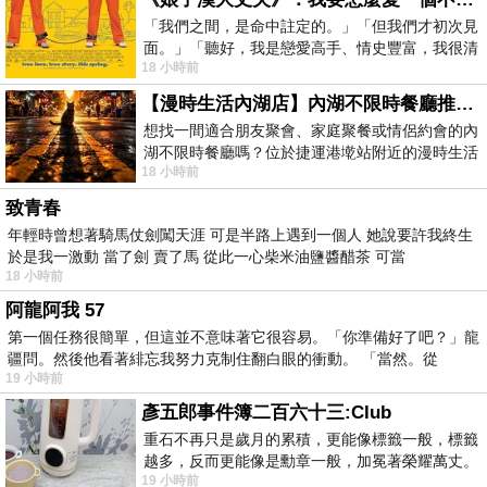
「我們之間，是命中註定的。」「但我們才初次見
面。」「聽好，我是戀愛高手、情史豐富，我很清
18 小時前
楚這種感覺，你我之間的那種感覺，現
【漫時生活內湖店】內湖不限時餐廳推薦｜捷運港墘站美食，聚餐、約會、家庭聚會首選，正餐甜點一次滿足
想找一間適合朋友聚會、家庭聚餐或情侶約會的內
湖不限時餐廳嗎？位於捷運港墘站附近的漫時生活
18 小時前
內湖店，從捷運站步行約4分鐘即可抵
致青春
年輕時曾想著騎馬仗劍闖天涯 可是半路上遇到一個人 她說要許我終生
於是我一激動 當了劍 賣了馬 從此一心柴米油鹽醬醋茶 可當
18 小時前
阿龍阿我 57
第一個任務很簡單，但這並不意味著它很容易。「你準備好了吧？」龍
疆問。然後他看著緋忘我努力克制住翻白眼的衝動。 「當然。從
19 小時前
彥五郎事件簿二百六十三:Club
重石不再只是歲月的累積，更能像標籤一般，標籤
越多，反而更能像是勳章一般，加冕著榮耀萬丈。
19 小時前
習慣一如縱容，成了再難輕輕放下的罪證