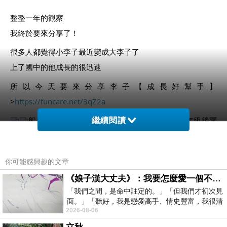
整整一年的觀察
我終於要來分享了！
很多人都覺得小李子最近變成大李子了
上了國中的他成長的很迅速
所以今天要來分享李子【成長好幫手】
>
https://funcare.net/3qZ2a
船井高成長
相信很多爸媽都跟我一樣，高年級後開
繼續閱讀
始特別關心孩子的成長狀況
尤其是李子已經13歲了，進入了國二很關鍵的成長期
你可能感興趣的文章
所以黃金階段，當然要幫他好好衝刺一下!!
《娘子漢大丈夫》：我要怎麼愛一個不存在的人？
國中的課業超級忙碌
「我們之間，是命中註定的。」「但我們才初次見
平日的上課加補習
面。」「聽好，我是戀愛高手、情史豐富，我很清
2026-08-06
楚這種感覺，你我之間的那種感覺，現
根本沒有運動時間除了希望他早睡早起、每周末的乒乓/游泳/