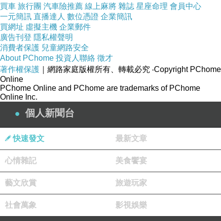
買車
旅行團
汽車險推薦
線上麻將
雜誌
星座命理
會員中心
一元簡訊
直播達人
數位憑證
企業簡訊
買網址
虛擬主機
企業郵件
廣告刊登
隱私權聲明
消費者保護
兒童網路安全
About PChome
投資人聯絡
徵才
著作權保護
｜網路家庭版權所有、轉載必究
‧Copyright PChome
Online
PChome Online and PChome are trademarks of PChome
Online Inc.
個人新聞台
快速發文
最新文章
心情雜記
美食饗宴
藝文欣賞
旅遊玩家
社會萬象
影視娛樂