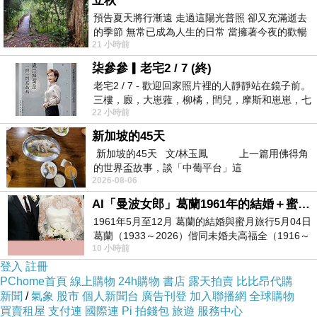
立秋
劍道，盡量補足運動量
預告夏天將行漸遠 走過這陽光普照 卻又充滿逝去
飲食方面也親力親為的調配，前年底有看到船井有在招募 
#百
的季節 無常已成為人生的日常 當擁著今夜的歡暢
21 小時前
舒心 轉眼驟成昨日 而明晨 太陽
位兒童醫學成長計畫
，
柒參參▎老宅2 / 7 (終)
是與「台北市立醫院」聯合舉辦的，由兒童成長科名醫定期看
老宅2 / 7 - 歡迎回家照片裡的人靜靜站在鏡子前。
診，體驗一年的 
三樓，廄，大崽蕥，柳橘，閆兒，摩斯和崽崽，七
22 小時前
個人整整齊齊地站在鏡框之外，如同
#船井牛奶鈣魚膠原粉
 ，然後每一季回診做檢測與成長量測評
新加坡的45天
估。
新加坡的45天 文/林玉鳳 上一篇用佛得角
體驗一年多，李子的成長真的看得見!!!!!而且有專業醫學團隊
的世界盃故事，談「中葡平台」這
的認證，讓我對產品的功效
2026-08-06
更加有信心。
AI「曼波女郎」葛蘭1961年的結婚＋蜜月旅行 #戀上老電影 #葛蘭 #粟子
1961年5月至12月 葛蘭的結婚與蜜月旅行5月04日
葛蘭（1933～2026）偕同未婚夫高福全（1916～
10 小時前
2004）乘郵輪赴倫敦6月15日於英國倫敦St.S
登入
註冊
PChome首頁
線上購物
24h購物
書店
露天拍賣
比比昂代購
新聞
/
氣象
股市
個人新聞台
廣告刊登
加入聯播網
全球購物
買賣租屋
支付連
國際連
Pi 拍錢包
旅遊
服務中心