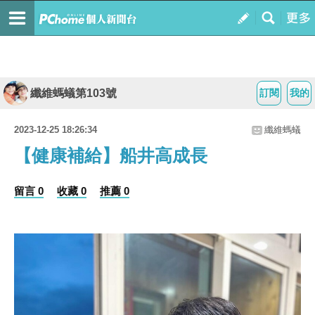
纖維螞蟻第103號
訂閱
我的
2023-12-25 18:26:34
纖維螞蟻
【健康補給】船井高成長
留言 0
收藏 0
推薦 0