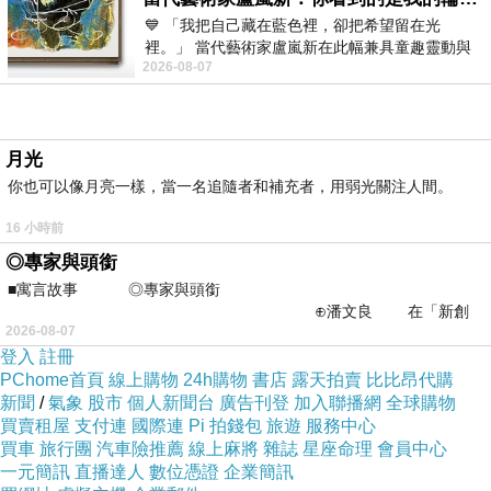
💙 「我把自己藏在藍色裡，卻把希望留在光
裡。」 當代藝術家盧嵐新在此幅兼具童趣靈動與
2026-08-07
抽象韻味的新作中，用湛藍的羽翼般色塊包覆著
月光
你也可以像月亮一樣，當一名追隨者和補充者，用弱光關注人間。
16 小時前
◎專家與頭銜
■寓言故事 ◎專家與頭銜
⊕潘文良 在「新創
2026-08-07
之谷」裡——
登入
註冊
PChome首頁
線上購物
24h購物
書店
露天拍賣
比比昂代購
新聞
/
氣象
股市
個人新聞台
廣告刊登
加入聯播網
全球購物
買賣租屋
支付連
國際連
Pi 拍錢包
旅遊
服務中心
買車
旅行團
汽車險推薦
線上麻將
雜誌
星座命理
會員中心
一元簡訊
直播達人
數位憑證
企業簡訊