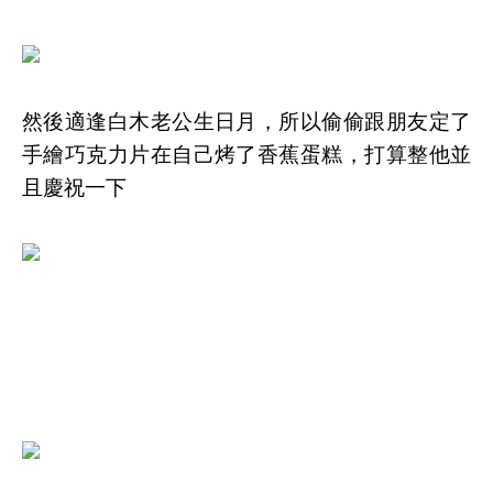
然後適逢白木老公生日月，所以偷偷跟朋友定了
手繪巧克力片在自己烤了香蕉蛋糕，打算整他並
且慶祝一下