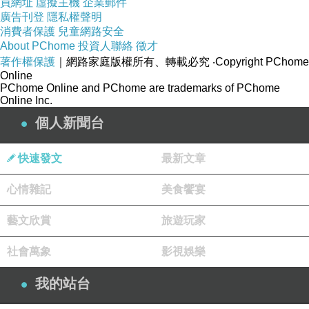
買網址
虛擬主機
企業郵件
廣告刊登
隱私權聲明
消費者保護
兒童網路安全
About PChome
投資人聯絡
徵才
著作權保護
｜網路家庭版權所有、轉載必究
‧Copyright PChome
Online
PChome Online and PChome are trademarks of PChome
Online Inc.
個人新聞台
快速發文
最新文章
心情雜記
美食饗宴
藝文欣賞
旅遊玩家
社會萬象
影視娛樂
為了怕留下太多氣球碎屑
我的站台
我們讓小孩拉2個爸爸去游泳池砸球，這樣我也