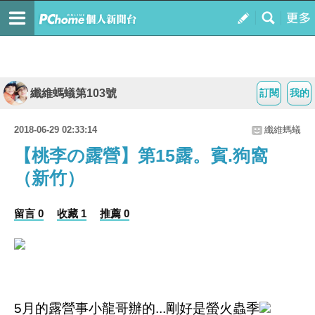
纖維螞蟻第103號
訂閱
我的
2018-06-29 02:33:14
纖維螞蟻
【桃李の露營】第15露。賓.狗窩
（新竹）
留言 0
收藏 1
推薦 0
5月的露營事小龍哥辦的...剛好是螢火蟲季