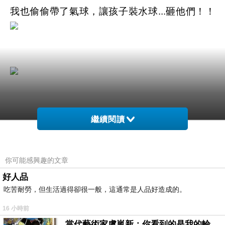
我也偷偷帶了氣球，讓孩子裝水球...砸他們！！
繼續閱讀
ㄟ，這巧克力片超貴的，給我吃下去
你可能感興趣的文章
好人品
吃苦耐勞，但生活過得卻很一般，這通常是人品好造成的。
16 小時前
李式老男孩，生日快樂！
當代藝術家盧嵐新：你看到的是我的輪廓，還是你的故事？——藏在藍色裡的希望與光