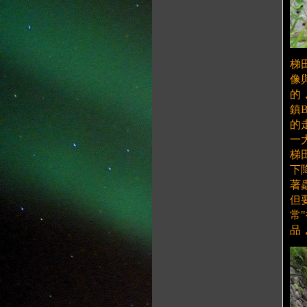
梯
像
的
鎮
的
一
梯
下
著
但
常
品