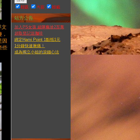
標題
內容
標籤
站方公告
界文
加入PS女孩 組隊瘋搶2百萬
超取登記送咖啡
趣，
綁定Hami Point 1點抵1元
是因
1分鐘快速揪痛！
些些
成為獨立小姐的滾錢心法