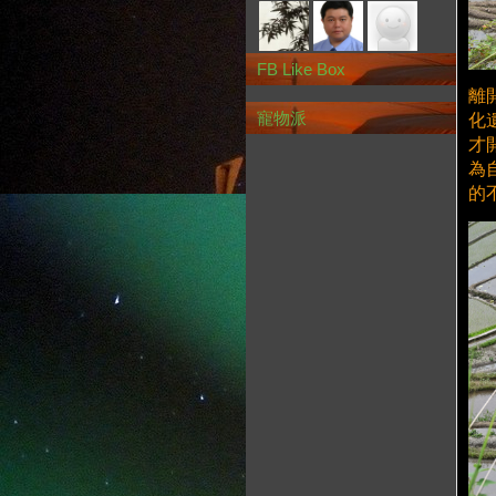
FB Like Box
離
寵物派
化
才
為
的