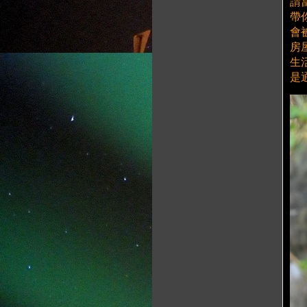
請
帶
會
房
生
是