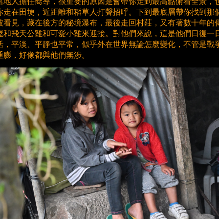
當地人擔任嚮導，很重要的原因是會帶你走到最高點俯看全景，
你走在田埂，近距離和稻草人打聲招呼。下到最底層帶你找到那
被看見，藏在後方的秘境瀑布，最後走回村莊，又有著數十年的
屋和飛天公雞和可愛小雞來迎接。對他們來說，這是他們日復一
活，平淡、平靜也平常，似乎外在世界無論怎麼變化，不管是戰
通膨，好像都與他們無涉。