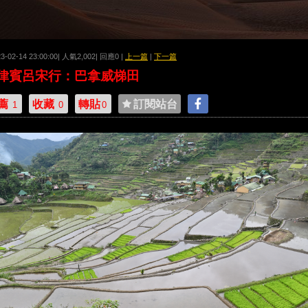
23-02-14 23:00:00| 人氣2,002| 回應0 |
上一篇
|
下一篇
律賓呂宋行：巴拿威梯田
薦
收藏
轉貼
訂閱站台
1
0
0