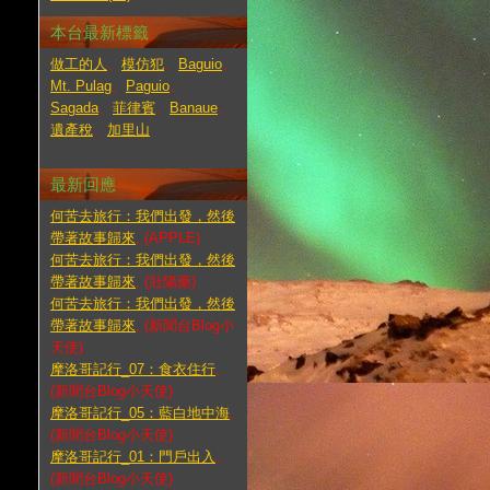
本台最新標籤
做工的人
、
模仿犯
、
Baguio
、
Mt. Pulag
、
Paguio
、
Sagada
、
菲律賓
、
Banaue
、
遺產稅
、
加里山
最新回應
何苦去旅行：我們出發，然後
帶著故事歸來
, (APPLE)
何苦去旅行：我們出發，然後
帶著故事歸來
, (壯陽藥)
何苦去旅行：我們出發，然後
帶著故事歸來
, (新聞台Blog小
天使)
摩洛哥記行_07：食衣住行
,
(新聞台Blog小天使)
摩洛哥記行_05：藍白地中海
,
(新聞台Blog小天使)
摩洛哥記行_01：門戶出入
,
(新聞台Blog小天使)