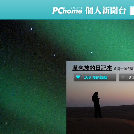
草包族的日記本
這是一個充滿胡
166
8
愛的鼓勵