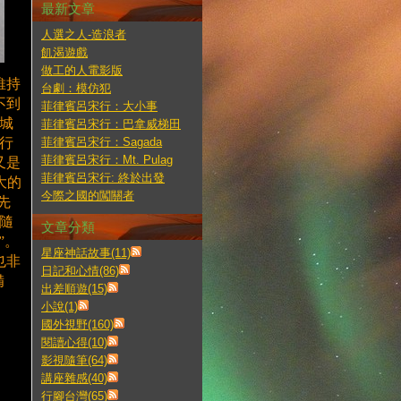
最新文章
人選之人-造浪者
飢渴遊戲
做工的人電影版
維持
台劇：模仿犯
不到
菲律賓呂宋行：大小事
城
菲律賓呂宋行：巴拿威梯田
步行
菲律賓呂宋行：Sagada
菲律賓呂宋行：Mt. Pulag
又是
菲律賓呂宋行: 終於出發
大的
今際之國的闖關者
先
隨
文章分類
”。
星座神話故事(11)
也非
日記和心情(86)
備
出差順遊(15)
小說(1)
國外視野(160)
閱讀心得(10)
影視隨筆(64)
講座雜感(40)
行腳台灣(65)