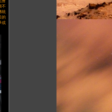
也會
個不
傳統
日的
爭或