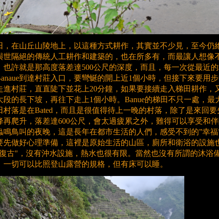
田，在山丘山陵地上，以這種方式耕作，其實並不少見，至今仍
與世隔絕的傳統人工耕作和建築的，也在所多有，而最讓人想像
，也許就是那高度落差達500公尺的深度，而且，每一次從最近的
Banaue到達村莊入口，要彎蜒的開上近1個小時，但接下來要用
走進村莊，直直陡下並花上20分鐘，如果要接續走入梯田耕作，
大段的長下坡，再往下走上1個小時。Banue的梯田不只一處，最
田村落是在Bated，而且是很值得待上一晚的村落，除了是來回要
降再爬升，落差達600公尺，會太過疲累之外，難得可以享受和伴
蟲鳴鳥叫的夜晚，這是長年在都市生活的人們，感受不到的”幸福
要先做好心理準備，這裡是原始生活的山區，廁所和衛浴的設施
"復古"，沒有沖水設施，熱水也很有限。當然也沒有所謂的沐浴
，一切可以比照登山露營的規格，但有床可以睡。