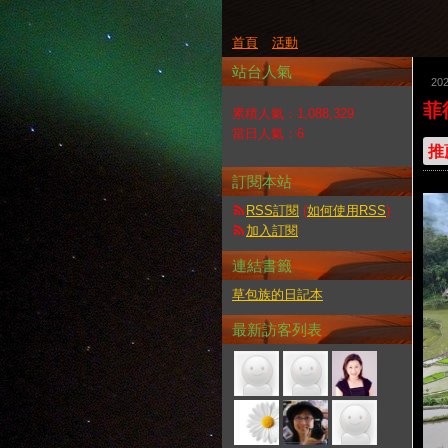
首頁
活動
站台人氣
20
菲
累積人氣：
1,088,329
當日人氣：
6
推
訂閱本站
RSS訂閱
(
如何使用RSS
)
加入訂閱
連結書籤
草包族的日記本
最新訪客列表