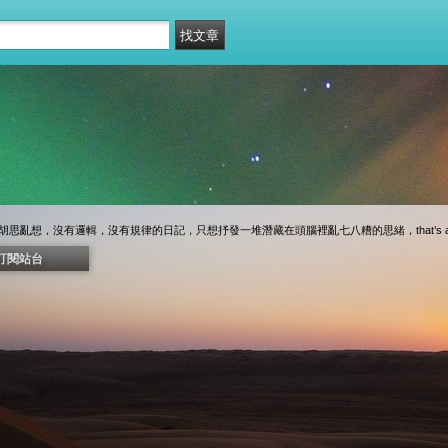
思亂想，沒有邏輯，沒有規律的日記，只想抒發一堆潛藏在頭腦裡亂七八糟的思緒，that’s al
訂閱站台