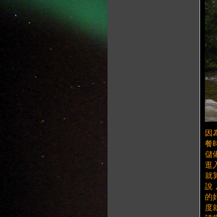
因
餐
儲
逛
就
說
的
度