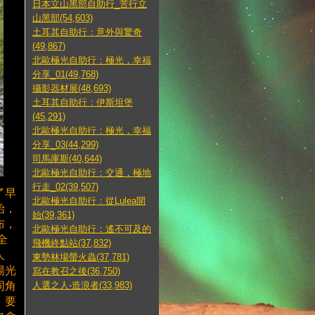
日本立山黑部自助行_苦行立
山黑部(54,603)
土耳其自助行：意外與驚奇
(49,867)
北歐極光自助行：極光，幸福
分享_01(49,768)
攝影器材展(48,693)
土耳其自助行：伊斯坦堡
(45,291)
北歐極光自助行：極光，幸福
分享_03(44,299)
司馬庫斯(40,644)
北歐極光自助行：交通，極地
行走_02(39,507)
了早
北歐極光自助行：從Lulea開
始，
始(39,361)
布，
北歐極光自助行：遙不可及的
全
飛機終點站(37,832)
人
東勢林場螢火蟲(37,781)
陽光
寫在教召之後(36,750)
人選之人-造浪者(33,983)
同角
。要