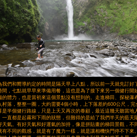
為我們和嚮導約定的時間是隔天早上八點，所以前一天就先訂好
時間，七點就早早來準備用餐，這也是為了接下來另一個健行開
備的體力，也是當初來這個景點沒有想到的。走進梯田、探秘瀑
入村落，整整一圈，大約需要4個小時，上下落差約600公尺，完
算是半個健行路線，只是上天又再次的眷顧，最近這幾天聽當地
，一直都是起霧和下雨的狀態，但難得的是給了我們半天的藍天
好天氣。有好天氣和好運氣的加持，像是拼貼畫的梯田景觀，不
就有不同的觀感，就是有了魔力一樣，就是讓相機快門停不下來