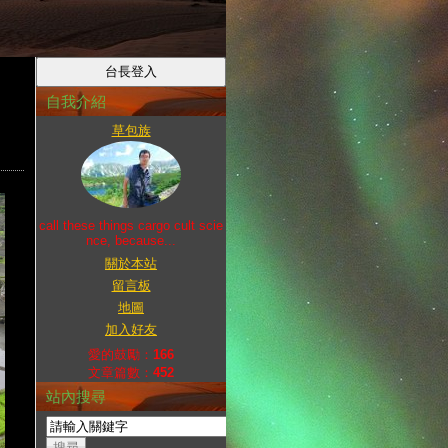
自我介紹
草包族
call these things cargo cult scie
nce, because...
關於本站
留言板
地圖
加入好友
愛的鼓勵：
166
文章篇數：
452
站內搜尋