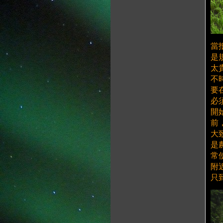
當
是
太
不
要
必
開
前
大
是
常
附
只