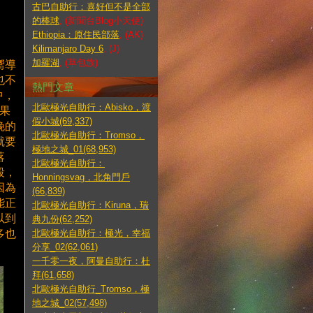
古巴自助行：喜好但不是全部
的棒球
, (新聞台Blog小天使)
Ethiopia：原住民部落
, (AK)
Kilimanjaro Day 6
, (J)
加羅湖
, (草包族)
嚮導
也不
熱門文章
中，
北歐極光自助行：Abisko，渡
果
假小城(69,337)
晚的
北歐極光自助行：Tromso，
就要
極地之城_01(68,953)
落
北歐極光自助行：
段，
Honningsvag，北角門戶
因為
(66,839)
能正
北歐極光自助行：Kiruna，瑞
以到
典九份(62,252)
多也
北歐極光自助行：極光，幸福
分享_02(62,061)
一千零一夜，阿曼自助行：杜
拜(61,658)
北歐極光自助行_Tromso，極
地之城_02(57,498)