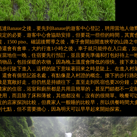
抵達Banaue之後，要先到Banaue的遊客中心登記，聘用當地人做
規定的必要，遊客中心會協助安排，但要花一些些的時間，其實
貴，1500 piso。確認後嚮導之後，車子會開始開進狹窄的山路之
時還會有會車，大約行進1小時之後，車子就只能停在入口處，如
在當地住一晚，住宿要先行預訂，並且要先準備和打包好待上一
須物品，包括保暖的衣物，因為晚上溫度會降低的很快。接下來
始步行陡下進入，這裡的陡下意味著回來之時是陡上。在進入村
，還會有個登記簽名處，有點像是入村證的概念。接下的步行路
致是寬敞好走，但仍然是持續往下，直至走到民宿也要20分鐘，
農家的住宿，浴室和廁所都是共用且簡單的，甚至門鎖都不一定
使用，而且除了床和薄被，其他都沒有，沒有的很簡單。晚餐可
近的店家探詢比較，但農家人一般睡的比較早，所以供餐時間大
到七點，但不需要擔心，因為明天可以早早起來開始探索。