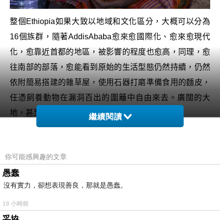
整個
Ethiopia
如果大致以地域和文化區分，大概可以分為
16
個族群，隨著
AddisAbaba
愈來愈國際化、愈來愈現代
化，愈靠近首都的地區，被影響的程度也愈高，同理，愈
往南部的部落，愈能看到原始的生活型態仍然持續，仍然
依附簡易搭建的雜草屋，使用石器打磨準備食用的麵皮，
任憑飼養動物在漏洞百出的圍籬中自由來去。廣闊的大
地，甚至只是個樹蔭下，都是他們躺臥的空間。
繼續閱讀
你可能感興趣的文章
愚蠢
沒有實力，卻想表現善良，那就是愚蠢。
19 小時前
妥協