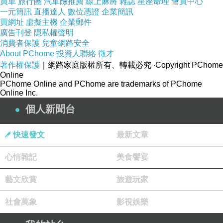
買車
旅行團
汽車險推薦
線上麻將
雜誌
星座命理
會員中心
Dasenach
，這是在
Ethiopia
最南部的部落，位在衣索比
一元簡訊
直播達人
數位憑證
企業簡訊
買網址
虛擬主機
企業郵件
亞、肯亞和烏干達的交界，必須要渡過
OmoRiver
之後，才
廣告刊登
隱私權聲明
能到達他們的所在地，也就是因為這樣，
Ethiopia
在南部
消費者保護
兒童網路安全
About PChome
投資人聯絡
徵才
設了一個移民關的辦公室，任何國外觀光客必須先到這個
著作權保護
｜網路家庭版權所有、轉載必究
‧Copyright PChome
辦公室，確認簽證狀況，也防止有人企圖從這裡偷渡離
Online
PChome Online and PChome are trademarks of PChome
開，前往其他國家。再強調一次，這裡是最南部的關口，
Online Inc.
距離
AddisAbaba
最遠，網路可能不通，電話可能無法聯
個人新聞台
絡，連掃描器都可能故障，這幾乎是一個資訊最不流通的
關口。其實我不相信我會是第一個到達這裡的台灣旅客，
快速發文
最新文章
但是遇到的移民官員，肯定是第一次看到發給台灣的落地
心情雜記
美食饗宴
簽，一個特別的落地簽，一個用手寫的落地簽。莫非定
律：所有最壞的事情，都會在最壞的時候發生。對，移民
藝文欣賞
旅遊玩家
關官員沒看過這個落地簽，電話連繫
AddisAbaba
不通，掃
社會萬象
影視娛樂
描機沒辦法運作，不能用網路傳回資訊。為了這件事，至