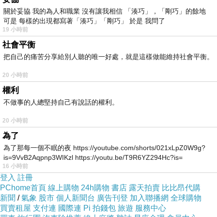
關於妥協 我的為人和職業 沒有讓我相信 「湊巧」，「剛巧」的餘地
可是 每樣的出現都寫著「湊巧」「剛巧」 於是 我問了
19 小時前
社會平衡
把自己的痛苦分享給別人聽的唯一好處，就是這樣做能維持社會平衡。
20 小時前
權利
不做事的人總堅持自己有說話的權利。
20 小時前
為了
為了那每一個不眠的夜 https://youtube.com/shorts/021xLpZ0W9g?
is=9VvB2Aqpnp3WIKzl https://youtu.be/T9R6YZ294Hc?is=
16 小時前
登入
註冊
PChome首頁
線上購物
24h購物
書店
露天拍賣
比比昂代購
新聞
/
氣象
股市
個人新聞台
廣告刊登
加入聯播網
全球購物
買賣租屋
支付連
國際連
Pi 拍錢包
旅遊
服務中心