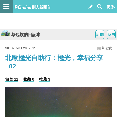
草包族的日記本
訂閱
我的
2010-03-03 20:56:25
草包族
北歐極光自助行：極光，幸福分享
_02
留言 11
收藏 0
推薦 3