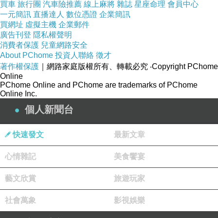
教你一些攝影的基本知識，而且是用一台很古早
買車
旅行團
汽車險推薦
線上麻將
雜誌
星座命理
會員中心
一元簡訊
直播達人
數位憑證
企業簡訊
的照相機，可以實際用手調整光圈、快門，用這
買網址
虛擬主機
企業郵件
樣的實務解釋和操作，很容易就會有了一些概
廣告刊登
隱私權聲明
念。更有趣的是這個男主人比想像中的還認真，
消費者保護
兒童網路安全
About PChome
投資人聯絡
徵才
因為來往的Mail中，簽名檔留有我的相簿Web，
著作權保護
｜網路家庭版權所有、轉載必究
‧Copyright PChome
他竟然還當真點進去仔細看過我曾經拍攝的照
Online
PChome Online and PChome are trademarks of PChome
片。因為當天只有我一個人參加，而且他已經知
Online Inc.
道我有些許的攝影經驗，整個基本課程並沒有花
個人新聞台
太多的時間，反而借我一隻專業的腳架﹙比我自
己的更穩也更好操作﹚，帶我到住家附近，玩一
快速發文
最新文章
些有趣的攝影技巧。在正式出發找尋極光之前，
心情雜記
美食饗宴
先在Workshop內用餐，道地的Home meal：義
大利麵和魚肉料理。據那對夫妻描述，北歐的料
藝文欣賞
旅遊玩家
理較為貧乏，主要是以魚類的食材為主。或許是
社會萬象
影視娛樂
因為當天晚餐準備了啤酒，這個晚上，和他們格