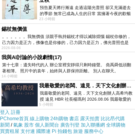
立秋
氣，再加上一點點毅力和決心。安西教練曾說：
預告夏天將行漸遠 走過這陽光普照 卻又充滿逝去
的季節 無常已成為人生的日常 當擁著今夜的歡暢
一旦當你放棄了，比賽就結束了。
23 小時前
舒心 轉眼驟成昨日 而明晨 太陽
錫杖無價值
。。。。。。我無價值 須親手執持錫杖才得以滅除煩惱 錫杖你修的，
己力因力是正力，佛像也是你修的，己力因力是正力，佛光普照也是
2026-08-06
我與AI討論的小說劇情(17)
第十七章：遺失時代的人 辦公室裡安靜得只剩時鐘聲。 堯禹舜低頭翻
著相簿。 照片中的袁年，始終與人群保持距離。 別人在聊天。
14 小時前
我最敬愛的老闆、遠見．天下文化創辦人高希均教授
我最敬愛的老闆、遠見．天下文化創辦人高希均教
授 遠見 HBR 社長楊瑪利 2026.08.06 我最敬愛的
5 小時前
老闆、遠見．天下文化創辦人高希均教
我在Tromso的第二晚，找了一個Workshop，是
登入
註冊
一對夫妻共同經營的，男主人的本業是個攝影雜
PChome首頁
線上購物
24h購物
書店
露天拍賣
比比昂代購
新聞
/
氣象
股市
個人新聞台
廣告刊登
加入聯播網
全球購物
誌的記者，除了會帶你到戶外實務拍攝外，還先
買賣租屋
支付連
國際連
Pi 拍錢包
旅遊
服務中心