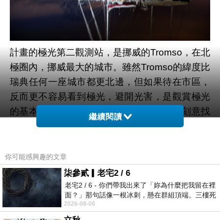
計畫的極光第二觀測站，是挪威的Tromso，在北
極圈內，挪威最大的城市。雖然Tromso的緯度比
瑞典任何一座城市都更北邊，但如果待在市區，
反而更不容易看到極光，避開光害，是觀賞極光
的基本條件之一。為了方便尋找極光，我刻意找
繼續閱讀
了一間距市中心約20~30分鐘路程的民宿，但在
抵達的當晚，民宿主人從車站接我回民宿的路途
中，再度澆了我一盆冷水：Cloudy Day，這再度
你可能感興趣的文章
意味著看到極光的機會並不高，甚或有可能是個
柒參貳▎老宅2 / 6
飄雪的夜晚。再重覆一次，看到星星，滿天的星
老宅2 / 6 - 你們帶我出來了「妳為什麼把我留在裡
面？」那句話像一根冰刺，懸在群組頂端。三樓死
空，是極光的標準之一。不過有時候，看極光要
2026-08-06
死盯著照片裡的人。那個人確實站在
的不只是耐心，更要一些運氣，很多很多的運