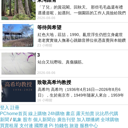
為什麼右承會知道？
東灣踏青
「了兒」的賞花閣。回秋天。 那些毛毛蟲還有禮
遇通道呢，如遇到。一個園區的工作人員撿給我們
「再強調一次，我並不討厭你。」雖然右承一再強調，但
2026-08-06
細賞。
冰冷的眼神還是讓筱蜜抱有一絲懷疑。
等待與希望
紅色大地，莊喆，1990。亂世浮生仍想立身處世
老老實實做人撫著心跳聽音辨位依憑直覺與本能鑽
筱蜜插入鑰匙，發現門沒鎖，她打開門，發現筱琦渾身濕
23 小時前
向裂隙的亮處探索另一個心聲另一個共鳴的
透躺在門口，筱蜜緊張的不停喊筱琦的名字，但筱琦都沒
3
有反應，反而引來還沒走遠的右承。
站台又玩嘢啦。真傷腦筋。
2026-08-06
「怎麼了？」
致敬高希均教授
高希均 高希均（1936年4月16日—2026年8月6
「不知道，一開門就看到筱琦躺在這。」筱蜜摸著筱琦的
日），生於南京市，1949年隨家人來台，1959年
16 小時前
赴美深造並取得經濟發展博士學位。曾任
額頭，「好燙，早上明明還好好的。」
登入
註冊
PChome首頁
線上購物
24h購物
書店
露天拍賣
比比昂代購
新聞
/
氣象
股市
個人新聞台
廣告刊登
加入聯播網
全球購物
「先送醫院。」說著右承已經打電話叫救護車了。
買賣租屋
支付連
國際連
Pi 拍錢包
旅遊
服務中心