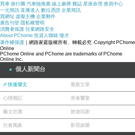
買車
旅行團
汽車險推薦
線上麻將
雜誌
星座命理
會員中心
不久後救護車來了，他們隨著救護車一起去醫院，病房
一元簡訊
直播達人
數位憑證
企業簡訊
買網址
虛擬主機
企業郵件
內，筱琦發著高燒吊點滴，意識模糊，病房外，筱蜜戴著
廣告刊登
隱私權聲明
耳機，表情冰冷地聽著什麼，右承買了瓶水遞給筱蜜。
消費者保護
兒童網路安全
About PChome
投資人聯絡
徵才
著作權保護
｜網路家庭版權所有、轉載必究
‧Copyright PChome
「在聽什麼？」
Online
PChome Online and PChome are trademarks of PChome
Online Inc.
「沒什麼。」筱蜜摘下耳機，「剛才謝謝你，幫大忙
個人新聞台
了。」
快速發文
最新文章
右承看著筱蜜，「你還好嗎？」
心情雜記
美食饗宴
「怎麼說？」
藝文欣賞
旅遊玩家
社會萬象
影視娛樂
「你看起來快哭了。」