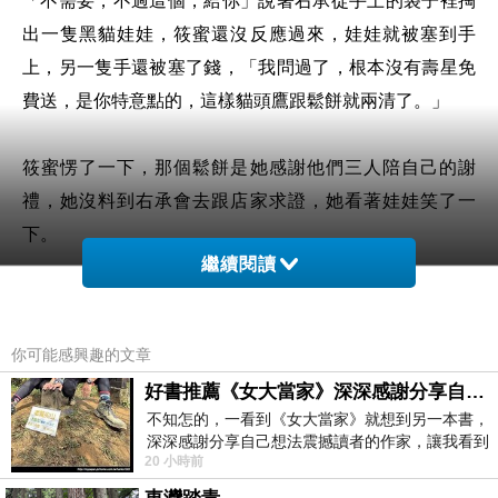
出一隻黑貓娃娃，筱蜜還沒反應過來，娃娃就被塞到手
上，另一隻手還被塞了錢，「我問過了，根本沒有壽星免
費送，是你特意點的，這樣貓頭鷹跟鬆餅就兩清了。」
筱蜜愣了一下，那個鬆餅是她感謝他們三人陪自己的謝
禮，她沒料到右承會去跟店家求證，她看著娃娃笑了一
下。
繼續閱讀
「還說不討厭我，生日送黑貓是不是不太吉利。」
你可能感興趣的文章
「明明是你喜歡這種不吉利的東西，你還嫌。」
好書推薦《女大當家》深深感謝分享自己想法震撼讀者的作家，讓我看到不同樣貌的家庭！
不知怎的，一看到《女大當家》就想到另一本書，
這下筱蜜徹底傻了，她確實喜歡貓，尤其是黑貓，可是她
深深感謝分享自己想法震撼讀者的作家，讓我看到
20 小時前
並沒有跟任何人說過，就連筱琦也只知道她喜歡貓而已，
不同樣貌的家庭！ 《女大