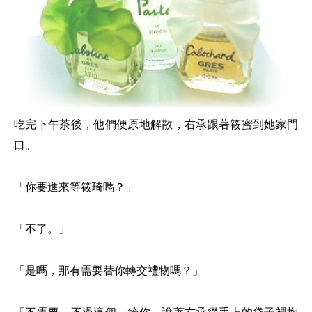
吃完下午茶後，他們便原地解散，右承跟著筱蜜到她家門
口。
「你要進來等筱琦嗎？」
「不了。」
「是嗎，那有需要替你轉交禮物嗎？」
「不需要，不過這個，給你」說著右承從手上的袋子裡掏