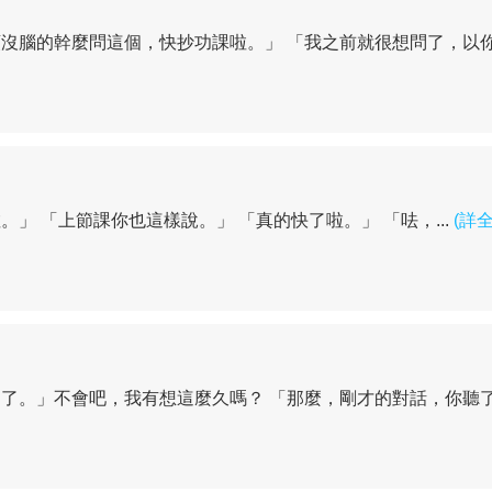
沒腦的幹麼問這個，快抄功課啦。」 「我之前就很想問了，以你.
」 「上節課你也這樣說。」 「真的快了啦。」 「呿，...
(詳全
了。」不會吧，我有想這麼久嗎？ 「那麼，剛才的對話，你聽了.