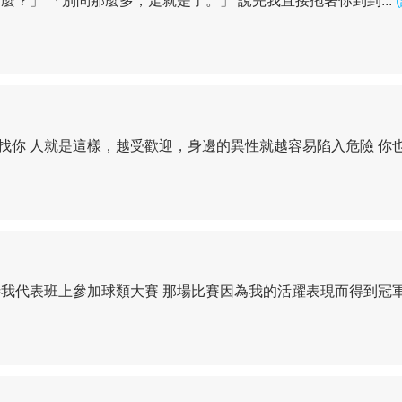
？」 「別問那麼多，走就是了。」 說完我直接拖著你到到...
你 人就是這樣，越受歡迎，身邊的異性就越容易陷入危險 你也.
我代表班上參加球類大賽 那場比賽因為我的活躍表現而得到冠軍.