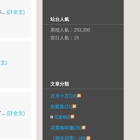
..
(詳全文)
站台人氣
累積人氣：
293,390
當日人氣：
19
文)
文章分類
古月小言(14)
短篇集(21)
..
(詳全文)
花葉物語
花葉咖啡廳(26)
《那年四季》(49)