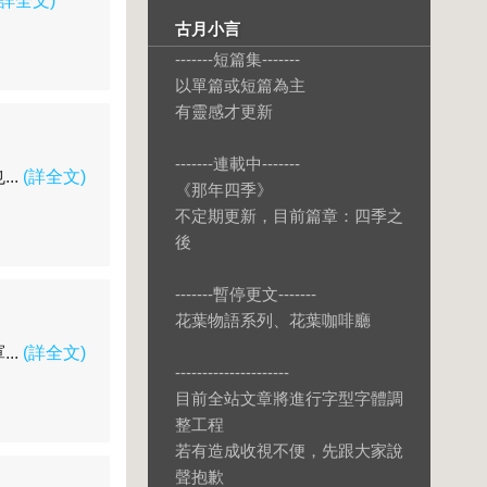
(詳全文)
古月小言
-------短篇集-------
以單篇或短篇為主
有靈感才更新
-------連載中-------
..
(詳全文)
《那年四季》
不定期更新，目前篇章：四季之
後
-------暫停更文-------
花葉物語系列、花葉咖啡廳
..
(詳全文)
---------------------
目前全站文章將進行字型字體調
整工程
若有造成收視不便，先跟大家說
聲抱歉