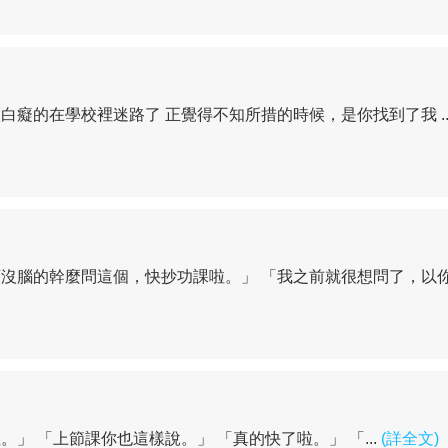
癡的在學校裡迷路了 正覺得不知所措的時候，是你找到了我 ..
沒腦的幹麼問這個，快抄功課啦。」 「我之前就很想問了，以你.
」 「上節課你也這樣說。」 「真的快了啦。」 「...
(詳全文)