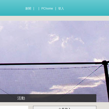
|
|
|
新聞
PChome
登入
活動