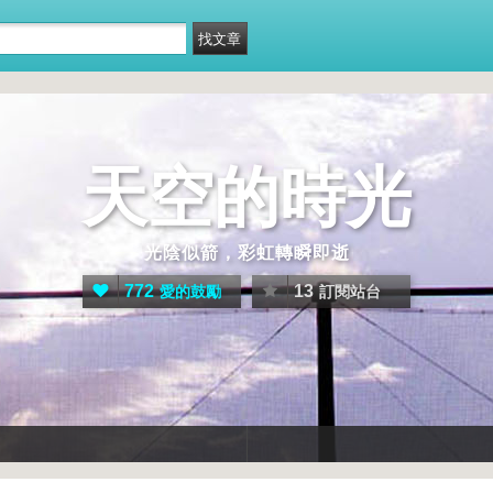
天空的時光
光陰似箭，彩虹轉瞬即逝
772
13
愛的鼓勵
訂閱站台