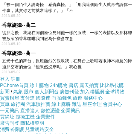
「被一個陌生人說奇怪，感覺真怪。」「那我這個陌生人就再告訴你一
件事，其實你之前就常這樣了。」「不...
2013-05-20
香草旋律--曲二
從那之後，我總在同個座位見到他一樣的服裝，一樣的表情以及那杯總
被放涼的香草咖啡我到底為什麼會在意...
2013-05-10
香草旋律--曲一
五光十色的舞台，反應熱烈的觀眾我，在舞台上歌唱著眼神不經意的掃
過那空著的坐位『他果然沒來呢。』我心裡...
2013-05-02
登入
註冊
PChome首頁
線上購物
24h購物
書店
露天拍賣
比比昂代購
新聞
/
氣象
股市
個人新聞台
廣告刊登
加入聯播網
全球購物
買賣租屋
支付連
國際連
Pi 拍錢包
旅遊
服務中心
買車
旅行團
汽車險推薦
線上麻將
雜誌
星座命理
會員中心
一元簡訊
直播達人
數位憑證
企業簡訊
買網址
虛擬主機
企業郵件
廣告刊登
隱私權聲明
消費者保護
兒童網路安全