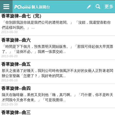
天空的時光
訂閱
我的
香草旋律--曲七（完）
「你別跟我說你就是我們公司的透明老闆。」 「沒錯，我還蠻喜歡你
們這樣叫我的。」 ...
2013-06-30
香草旋律--曲六
「時間是下下個月，預售票明天開始販售。」「那我可得起個大早買票
了。」「這倒不必。」我將一張票交給...
2013-06-20
香草旋律--曲五
那天之後過了好幾天，我到公司時有個風評不太好的女藝人正對著老闆
辦公室發飆「怎麼了？」我好奇的問其...
2013-06-10
香草旋律--曲四
隔天在咖啡廳，果然又見到他「嗨，真巧啊。」「巧什麼，你不是昨天
才問我今天會不會來。」「可是我覺得...
2013-05-30
香草旋律--曲三