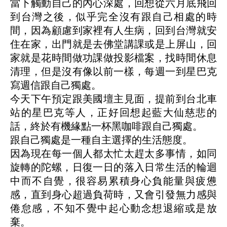
當下觸動自己的內心深處，回想從六月底飛回
到台灣之後，似乎完全沒有跟自己相處的時
間，因為顧慮到家裡有人生病，回到台灣就安
住在家，出門就是去佛堂講課或是上屏山，回
家就是花時間做功課做投影檔案，找時間休息
清理，但是沒有像以前一樣，每週一到星巴克
寫週信跟自己獨處。
今天下午預定跟美國壇主見面，提前到台北車
站的星巴克等人，正好回想起藍大仙慈悲的
話，終於有機緣點一杯黑咖啡跟自己獨處。
跟自己獨處是一種自主選擇的生活態度。
因為現在每一個人都太忙太趕太多事情，如同
旋轉的陀螺，日復一日的落入日常生活的輪迴
中而不自覺，很容易累積身心負能量與疲憊
感，直到身心超過負荷時，又會引發無力感與
倦怠感，不知不覺中起心動念想退縮或是放
棄。