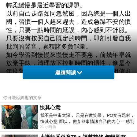
輕柔緩慢是最近學習的課題。
以前自己走路如同急驚風，因為總是一個人出
國，習慣一個人趕來趕去，造成急躁不安的慣
性，只要一點時間的延誤，內心感到不舒服。
只要沒有按照自己既定的時間，即刻引發自我
批判的聲音，累積諸多負能量。
如今學習到慢慢來慢慢走不要急，前幾年早就
放棄手錶，清理放下控制時間的慣性，像是今
年度營隊的流程延誤時，自己還是選擇相信班
繼續閱讀
導的掌控時間，相信上天有最美好的安排。
前天出門走路去銀行辦事，還要去採購生活用
品，刻意的提醒自己慢慢走不要急，走了一圈
你可能感興趣的文章
回到家裡已經一個多小時，表面上花費很多時
快其心意
間，但是完全沒有疲憊感，因為輕柔緩慢的行
我不是中毒太深， 只是在做笑果， PO文有題材，
走，消耗的能量非常有限。
快其心意 而以， 做某些事情讓自己的內心--- 感到
21 小時前
愉快。
韓大仙慈悲：「只要有信心就看到曙光。」