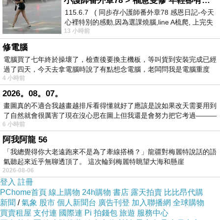
這一句話帶給自己很強大的正能量。
小護師番外章78 > 福慧雙修 年輕卻有個老靈魂 ㄑ金剛經〉podcast
因為從疫情結束之後，表面上好像凡事恢復正
115.6.7 ( 同步存小護師番外章78 感恩日記-今天
心裡特別的感動,因為選課燒腦,line A梳爬, 上完失
常，事實上收到諸多的考試卷，尤其是今年已
13 小時前
智課的她,特來傾
經嚴重生病兩次，六月底拉肚子超過十天，這
修電腦
個月感冒超過三星期，一咳嗽就無法睡覺更無
電腦買了七年終於操壞了，檢查後要換主機板，等叫貨到安裝完成已經
法講話。
過了四天，今天去拿電腦時說了有點想念電腦，老闆問我是電腦重度
4 小時前
事實上生病就是強迫關機，讓自己身體好好休
息，最大的挑戰在於八月份連續三週的營隊，
2026。08。07。
基本上身心都處於緊繃的狀態，根本沒有時間
畫圖真的不適合我越畫越排斥看得懂就好了應該是說如果改天需要用到
了自然就會很厲害了現在沒心思在圖上但我還是會努力把它考過———
放鬆好好地休息，所以這次生病再次獲得寶貴
6 小時前
的經驗智慧，學習如何調適好身心平衡，最關
阿我阿龍 56
鍵的是誠心抱守初發心的信念，只要相信上天
「我總覺得你大老遠跑來不是為了牽線搭橋？」龍疆對梅麗特說話的語
的叩首祈求，即使上台前沒有聲音，上台之後
氣聽起來近乎無聊透頂了。 這次輪到梅麗特眺望大海和懸崖
2026-08-06
必然會有聲音完成課程的講述。
登入
註冊
畢班前太子爺師兄慈悲臨壇發糖果花生，有兩
PChome首頁
線上購物
24h購物
書店
露天拍賣
比比昂代購
句話讓自己印象非常深刻＝「效法前人的精
新聞
/
氣象
股市
個人新聞台
廣告刊登
加入聯播網
全球購物
神，生命的轉化要靠自己。」
買賣租屋
支付連
國際連
Pi 拍錢包
旅遊
服務中心