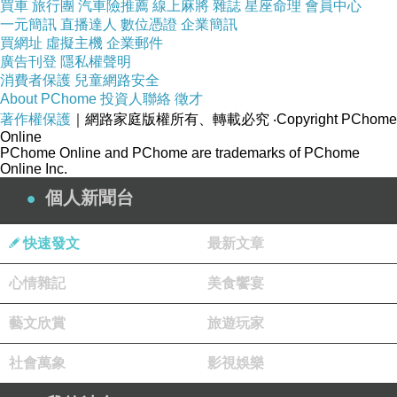
買車
旅行團
汽車險推薦
線上麻將
雜誌
星座命理
會員中心
效法前人的精神就是以佛為師。
一元簡訊
直播達人
數位憑證
企業簡訊
「生命的轉化要靠自己」就是自性自度，依靠
買網址
虛擬主機
企業郵件
自性佛的正能量，轉化身心負能量，化解「宿
廣告刊登
隱私權聲明
消費者保護
命的遺憾與不圓滿」。
兒童網路安全
About PChome
投資人聯絡
徵才
因為「一念之轉」很關鍵，當我們用我執我見
著作權保護
｜網路家庭版權所有、轉載必究
‧Copyright PChome
看到不圓滿是必然，因為我們太習慣用「完美
Online
主義與應該主義」去要求他人，事實上沒有人
PChome Online and PChome are trademarks of PChome
Online Inc.
是完美無缺，任何人在沒有明心見性之前都是
個人新聞台
有缺憾。
相對的，當我們「從心選擇」，善用「感恩心
快速發文
最新文章
與反省心」，感謝上天的慈悲撥轉，感謝善知
識的提醒與關照，感謝貴人的相助，感謝身旁
心情雜記
美食饗宴
夥伴的鼓勵支持，一念感恩就能充滿正能量，
感受到諸多的助力與助緣，我們並不是孤軍奮
藝文欣賞
旅遊玩家
戰，而是體驗到「天人合一」的殊勝與法喜充
社會萬象
影視娛樂
滿。
每當自己感到無助與無力，每當自己感到失望