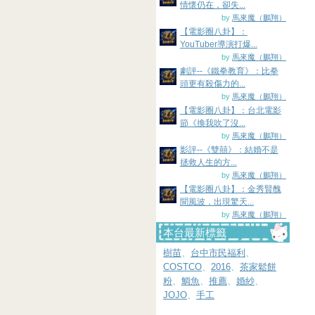
情懷仍在，卻失...
by
馬來魔（鵬翔）
【電影圈八卦】：
YouTuber導演打爆...
by
馬來魔（鵬翔）
劇評--《鐵拳教育》：比拳
頭更有殺傷力的...
by
馬來魔（鵬翔）
【電影圈八卦】：台北電影
節《換我吹了沒...
by
馬來魔（鵬翔）
影評--《雙囍》：結婚不是
拯救人生的方...
by
馬來魔（鵬翔）
【電影圈八卦】：金秀賢醜
聞風波，出現驚天...
by
馬來魔（鵬翔）
本台最新標籤
樹苗
、
台中市民福利
、
COSTCO
、
2016
、
茶家鬆餅
粉
、
鯛魚
、
推薦
、
婚紗
、
JOJO
、
手工