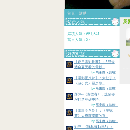
首頁
活動
站台人氣
我
累積人氣：
651,541
當日人氣：
37
好友動態
發
【夏日電影推薦】：5部最
適合夏天看的電影...
by
馬來魔（鵬翔）
【電影圈八卦】：太扯了！
《超少女》票房慘...
by
馬來魔（鵬翔）
影評--《奧德賽》：諾蘭導
演打造英雄史詩...
by
馬來魔（鵬翔）
【電影圈八卦】：《奧德
賽》大導演諾蘭的選...
by
馬來魔（鵬翔）
影評--《玩具總動員5》：