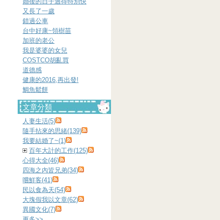
婚後的日子過得特別快
又長了一歲
錯過公車
台中好康~領樹苗
加班的老公
我是婆婆的女兒
COSTCO胡亂買
道德感
健康的2016,再出發!
鯛魚鬆餅
文章分類
人妻生活(5)
隨手拈來的思緒(139)
我要結婚了~(1)
百年大計的工作(125)
心得大全(46)
四海之內皆兄弟(34)
嚐鮮客(41)
民以食為天(54)
大塊假我以文章(62)
異國文化(7)
更多
>>