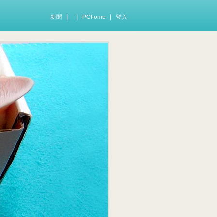
|
|
|
新聞
PChome
登入