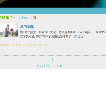
要結婚了~
文章數：1
邁向婚姻
從6月忙論文→接著7/12文定→然後趕著畢業→8/29迎娶→一直到9/2
宴客我終於只剩下周末的集團結婚活動了...
(詳全文)
表時間：2014-09-24 19:36:41 | 回應：3
1
.
第 1 / 1 頁 ， 共 1 筆