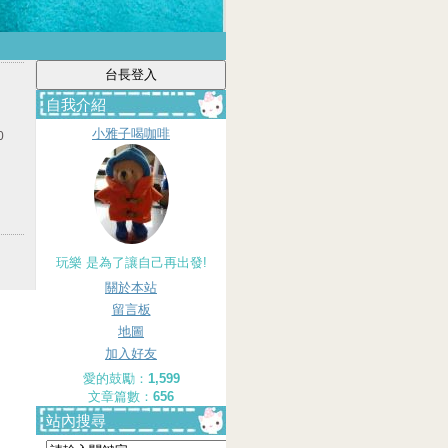
自我介紹
小雅子喝咖啡
0
玩樂 是為了讓自己再出發!
關於本站
留言板
地圖
加入好友
愛的鼓勵：
1,599
文章篇數：
656
站內搜尋