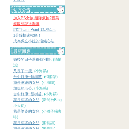
站方公告
加入PS女孩 組隊瘋搶2百萬
超取登記送咖啡
綁定Hami Point 1點抵1元
1分鐘快速揪痛！
成為獨立小姐的滾錢心法
最新回應
婚後的日子過得特別快
, (悄悄
話)
又長了一歲
, (小海鷗)
台中好康~領樹苗
, (悄悄話)
我是婆婆的女兒
, (小海鷗)
加班的老公
, (小海鷗)
台中好康~領樹苗
, (小海鷗)
我是婆婆的女兒
, (新聞台Blog
小天使)
我是婆婆的女兒
, (小雅子喝咖
啡)
我是婆婆的女兒
, (悄悄話)
我是婆婆的女兒
, (悄悄話)