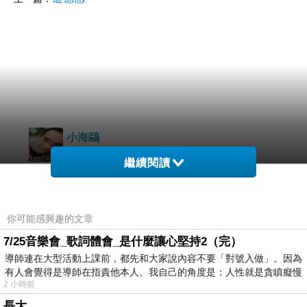
小海鷗
2016-10-07 06:08:24
繼續閱讀
哇！你真的好久沒寫文章了，祝你生日快樂
你可能感興趣的文章
7/25音樂會_歌詞體會_是什麼讓心堅持2（完）
導師連在大型活動上課前，都先和大家說內容不要「對號入做」。因為
有人會覺得是導師在指責他本人。我自己的角度是：人性就是貪瞋癡慢
2 小時前
長大