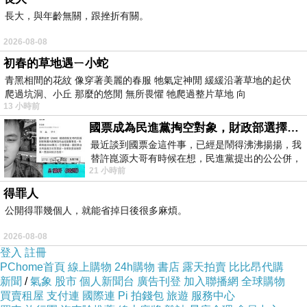
長大，與年齡無關，跟挫折有關。
2026-08-08
初春的草地遇ㄧ小蛇
青黑相間的花紋 像穿著美麗的春服 牠氣定神閒 緩緩沿著草地的起伏
爬過坑洞、小丘 那麼的悠閒 無所畏懼 牠爬過整片草地 向
13 小時前
國票成為民進黨掏空對象，財政部選擇性失憶
最近談到國票金這件事，已經是鬧得沸沸揚揚，我
替許崑源大哥有時候在想，民進黨提出的公公併，
21 小時前
其實就是想要國庫通黨庫，鬧出最大的醜
得罪人
公開得罪幾個人，就能省掉日後很多麻煩。
2026-08-08
登入
註冊
PChome首頁
線上購物
24h購物
書店
露天拍賣
比比昂代購
新聞
/
氣象
股市
個人新聞台
廣告刊登
加入聯播網
全球購物
買賣租屋
支付連
國際連
Pi 拍錢包
旅遊
服務中心