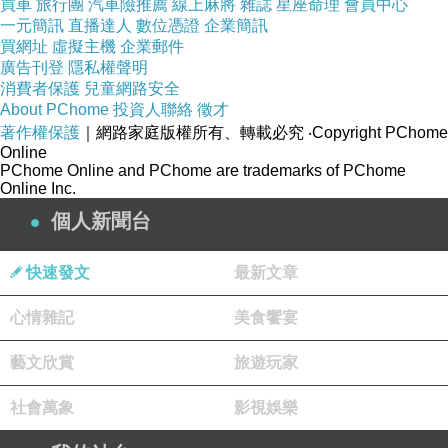
買車
旅行團
汽車險推薦
線上麻將
雜誌
星座命理
會員中心
一元簡訊
直播達人
數位憑證
企業簡訊
買網址
虛擬主機
企業郵件
廣告刊登
隱私權聲明
消費者保護
兒童網路安全
About PChome
投資人聯絡
徵才
著作權保護
｜網路家庭版權所有、轉載必究
‧Copyright PChome
Online
PChome Online and PChome are trademarks of PChome
Online Inc.
個人新聞台
快速發文
最新文章
心情雜記
美食饗宴
藝文欣賞
旅遊玩家
社會萬象
影視娛樂