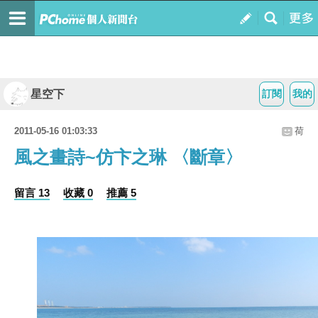
星空下
訂閱
我的
2011-05-16 01:03:33
荷
風之畫詩~仿卞之琳 〈斷章〉
留言 13
收藏 0
推薦 5