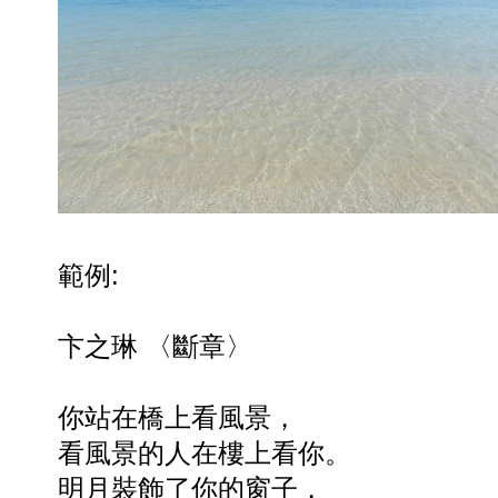
範例:
卞之琳
〈斷章〉
你站在橋上看風景，
看風景的人在樓上看你。
明月裝飾了你的窗子，