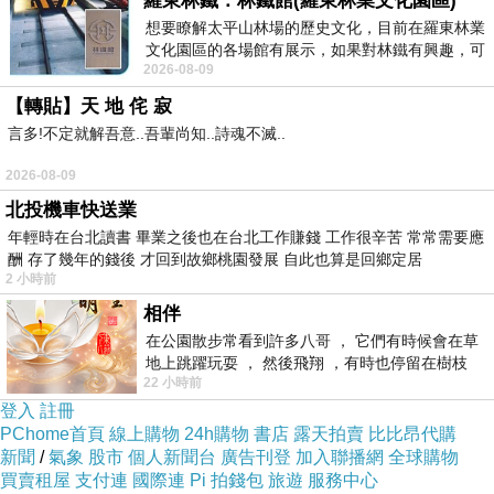
羅東林鐵：林鐵館(羅東林業文化園區)
想要瞭解太平山林場的歷史文化，目前在羅東林業
文化園區的各場館有展示，如果對林鐵有興趣，可
你點亮了別人的光。
2026-08-09
以到林鐵館。 這裡展示從山下
【轉貼】天 地 侘 寂
言多!不定就解吾意..吾輩尚知..詩魂不滅..
2026-08-09
北投機車快送業
年輕時在台北讀書 畢業之後也在台北工作賺錢 工作很辛苦 常常需要應
酬 存了幾年的錢後 才回到故鄉桃園發展 自此也算是回鄉定居
2 小時前
相伴
在公園散步常看到許多八哥 ， 它們有時候會在草
地上跳躍玩耍 ， 然後飛翔 ，有時也停留在樹枝
22 小時前
上，它們身軀是咖啡色的，鳥喙是黃色
登入
註冊
PChome首頁
線上購物
24h購物
書店
露天拍賣
比比昂代購
新聞
/
氣象
股市
個人新聞台
廣告刊登
加入聯播網
全球購物
買賣租屋
支付連
國際連
Pi 拍錢包
旅遊
服務中心