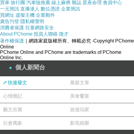
買車
旅行團
汽車險推薦
線上麻將
雜誌
星座命理
會員中心
一元簡訊
直播達人
數位憑證
企業簡訊
買網址
虛擬主機
企業郵件
廣告刊登
隱私權聲明
消費者保護
兒童網路安全
About PChome
投資人聯絡
徵才
著作權保護
｜網路家庭版權所有、轉載必究
‧Copyright PChome
Online
PChome Online and PChome are trademarks of PChome
Online Inc.
個人新聞台
.........................................
快速發文
最新文章
心情雜記
美食饗宴
藝文欣賞
旅遊玩家
Music :「月牙灣」By: FIR飛兒樂團
社會萬象
影視娛樂