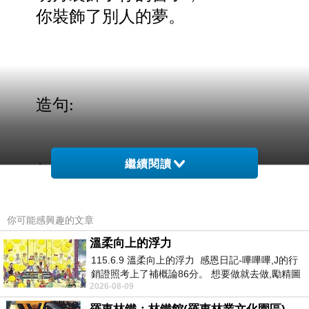
你裝飾了別人的夢。
造句:
繼續閱讀
無聊人
〈 隨順〉
你躺在海上夢往昔，
你可能感興趣的文章
溫柔向上的浮力
夢往昔的人在雲上夢你。
115.6.9 溫柔向上的浮力 感恩日記-嗶嗶嗶,J的行
銷證照考上了補概論86分。 想要做就去做,勵精圖
2026-08-09
治大成功,也是表法,堅持和努力
菩提點亮了你的未來，