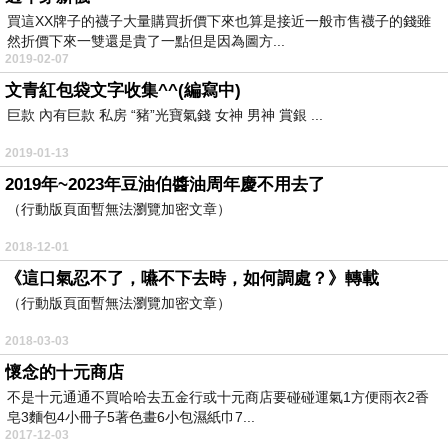
買這XX牌子的襪子大量購買折價下來也算是接近一般市售襪子的錢雖
然折價下來一雙還是貴了一點但是因為圖方...
2019-02-07
文青紅包袋文字收集^^(編寫中)
巨款 內有巨款 私房 “豬”光寶氣錢 女神 男神 賞銀 ...
2019-01-13
2019年~2023年豆油伯醬油周年慶不用去了
（行動版頁面暫無法瀏覽加密文章）
2018-12-01
《這口氣忍不了，嚥不下去時，如何調處？》轉載
（行動版頁面暫無法瀏覽加密文章）
2018-03-03
懷念的十元商店
不是十元通通不買哈哈去五金行或十元商店要碰碰運氣1方便雨衣2香
皂3麵包4小冊子5著色畫6小包濕紙巾7...
2017-12-03