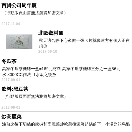
百貨公司周年慶
（行動版頁面暫無法瀏覽加密文章）
2017-11-04
北歐鄉村風
秋天適合靜下心來做一張卡片就像遠方有個人正在
想你
2017-09-10
冬瓜茶
高家冬瓜茶糖磚一盒=169元材料:高家冬瓜茶糖磚三分之一盒56元
水:8000CC作法: 1水滾之後放...
2017-09-01
飲料:黑豆茶
（行動版頁面暫無法瀏覽加密文章）
2017-09-01
炒高麗菜
油熱之後下切絲的辣椒和高麗菜炒軟菜後灑鹽起鍋前下一小湯匙的烏醋