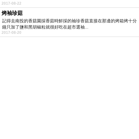
2017-08-22
烤袖珍菇
記得去南投的香菇園採香菇時鮮採的袖珍香菇直接在那邊的烤箱烤十分
鐘只加了鹽和黑胡椒粒就很好吃在超市選袖...
2017-08-20
登入
註冊
PChome首頁
線上購物
24h購物
書店
露天拍賣
比比昂代購
新聞
/
氣象
股市
個人新聞台
廣告刊登
加入聯播網
全球購物
買賣租屋
支付連
國際連
Pi 拍錢包
旅遊
服務中心
買車
旅行團
汽車險推薦
線上麻將
雜誌
星座命理
會員中心
一元簡訊
直播達人
數位憑證
企業簡訊
買網址
虛擬主機
企業郵件
廣告刊登
隱私權聲明
消費者保護
兒童網路安全
About PChome
投資人聯絡
徵才
著作權保護
｜網路家庭版權所有、轉載必究
‧Copyright PChome
Online
PChome Online and PChome are trademarks of PChome
Online Inc.
個人新聞台