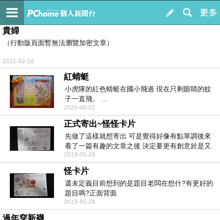
星空下
訂閱
我的
貴婦
（行動版頁面暫無法瀏覽加密文章）
2021-02-18
紅蜻蜓
小虎隊的紅色蜻蜓在國小飛過 現在只剩眼睛的蚊
子一直飛。 ...
2020-08-02
正式寄出~怪怪卡片
先做了這樣就想寄出 可是覺得好像有點單調後來
看了一篇有趣的文章之後 決定要更有創意於是又
2019-05-29
多放了一...
怪卡片
還未定義目前想到的是題目老闆在想什?有更好的
題目嗎?正面背面
2019-05-28
過年穿新襪