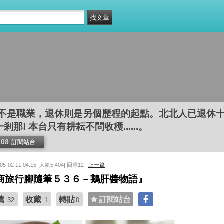
但不是職業，退休則是另個歷程的起點。北北人已退休
那! 本台只有耕耘不問收穫......。
708
訂閱站台
-05-02 11:04:15| 人氣5,404| 回應12 |
上一篇
商旅行腳隨筆５３６－鵝肝醬物語』
薦
收藏
轉貼
訂閱站台
32
1
0