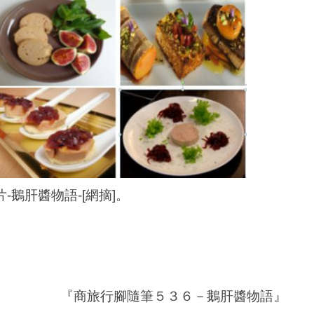
片-鵝肝醬物語-[網摘]。
商旅行腳隨筆５３６－鵝肝醬物語』