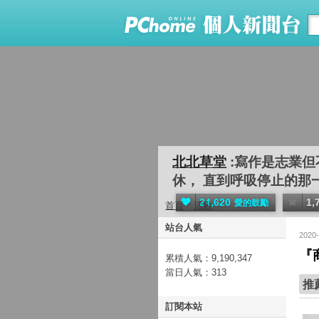
北北草堂
:寫作是志業
休， 直到呼吸停止的那一剎
24,620
1,
愛的鼓勵
首頁
活動
站台人氣
2020
『
累積人氣：
9,190,347
當日人氣：
313
推
訂閱本站