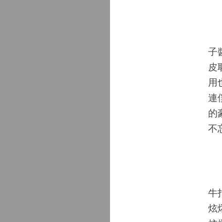
法
子
皮
用
連
的
不
皮
牛
炫