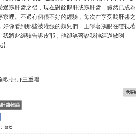
受過鵝肝醬之後，現在對餘鵝肝或鵝肝醬，儼然已成為
專家哩。不過有個很不好的經驗，每次在享受鵝肝醬之
，好像看到那些被灌餵的鵝兒們，正睜著鵝眼在瞪視著
。我將此經驗告訴皮耶，他卻笑著說我神經過敏咧。
完】
倫歌-原野三重唱
我要
鵝肝醬物語
：
慕松