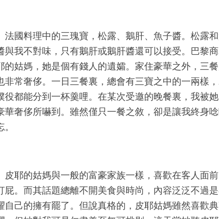
國料理中的三瑰寶，松露、鵝肝、魚子醬。松露和
醬與我不對味，只有鵝肝或鵝肝醬還可以接受。巴黎商
耶的姑媽，她是個有錢人的遺孀。家住豪華之外，三餐
也非常奢侈。一日三餐裏，總會有三寶之中的一兩樣，
僕役都能分到一杯羹哩。在某次受邀的晚餐裏，我被她
豪華奢侈所嚇到。雖然僅只一餐之敘，卻是讓我終身唸
忘。
耶的姑媽與一般的富豪家族一樣，喜歡在客人面前
打屁。而其話題總離不開美食與時尚，內容泛泛不過是
燿自己的擁有罷了。但說真格的，皮耶姑媽雖然喜歡典