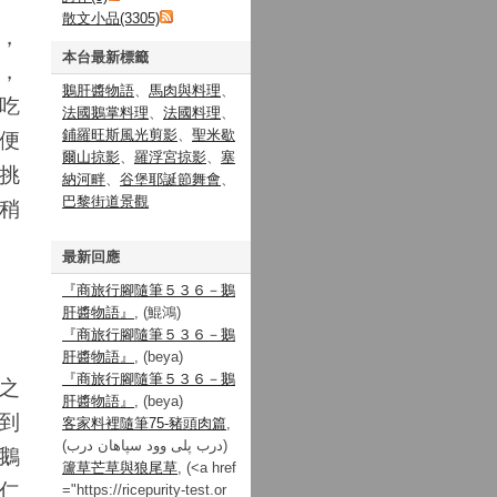
散文小品(3305)
，
本台最新標籤
，
鵝肝醬物語
、
馬肉與料理
、
吃
法國鵝掌料理
、
法國料理
、
便
鋪羅旺斯風光剪影
、
聖米歇
爾山掠影
、
羅浮宮掠影
、
塞
挑
納河畔
、
谷堡耶誕節舞會
、
巴黎街道景觀
稍
最新回應
『商旅行腳隨筆５３６－鵝
肝醬物語』
, (鯤鴻)
『商旅行腳隨筆５３６－鵝
肝醬物語』
, (beya)
『商旅行腳隨筆５３６－鵝
之
肝醬物語』
, (beya)
到
客家料裡隨筆75-豬頭肉篇
,
(درب پلی وود سپاهان درب)
鵝
籚草芒草與狼尾草
, (<a href
仁
="https://ricepurity-test.or