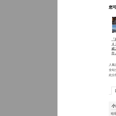
您
『
４
威
市
人氣(5
全站
此分
小
哈