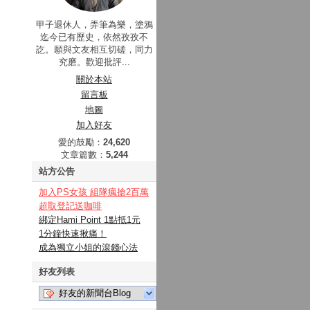
甲子退休人，弄筆為樂，塗鴉
迄今已有歷史，依然孜孜不
訖。願與文友相互切磋，同力
究磨。歡迎批評...
關於本站
留言板
地圖
加入好友
愛的鼓勵：
24,620
文章篇數：
5,244
站方公告
加入PS女孩 組隊瘋搶2百萬
超取登記送咖啡
綁定Hami Point 1點抵1元
1分鐘快速揪痛！
成為獨立小姐的滾錢心法
好友列表
好友的新聞台Blog