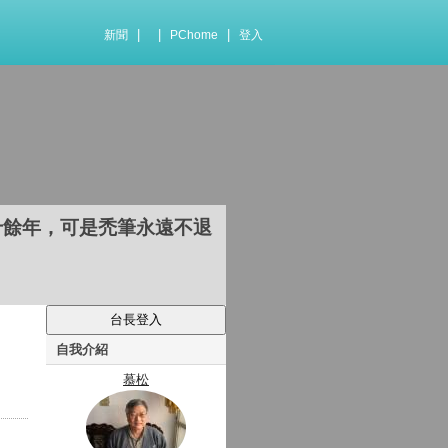
|
|
|
新聞
PChome
登入
十餘年，可是禿筆永遠不退
自我介紹
慕松