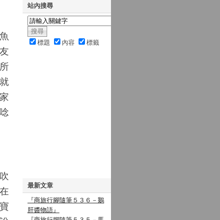
站內搜尋
魚
標題
內容
標籤
友
所
就
家
唸
吹
最新文章
在
『商旅行腳隨筆５３６－鵝
寶
肝醬物語』
『商旅行腳隨筆５３５－馬