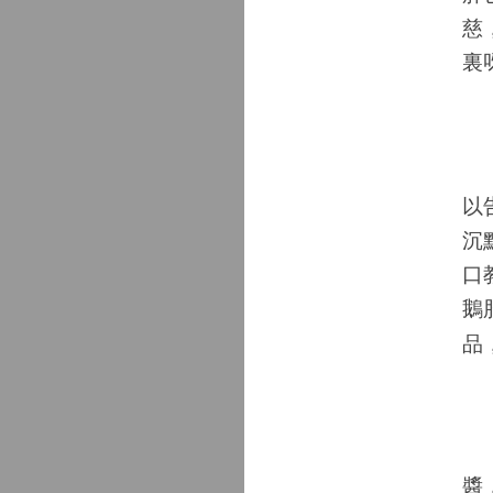
慈
裏
大
以
沉
口
鵝
品
透
醬