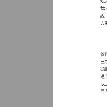
炫
我
說
與
皮
管
已
鵝
透
成
同