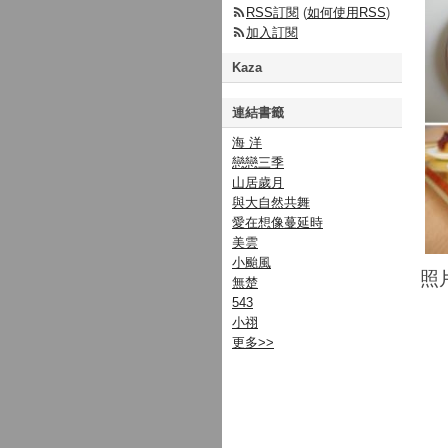
RSS訂閱
(
如何使用RSS
)
加入訂閱
Kaza
連結書籤
海 洋
戀戀三季
山居歲月
與大自然共舞
愛在想像蔓延時
美雲
小颱風
照
無楚
543
小祤
更多
>>
『