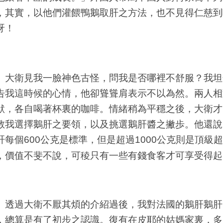
，其實，以他們灌餵鴨鵝取肝之方法，也不見得仁慈到
呀！
衛見我一臉神色古怪，問我是否哪裡不舒服？我坦
告我這時候的心情，他卻聳聳肩表示不以為然。兩人相
默，各自喝著杯裏的咖啡。情緒稍為平穩之後，大衛才
教我選擇鵝肝之要領，以及挑選鵝肝醬之撇歩。他還說
肝每個
公克是標準，但是超過
公克則是頂級超
600
1000
，價值不斐不說，可稜只有一些有錢食客才可享受得起
過大衛不厭其煩的介紹過後，我對法國的鵝肝鵝肝
，總算是有了初步之認識。復有在皮耶的姑媽家裏，多