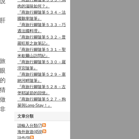
說
肉的滋味如何？』
『商旅行腳隨筆５３４－法
國鵝掌隨筆』
肝
『商旅行腳隨筆５３３－巧
遇法國料理』
『商旅行腳隨筆５３２－普
羅旺斯之旅筆記』
『商旅行腳隨筆５３１－聖
米歇爾山訪問紀』
旅
『商旅行腳隨筆５３０－羅
浮宮隨筆』
眼
『商旅行腳隨筆５２９－塞
的
納河畔隨筆』
『商旅行腳隨筆５２８－古
猜
堡耶誕節的回憶』
做
『商旅行腳隨筆５２７－狗
屎與Long-Stay！』
非
文章分類
請輸入分類(7)
海外旅遊(459)
詩作(9)