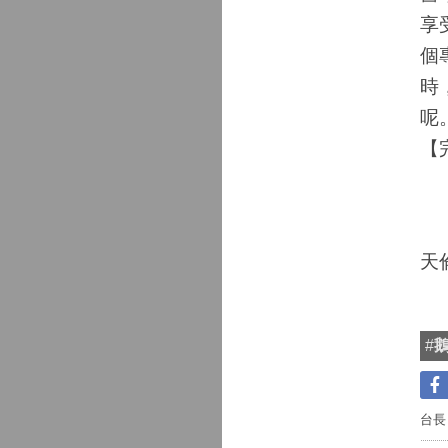
享
個
時
呢
【
天
#
台長