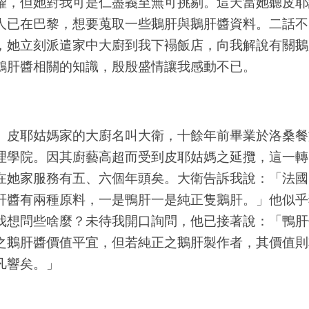
燿，但她對我可是仁盡義至無可挑剔。這天當她聽皮耶
人已在巴黎，想要蒐取一些鵝肝與鵝肝醬資料。二話不
，她立刻派遣家中大廚到我下褟飯店，向我解說有關鵝
鵝肝醬相關的知識，殷殷盛情讓我感動不已。
耶姑媽家的大廚名叫大衛，十餘年前畢業於洛桑餐
理學院。因其廚藝高超而受到皮耶姑媽之延攬，這一轉
在她家服務有五、六個年頭矣。大衛告訴我說：「法國
肝醬有兩種原料，一是鴨肝一是純正隻鵝肝。」他似乎
我想問些啥麼？未待我開口詢問，他已接著說：「鴨肝
之鵝肝醬價值平宜，但若純正之鵝肝製作者，其價值則
凡響矣。」