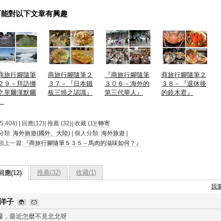
可能對以下文章有興趣
商旅行腳隨筆
商旅行腳隨筆２
『商旅行腳隨筆
商旅行腳隨筆２
２９－拜訪挪
３７－『日本鐵
３０６－海外的
３８－『退休後
之里爾漢默爾
板三燒之認識』
第三代華人』
的鈴木君』
』
,404) | 回應(12)| 推薦 (
32
)| 收藏 (
1
)|
轉寄
分類:
海外旅遊(國外、大陸)
| 個人分類:
海外旅遊
|
類上一篇:
『商旅行腳隨筆５３５－馬肉的滋味如何？』
推薦(
32
)
收藏(
1
)
回應(12)
我
洋子
囉，最近怎麼不見北北呀