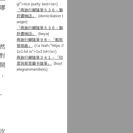
g/">rice purity test</a>)
哪
『商旅行腳隨筆５３６－鵝
肝醬物語』
, (domiciliation t
anger)
『商旅行腳隨筆５３６－鵝
肝醬物語』
, (beya)
商旅行腳隨筆９８－『船歌
然
發燒曲』
, (<a href="https://
1v1-lol.io">1v1 lol</a>)
對
商旅行腳隨筆２４１－『印
開
度與斯里蘭卡隨筆』
, (buyt
elegrammembers)
，
。
次