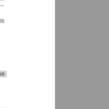
一
我
檢舉