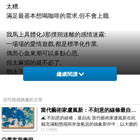
太糟.
滿足最基本想喝咖啡的需求,但不會上癮.
我馬上具體化J那撲朔迷離的感情迷霧:
一場場的愛情遊戲,都是標準化作業,
偶而心血來潮可以多點心思,
但太麻煩的就不必了,
弱水三千,何必只取一瓢飲.
繼續閱讀
只要夠多的樹木,總是可以取到想要的材料.
那辦公室裏那個缺戀愛就跟沙漠缺水的爛情業務
你可能感興趣的文章
呢?
當代藝術家盧嵐新：不刻意的線條最自由，讓色彩流動、筆觸自己說話
🌊 不刻意的線條，最自由 當代藝術家盧嵐新在此
“那當然是三合一即溶啦!!”
幅充滿動態感與奔放氣息的抽象新作中，以大膽的
J和我不約而同地大笑說出口
17 小時前
藍色顏料在白色畫布上揮灑、壓印與流淌
“不必磨豆、煮沸連調味都省了,三分鐘解決”