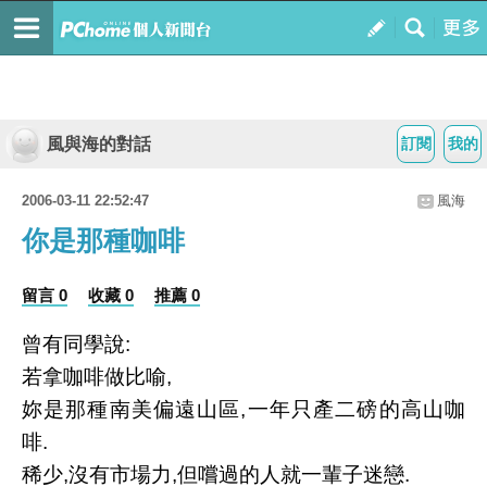
風與海的對話
訂閱
我的
2006-03-11 22:52:47
風海
你是那種咖啡
留言 0
收藏 0
推薦 0
曾有同學說:
若拿咖啡做比喻,
妳是那種南美偏遠山區,一年只產二磅的高山咖
啡.
稀少,沒有市場力,但嚐過的人就一輩子迷戀.