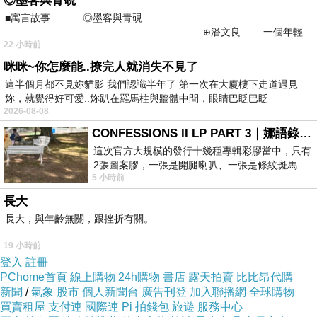
◎墨客與青硯
“一打比別人一杯還便宜”
■寓言故事 ◎墨客與青硯
⊕潘文良 一個年輕
“喝時一口而盡,喝不完也不可惜”
22 小時前
的墨客，在京城的古玩肆裡
“對咖啡因中毒的人來說,是最好解渴的東西,不過
咪咪~你怎麼能..撩完人就消失不見了
要當成一輩子的喜好,總覺得太隨便了一點”
這半個月都不見妳貓影 我們認識半年了 第一次在大廈樓下走道遇見
妳，就覺得好可愛..妳趴在羅馬柱與牆體中間，眼睛巴眨巴眨
J和我,你一言我一語地在背後道人不是,真是快事
2026-08-08
一件.
CONFESSIONS II LP PART 3｜娜語錄II LP PART 3
這次官方大規模的發行十幾種專輯彩膠當中，只有
那我那個到全世界都廣受歡迎的阿咩學妹,
2張圖案膠，一張是開腿喇叭、一張是條紋斑馬
5 小時前
版；目前官網上只剩澳洲商店AU STORE
應該算是Starbucks吧!!
長大
窈窕的身材,可掏的笑容,平易近人的態度,
長大，與年齡無關，跟挫折有關。
難怪世界各地都有瘋狂追求者.
19 小時前
(請參考<羅馬假期台灣版—有情好女人系列>
登入
註冊
http://mypaper.pchome.com.tw/news/vickihung/
PChome首頁
線上購物
24h購物
書店
露天拍賣
比比昂代購
3/3729735/20030826223743/
)
新聞
/
氣象
股市
個人新聞台
廣告刊登
加入聯播網
全球購物
買賣租屋
支付連
國際連
Pi 拍錢包
旅遊
服務中心