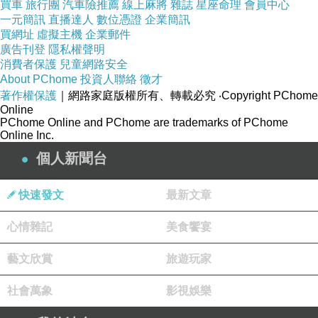
買車
旅行團
汽車險推薦
線上麻將
雜誌
星座命理
會員中心
你又是那種咖啡呢?
一元簡訊
直播達人
數位憑證
企業簡訊
買網址
虛擬主機
企業郵件
廣告刊登
隱私權聲明
消費者保護
兒童網路安全
About PChome
投資人聯絡
徵才
著作權保護
｜網路家庭版權所有、轉載必究
‧Copyright PChome
幸福是愛的副產品
上一篇：
Online
PChome Online and PChome are trademarks of PChome
示弱
下一篇：
Online Inc.
個人新聞台
快速發文
最新文章
心情雜記
美食饗宴
藝文欣賞
旅遊玩家
社會萬象
影視娛樂