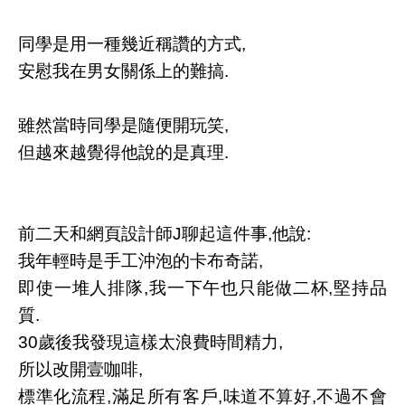
同學是用一種幾近稱讚的方式,
安慰我在男女關係上的難搞.
雖然當時同學是隨便開玩笑,
但越來越覺得他說的是真理.
前二天和網頁設計師J聊起這件事,他說:
我年輕時是手工沖泡的卡布奇諾,
即使一堆人排隊,我一下午也只能做二杯,堅持品
質.
30歲後我發現這樣太浪費時間精力,
所以改開壹咖啡,
標準化流程,滿足所有客戶,味道不算好,不過不會