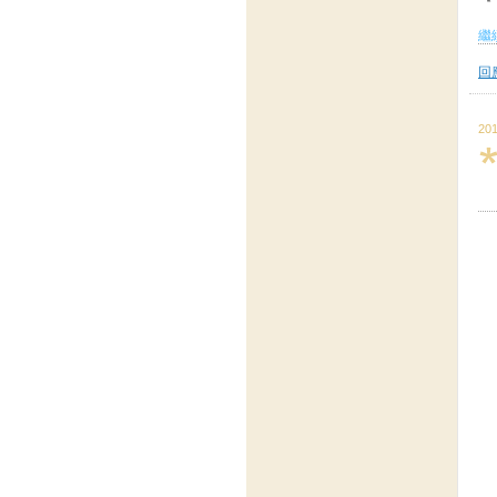
繼續
回應
201