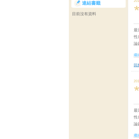
201
連結書籤
目前沒有資料
最
性
論
繼續
回應
201
最
性
論
繼續