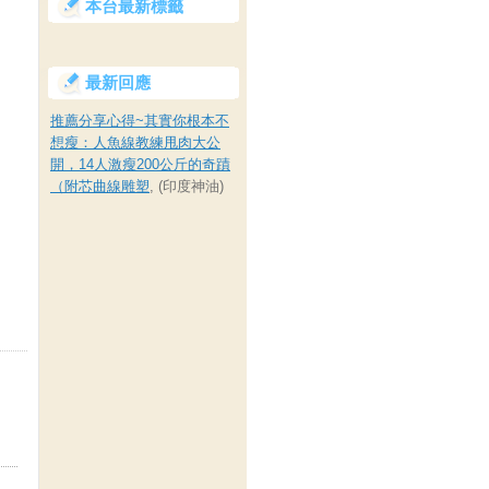
本台最新標籤
最新回應
推薦分享心得~其實你根本不
想瘦：人魚線教練甩肉大公
開，14人激瘦200公斤的奇蹟
（附芯曲線雕塑
, (印度神油)