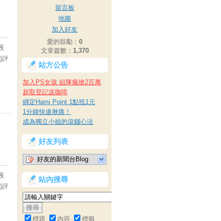
留言板
地圖
加入好友
愛的鼓勵：
0
夜
文章篇數：
1,370
)評
站方公告
加入PS女孩 組隊瘋搶2百萬
超取登記送咖啡
綁定Hami Point 1點抵1元
1分鐘快速揪痛！
成為獨立小姐的滾錢心法
好友列表
好友的新聞台Blog
夜
站內搜尋
)評
標題
內容
標籤