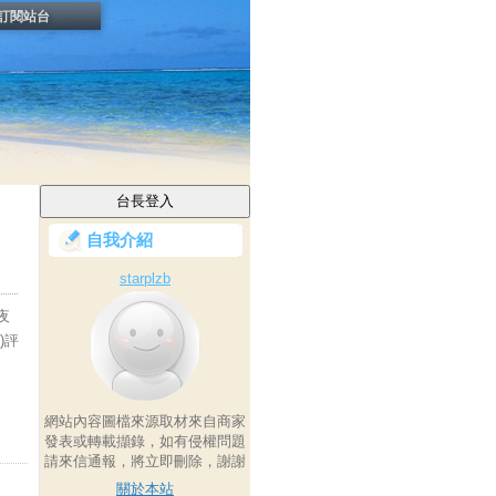
訂閱站台
自我介紹
starplzb
夜
)評
網站內容圖檔來源取材來自商家
發表或轉載擷錄，如有侵權問題
請來信通報，將立即刪除，謝謝
關於本站