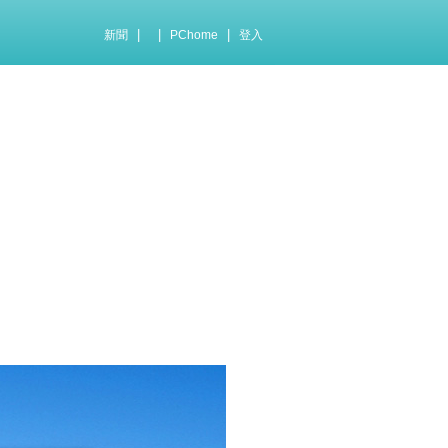
|
|
|
新聞
PChome
登入