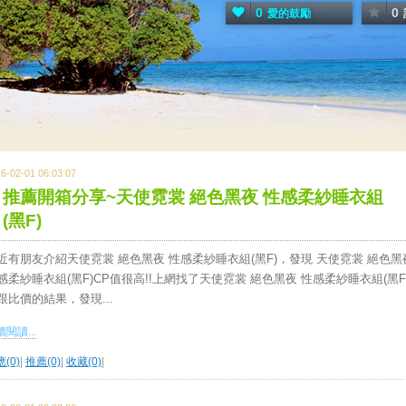
0
0
愛的鼓勵
6-02-01 06:03:07
推薦開箱分享~天使霓裳 絕色黑夜 性感柔紗睡衣組
(黑F)
近有朋友介紹天使霓裳 絕色黑夜 性感柔紗睡衣組(黑F)，發現 天使霓裳 絕色黑
感柔紗睡衣組(黑F)CP值很高!!上網找了天使霓裳 絕色黑夜 性感柔紗睡衣組(黑F
跟比價的結果，發現...
閱讀...
(0)
|
推薦(0)
|
收藏(0)
|