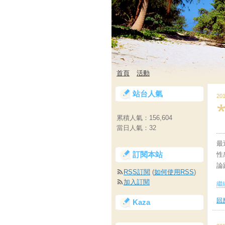
首頁
活動
站台人氣
201
累積人氣：
156,604
當日人氣：
32
最
訂閱本站
性
論
RSS訂閱
(
如何使用RSS
)
加入訂閱
繼續
回應
Kaza