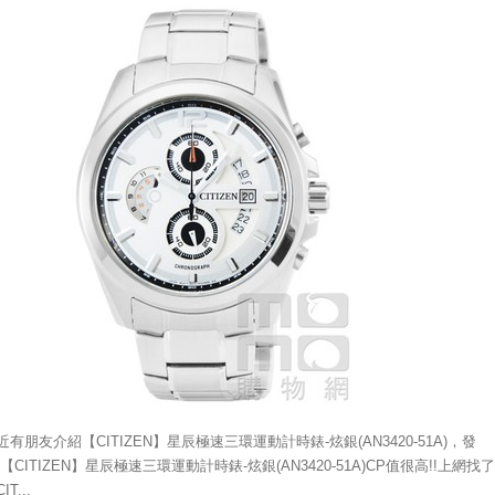
近有朋友介紹【CITIZEN】星辰極速三環運動計時錶-炫銀(AN3420-51A)，發
 【CITIZEN】星辰極速三環運動計時錶-炫銀(AN3420-51A)CP值很高!!上網找了
IT...