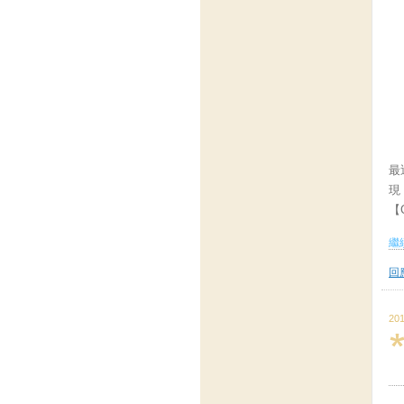
最
現
【C
繼續
回應
201