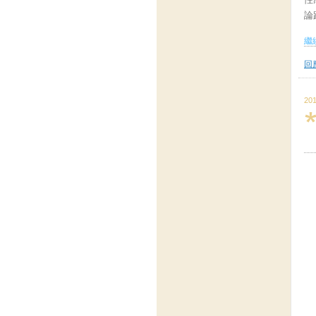
論
繼續
回應
201