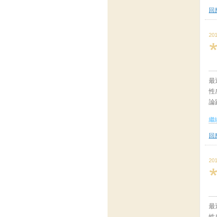
回應
201
最
性
論
繼續
回應
201
最
性