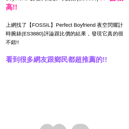
高!!
上網找了【FOSSIL】Perfect Boyfriend 夜空閃耀計
時腕錶(ES3880)評論跟比價的結果，發現它真的很
不錯!!
看到很多網友跟鄉民都超推薦的!!