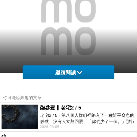
繼續閱讀
你可能感興趣的文章
柒參壹▎老宅2 / 5
老宅2 / 5 - 第八個人群組裡陷入了一種近乎窒息的
靜默，沒有人立刻回覆。「你們少了一個。」那行
網購經驗10多年的我在想【FOSSIL】Perfect
2026-08-05
字像一顆冰冷的鐵釘，硬生生刺進螢
Boyfriend 夜空閃耀計時腕錶(ES3880)在網路上買