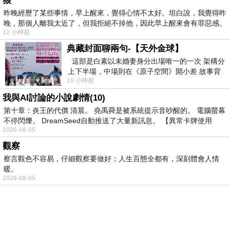
狼
應該會比較便宜，
昨晚經歷了某些事情，早上醒來，覺得心情不太好。坦白說，我覺得昨
晚，那個人離我太近了，但我拒絕不掉他，因此早上醒來會有罪惡感。
12 小時前
於是我參考了其他網友【FOSSIL】Perfect
典藏封面聊兩句-【天外金球】
Boyfriend 夜空閃耀計時腕錶(ES3880)的推薦開箱
這部是白素以未婚妻身分出場唯一的一次 架構分
上下半場，中場則在《原子空間》開小差 故事背
文及心得分享!
10 小時前
景影射西藏境外流亡 地下組織
我與AI討論的小說劇情(10)
上網找了很多【FOSSIL】Perfect Boyfriend 夜空閃
第十章：炎王的代價 清晨。 堯禹舜是被系統提示音吵醒的。 電腦螢幕
耀計時腕錶(ES3880)評論跟比價的結果，還有哪裡
不停閃爍。 DreamSeed自動推送了大量新訊息。 【異常卡牌使用
2026-08-05
買最便宜划算，發現它真的很不錯!!
觀察
察言觀色不容易，仔細觀察要做好；人生百態全都有，深刻體會人情
而且24小時都能買，上網慢慢挑選，不用等店家開
暖。
2026-08-05
門也不用看店員臉色，
PChome首頁
線上購物
24h購物
書店
露天拍賣
比比昂代購
新聞
/
氣象
股市
個人新聞台
廣告刊登
加入聯播網
全球購物
服務這麼優，當然在網路購物最好啦~~你一定要來
買賣租屋
支付連
國際連
Pi 拍錢包
旅遊
服務中心
買車
旅行團
汽車險推薦
線上麻將
雜誌
星座命理
會員中心
看看【FOSSIL】Perfect Boyfriend 夜空閃耀計時腕