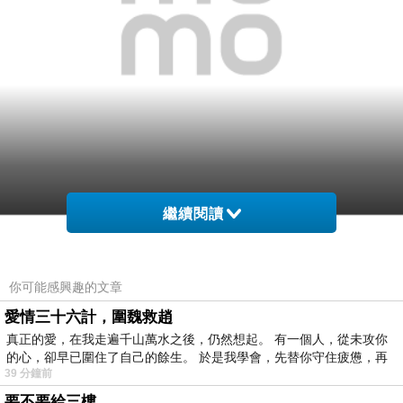
繼續閱讀
網購經驗10多年的我在想【CITIZEN】星辰極速三
環運動計時錶-炫銀(AN3420-51A)在網路上買應該
你可能感興趣的文章
會比較便宜，
愛情三十六計，圍魏救趙
真正的愛，在我走遍千山萬水之後，仍然想起。 有一個人，從未攻你
於是我參考了其他網友【CITIZEN】星辰極速三環
的心，卻早已圍住了自己的餘生。 於是我學會，先替你守住疲憊，再
39 分鐘前
運動計時錶-炫銀(AN3420-51A)的推薦開箱文及心
要不要給三樓