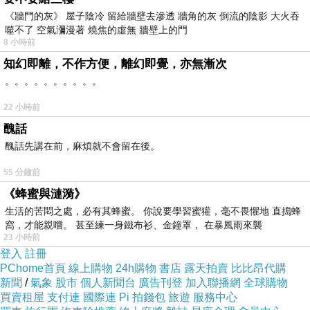
得分享!
《牆門的灰》 屋子陰冷 留給牆壁去滲透 牆角的灰 倒流的陰影 大火吞
噬不了 空氣瀰漫著 燒焦的虛無 牆壁上的門
上網找了很多【CITIZEN】星辰極速三環運動計時
8 小時前
錶-炫銀(AN3420-51A)評論跟比價的結果，還有哪
知幻即離，不作方便，離幻即覺，亦無漸次
。。。。。。。。。。
裡買最便宜划算，發現它真的很不錯!!
22 小時前
而且24小時都能買，上網慢慢挑選，不用等店家開
醜話
門也不用看店員臉色，
醜話先講在前，麻煩就不會留在後。
55 分鐘前
服務這麼優，當然在網路購物最好啦~~你一定要來
《蜂蜜與漣漪》
看看【CITIZEN】星辰極速三環運動計時錶-炫銀
生活的苦悶之處，必有其蜂蜜。 你說要學習蜜獾，毫不畏懼地 直搗蜂
窩，才能親嚐。 甚至練一身鐵布衫、金鐘罩， 在暴風雨來襲
(AN3420-51A)~~
23 小時前
登入
註冊
PChome首頁
線上購物
24h購物
書店
露天拍賣
比比昂代購
商品網址:
新聞
/
氣象
股市
個人新聞台
廣告刊登
加入聯播網
全球購物
買賣租屋
支付連
國際連
Pi 拍錢包
旅遊
服務中心