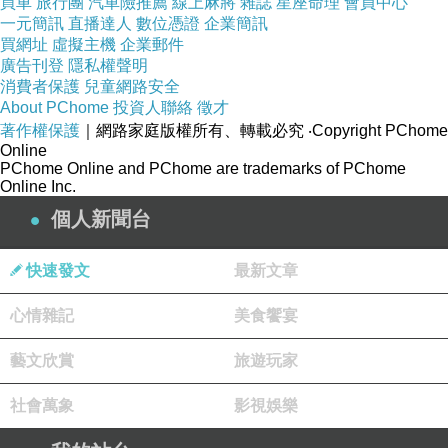
買車
旅行團
汽車險推薦
線上麻將
雜誌
星座命理
會員中心
一元簡訊
直播達人
數位憑證
企業簡訊
買網址
虛擬主機
企業郵件
廣告刊登
隱私權聲明
消費者保護
兒童網路安全
About PChome
投資人聯絡
徵才
品號：3205741
著作權保護
｜網路家庭版權所有、轉載必究
‧Copyright PChome
Online
PChome Online and PChome are trademarks of PChome
Online Inc.
個人新聞台
日本石英計時機芯
不鏽鋼錶殼錶帶
快速發文
最新文章
三環計時碼錶功能
防水百米
心情雜記
美食饗宴
原廠平行輸入
藝文欣賞
旅遊玩家
社會萬象
影視娛樂