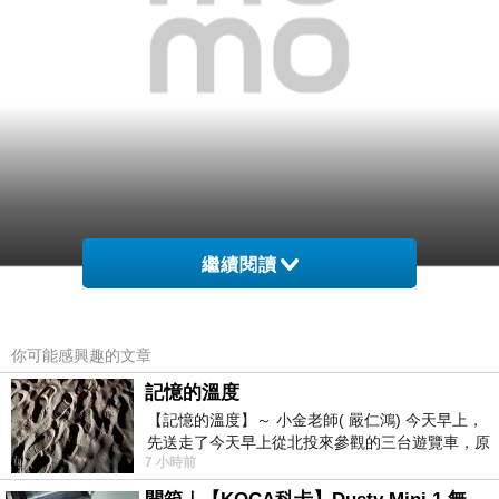
繼續閱讀
網購經驗10多年的我在想【FOSSIL】Perfect
Boyfriend 夜空閃耀計時腕錶(ES3880)在網路上買
你可能感興趣的文章
應該會比較便宜，
記憶的溫度
【記憶的溫度】～ 小金老師( 嚴仁鴻) 今天早上，
於是我參考了其他網友【FOSSIL】Perfect
先送走了今天早上從北投來參觀的三台遊覽車，原
Boyfriend 夜空閃耀計時腕錶(ES3880)的推薦開箱
7 小時前
以為展場已經差不多要安靜下來，卻發