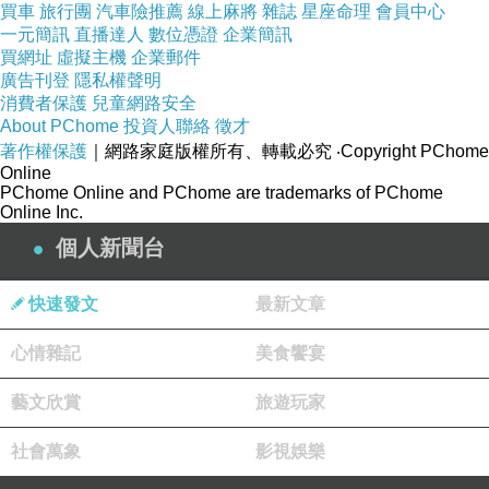
買車
旅行團
汽車險推薦
線上麻將
雜誌
星座命理
會員中心
一元簡訊
直播達人
數位憑證
企業簡訊
買網址
虛擬主機
企業郵件
廣告刊登
隱私權聲明
消費者保護
兒童網路安全
About PChome
投資人聯絡
徵才
品號：3730707
著作權保護
｜網路家庭版權所有、轉載必究
‧Copyright PChome
Online
PChome Online and PChome are trademarks of PChome
Online Inc.
原廠公司貨，國際品牌
個人新聞台
具備計時/24小時制/日期視窗
快速發文
最新文章
珍珠貝面盤，時尚色系
心情雜記
美食饗宴
藝文欣賞
旅遊玩家
社會萬象
影視娛樂