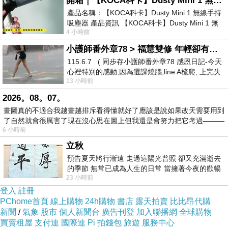
文及心得分享!
開箱｜【KOCA科卡】Dusty Mini 1 無線手持吸塵器
產品名稱：【KOCA科卡】Dusty Mini 1 無線手持
吸塵器 產品資訊 【KOCA科卡】Dusty Mini 1 無
上網找了很多【FOSSIL】Perfect Boyfriend 夜空閃
4 小時前
線手持吸塵器評語： 能吸、能吹兼具兩
耀計時腕錶(ES3880)評論跟比價的結果，還有哪裡
小護師番外章78 > 福慧雙修 年輕卻有個老靈魂 ㄑ金剛經〉podcast
買最便宜划算，發現它真的很不錯!!
115.6.7 ( 同步存小護師番外章78 感恩日記-今天
心裡特別的感動,因為選課燒腦,line A梳爬, 上完失
13 小時前
智課的她,特來傾
而且24小時都能買，上網慢慢挑選，不用等店家開
2026。08。07。
門也不用看店員臉色，
畫圖真的不適合我越畫越排斥看得懂就好了應該是說如果改天需要用到
了自然就會很厲害了現在沒心思在圖上但我還是會努力把它考過———
6 小時前
服務這麼優，當然在網路購物最好啦~~你一定要來
立秋
看看【FOSSIL】Perfect Boyfriend 夜空閃耀計時腕
預告夏天將行漸遠 走過這陽光普照 卻又充滿逝去
錶(ES3880)~~
的季節 無常已成為人生的日常 當擁著今夜的歡暢
23 小時前
舒心 轉眼驟成昨日 而明晨 太陽
登入
註冊
商品網址:
PChome首頁
線上購物
24h購物
書店
露天拍賣
比比昂代購
新聞
/
氣象
股市
個人新聞台
廣告刊登
加入聯播網
全球購物
買賣租屋
支付連
國際連
Pi 拍錢包
旅遊
服務中心