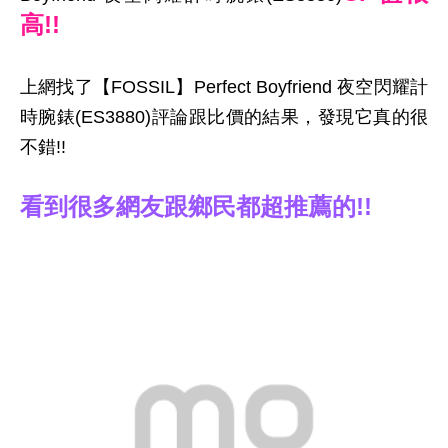
高!!
上網找了【FOSSIL】Perfect Boyfriend 夜空閃耀計
時腕錶(ES3880)評論跟比價的結果，發現它真的很
不錯!!
看到很多網友跟鄉民都超推薦的!!