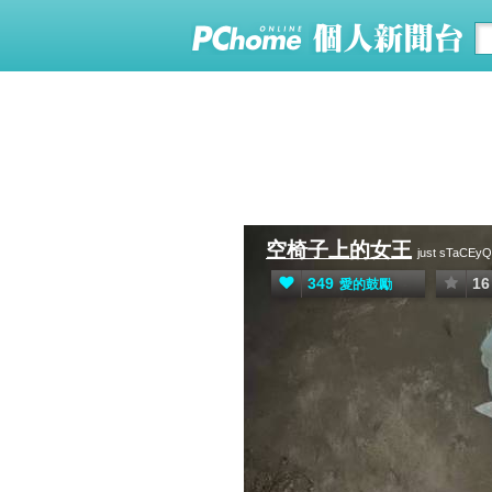
空椅子上的女王
just sTaCEy
349
16
愛的鼓勵