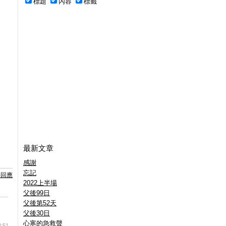
標題
內容
標籤
最新文章
感謝
忘記
要回應
2022上半場
父後99日
父後第52天
父後30日
心寒的急救聲
3:51