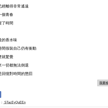
已經離得非常遙遠
一個青春
醒了時間
後的香水味
時間假裝自己仍有衝動
麼就驚覺
來一切都無法倒退
是回憶對時間的懲罰
我要
長：
STacEyQuEEn