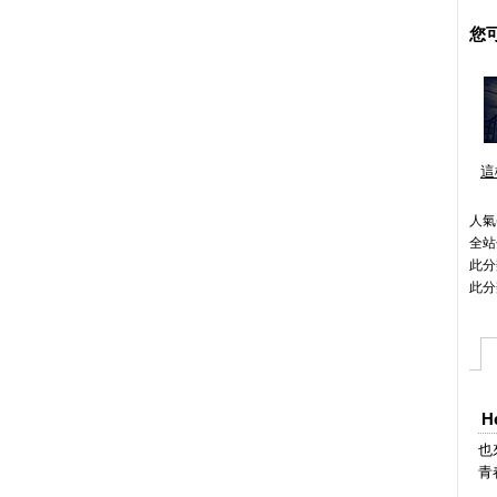
您
這
人氣(
全站
此分
此分
H
也
青