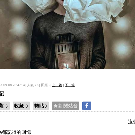
23-09-08 23:47:34| 人氣505| 回應6 |
上一篇
|
下一篇
記
薦
收藏
轉貼
訂閱站台
3
0
0
沒
為都記得的回憶