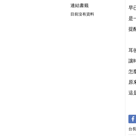
連結書籤
早
目前沒有資料
是
提
耳
讓
怎
原
這
台