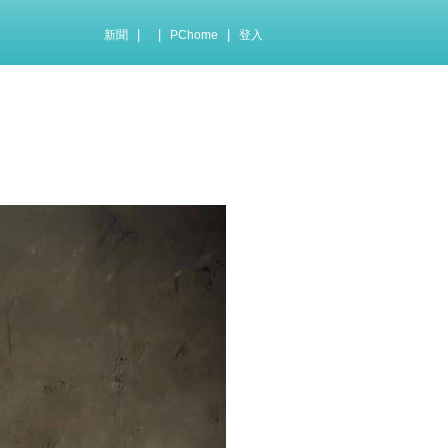
|
|
|
新聞
PChome
登入