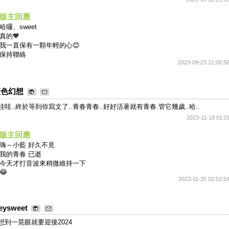
版主回應
哈囉、sweet
真的🧡
我一直保有一顆年輕的心😊
保持聯絡
2023-09-23 22:09:5
藍色幻想
哇哇..終於等到你寫文了..青春青春..好好活著就有青春.管它幾歲..哈..
2023-11-18 01:0
版主回應
嗨～小藍 好久不見
我的青春 已逝
今天才打音波來稍微維持一下
😂
2023-11-25 02:52:5
eysweet
想到一晃眼就要迎接2024