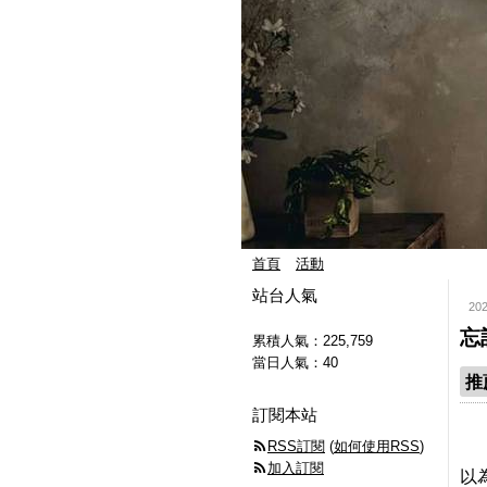
首頁
活動
站台人氣
20
忘
累積人氣：
225,759
當日人氣：
40
推
訂閱本站
RSS訂閱
(
如何使用RSS
)
加入訂閱
以