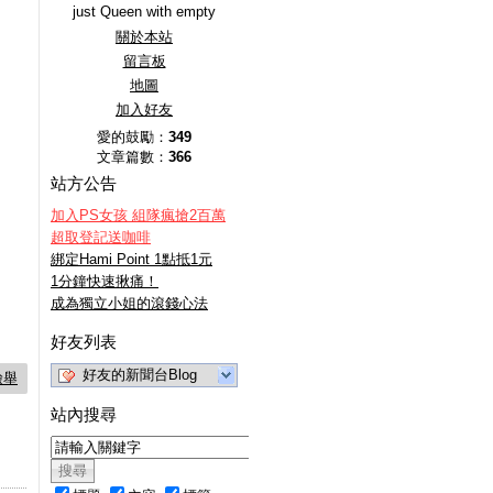
just Queen with empty
關於本站
留言板
地圖
加入好友
愛的鼓勵：
349
文章篇數：
366
站方公告
加入PS女孩 組隊瘋搶2百萬
超取登記送咖啡
綁定Hami Point 1點抵1元
1分鐘快速揪痛！
成為獨立小姐的滾錢心法
好友列表
好友的新聞台Blog
檢舉
站內搜尋