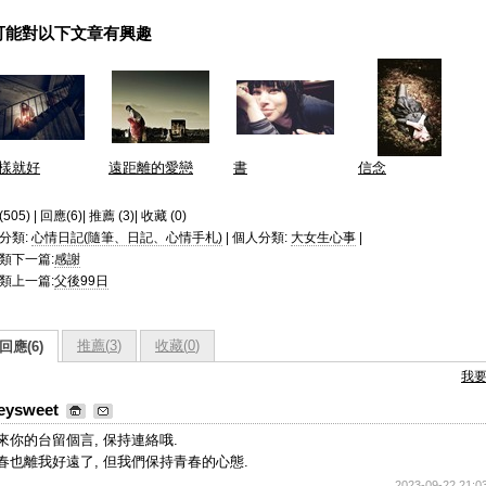
可能對以下文章有興趣
樣就好
遠距離的愛戀
書
信念
505) | 回應(6)| 推薦 (
3
)| 收藏 (
0
)
分類:
心情日記(隨筆、日記、心情手札)
| 個人分類:
大女生心事
|
類下一篇:
感謝
類上一篇:
父後99日
推薦(
3
)
收藏(
0
)
回應(6)
我
eysweet
來你的台留個言, 保持連絡哦.
春也離我好遠了, 但我們保持青春的心態.
2023-09-22 21:0