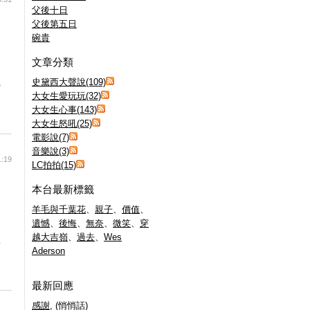
父後十日
父後第五日
碗貴
文章分類
史黛西大聲說(109)
6
大女生愛玩玩(32)
大女生心事(143)
大女生怒吼(25)
電影說(7)
音樂說(3)
1:19
LC拍拍(15)
本台最新標籤
羊毛與千葉花
、
親子
、
價值
、
遺憾
、
後悔
、
無奈
、
微笑
、
穿
越大吉嶺
、
過去
、
Wes
4
Aderson
最新回應
感謝
, (悄悄話)