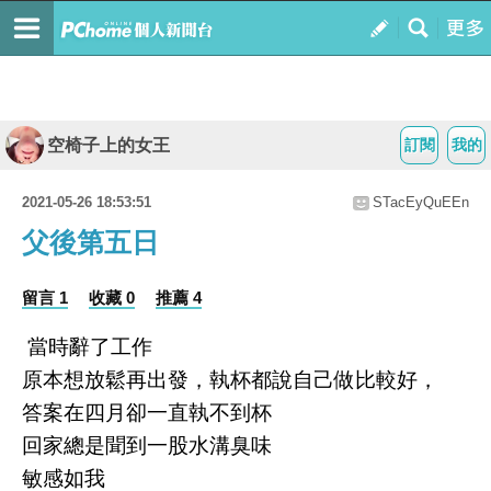
空椅子上的女王
訂閱
我的
2021-05-26 18:53:51
STacEyQuEEn
父後第五日
留言 1
收藏 0
推薦 4
當時辭了工作
原本想放鬆再出發，執杯都說自己做比較好，
答案在四月卻一直執不到杯
回家總是聞到一股水溝臭味
敏感如我