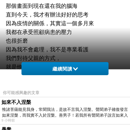
那個畫面到現在還在我的腦海
直到今天，我才有辦法好好的思考
因為疫情的關係，其實這一個多月來
我都在承受照顧病患的壓力
也很折磨
因為我不會處理，我不是專業看護
我們對待父親的方式，
就是他平時對待我們的方式
繼續閱讀
三個小孩，三款不同的方式
護理師進來又是另一套方式
這個病患，白天打針吃藥
你可能感興趣的文章
晚上也無法好好入睡
如來不入涅槃
惟諸菩薩能見我身，常聞我法，是故不言我入涅槃。聲聞弟子雖復發言
我都替爸覺得累了
如來涅槃，而我實不入於涅槃。善男子！若我所有聲聞弟子說言如來入
幾次跟弟弟換班
9 小時前
回家拖地洗衣，都是配著眼淚
愚蠢