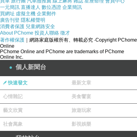
買車
旅行團
汽車險推薦
線上麻將
雜誌
星座命理
會員中心
也許是死神已在召喚
一元簡訊
直播達人
數位憑證
企業簡訊
買網址
虛擬主機
企業郵件
他前前後後真的說了很多很多
廣告刊登
隱私權聲明
爸爸決定了我的學業路
消費者保護
兒童網路安全
About PChome
投資人聯絡
徵才
今日我卻決定了他的生命
著作權保護
｜網路家庭版權所有、轉載必究
‧Copyright PChome
那句～好，我們放棄急救這種話
Online
PChome Online and PChome are trademarks of PChome
誰能承擔？
Online Inc.
握著冰冷的手
個人新聞台
眼看著自己的父親毫無意識
那個幫浦重重的打在他的心臟
快速發文
最新文章
我知道，他在告訴我
心情雜記
美食饗宴
算了！我想死
在3005病房
藝文欣賞
旅遊玩家
老爸也一直說著～我就要死了⋯⋯的這種話
社會萬象
影視娛樂
在3005病房偶爾
他會唸小弟很無情