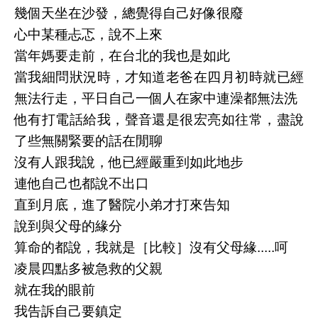
幾個天坐在沙發，總覺得自己好像很廢
心中某種忐忑，說不上來
當年媽要走前，在台北的我也是如此
當我細問狀況時，才知道老爸在四月初時就已經
無法行走，平日自己一個人在家中連澡都無法洗
他有打電話給我，聲音還是很宏亮如往常，盡說
了些無關緊要的話在閒聊
沒有人跟我說，他已經嚴重到如此地步
連他自己也都說不出口
直到月底，進了醫院小弟才打來告知
說到與父母的緣分
算命的都說，我就是［比較］沒有父母緣.....呵
凌晨四點多被急救的父親
就在我的眼前
我告訴自己要鎮定