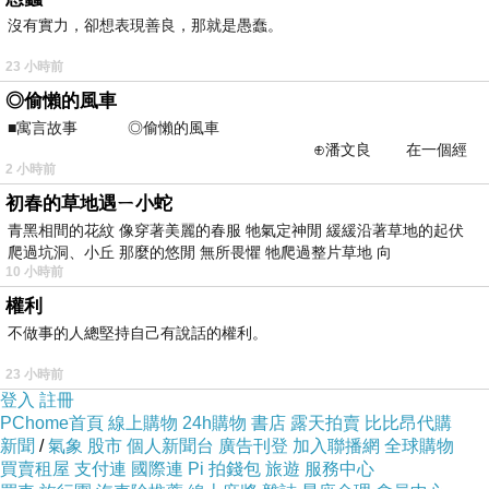
其實我都知道，父親時日不多了
沒有實力，卻想表現善良，那就是愚蠢。
只是，開脊椎變成死亡？
23 小時前
外人也許無法預料
◎偷懶的風車
書唸最多的也還在那想破頭
■寓言故事 ◎偷懶的風車
⊕潘文良 在一個經
小弟一直糾結於此
2 小時前
常颳風的山丘上—&m
免了，不是醫生的錯不是護理師的錯
初春的草地遇ㄧ小蛇
全都是我們的錯
青黑相間的花紋 像穿著美麗的春服 牠氣定神閒 緩緩沿著草地的起伏
別想怪任何人
爬過坑洞、小丘 那麼的悠閒 無所畏懼 牠爬過整片草地 向
10 小時前
推託、不相信、謊言
權利
促成了這個老人家到最後
不做事的人總堅持自己有說話的權利。
也就毫無想活下去的意念
23 小時前
爸爸對我感到愧疚
登入
註冊
那些在病房的日子
PChome首頁
線上購物
24h購物
書店
露天拍賣
比比昂代購
新聞
/
氣象
股市
個人新聞台
廣告刊登
加入聯播網
全球購物
也時常在對我說抱歉
買賣租屋
支付連
國際連
Pi 拍錢包
旅遊
服務中心
原來有很多事情，他都對我不了解