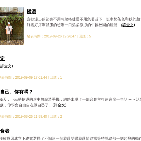
慢漫
喜歡漫步的節奏不用急著搭捷運不用急著趕下一班車奶茶色和秋的顏
好搭好搭啊舒服的想嚐一口溫柔微涼的午後校園的鐘聲...
(詳全文)
發表時間：2019-09-26 19:26:47 | 回應：5
定
(詳全文)
表時間：2019-09-09 17:01:44 | 回應：1
自己。你有嗎？
幾天，下班搭捷運的途中無聊滑手機，網路出現了一部台劇主打這這麼一句話⋯⋯ 活
0歲，你學會自由自在做自己了...
(詳全文)
表時間：2019-08-25 21:59:40 | 回應：2
食者
種種原因成立下終究選擇了不識這一切蒙蔽雙眼蒙蔽情緒當等待就緒那一刻起飛的動