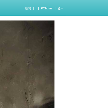
|
|
|
新聞
PChome
登入