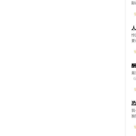
顯
發
人
悖
要
發
酮
最
（
發
恐
我
臉
發