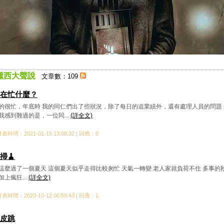
黛西大聲說
文章數：109
在忙什麼？
的很忙，年底時 我的同仁們出了些狀況，除了每日的追業績外，還有處理人員的問題 
我感到難過的是，一位同...
(詳全文)
表時間：2021-01-15 13:08:32 | 回應：0
掃🧹
這麼過了一個夏天 這個夏天似乎走得比較匆忙 天氣一轉變 老人家就負荷不住 多事的
加上瘋狂...
(詳全文)
表時間：2020-10-12 00:59:43 | 回應：1
皮跳