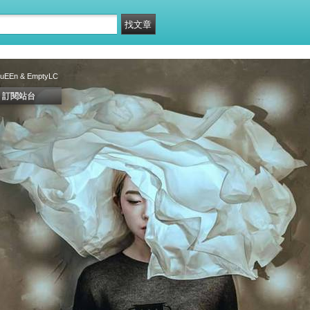
QuEEn & EmptyLC
訂閱站台