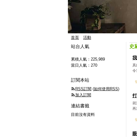
首頁
活動
站台人氣
史
我
累積人氣：
225,989
當日人氣：
270
真
令
訂閱本站
發
RSS訂閱
(
如何使用RSS
)
加入訂閱
打
就
連結書籤
再
目前沒有資料
發
眼