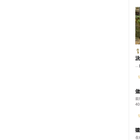
決
...
發
做
前
4
發
噬
在