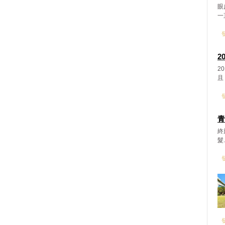
眼
一
發
2
2
且
發
青
終
髮.
發
發