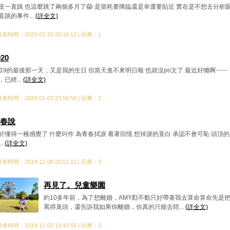
皮一直跳 也這麼跳了兩個多月了😱 是噩耗要降臨還是幸運要貼近 實在是不想去分析
直跳的事件...
(詳全文)
表時間：2020-02-20 00:16:12 | 回應：1
020
019的最後那一天，又是我的生日 但當天進不來明日報 也就沒po文了 最近好懶啊⋯⋯
，已經...
(詳全文)
表時間：2020-01-03 23:56:56 | 回應：2
春說
於懂得一種感覺了 什麼叫作 為青春拭淚 看著回憶 想掉淚的直白 承認不會可恥 頭頂
..
(詳全文)
表時間：2019-12-08 20:51:12 | 回應：3
再見了。兒童樂園
約10多年前，為了想離婚，AMY勸不動只好帶著我去算命算命先是
罵得臭頭，還告訴我如果你離婚，你真的只能去陪...
(詳全文)
表時間：2019-11-02 13:43:55 | 回應：2