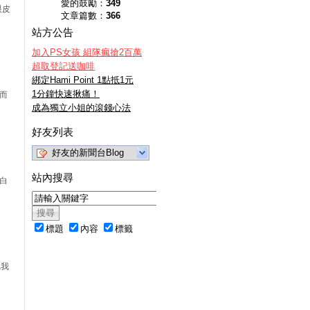
愛的鼓勵：
349
眼皮
文章篇數：
366
站方公告
加入PS女孩 組隊瘋搶2百萬
超取登記送咖啡
綁定Hami Point 1點抵1元
1分鐘快速揪痛！
 而
成為獨立小姐的滾錢心法
好友列表
好友的新聞台Blog
站內搜尋
的白
標題
內容
標籤
把我