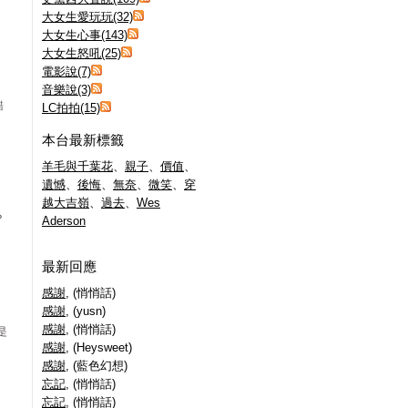
大女生愛玩玩(32)
大女生心事(143)
大女生怒吼(25)
電影說(7)
音樂說(3)
錯
LC拍拍(15)
本台最新標籤
羊毛與千葉花
、
親子
、
價值
、
遺憾
、
後悔
、
無奈
、
微笑
、
穿
越大吉嶺
、
過去
、
Wes
？
Aderson
最新回應
感謝
, (悄悄話)
感謝
, (yusn)
感謝
, (悄悄話)
是
感謝
, (Heysweet)
感謝
, (藍色幻想)
忘記
, (悄悄話)
忘記
, (悄悄話)