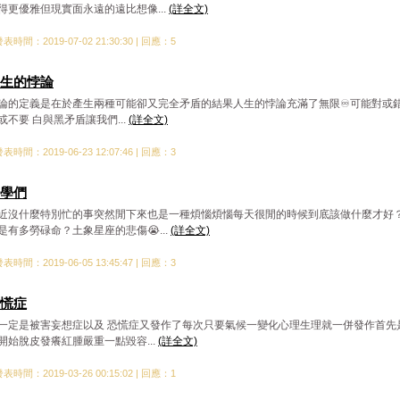
得更優雅但現實面永遠的遠比想像...
(詳全文)
表時間：2019-07-02 21:30:30 | 回應：5
生的悖論
論的定義是在於產生兩種可能卻又完全矛盾的結果人生的悖論充滿了無限♾可能對或
或不要 白與黑矛盾讓我們...
(詳全文)
表時間：2019-06-23 12:07:46 | 回應：3
學們
近沒什麼特別忙的事突然閒下來也是一種煩惱煩惱每天很閒的時候到底該做什麼才好
是有多勞碌命？土象星座的悲傷😭...
(詳全文)
表時間：2019-06-05 13:45:47 | 回應：3
慌症
一定是被害妄想症以及 恐慌症又發作了每次只要氣候一變化心理生理就一併發作首先
開始脫皮發癢紅腫嚴重一點毀容...
(詳全文)
表時間：2019-03-26 00:15:02 | 回應：1