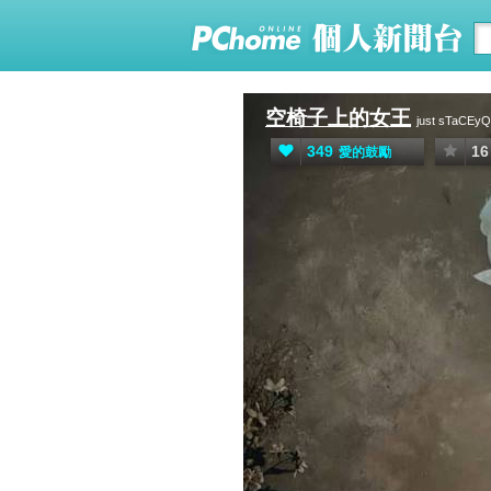
空椅子上的女王
just sTaCEy
349
16
愛的鼓勵