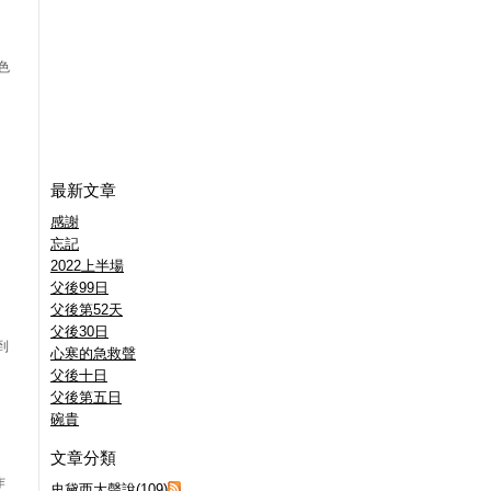
色
最新文章
感謝
忘記
2022上半場
父後99日
父後第52天
父後30日
到
心寒的急救聲
父後十日
父後第五日
碗貴
文章分類
作
史黛西大聲說(109)