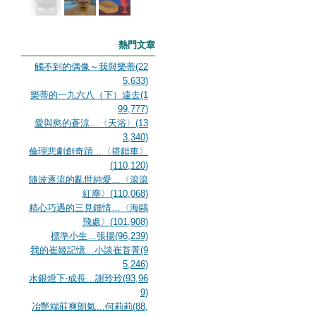
熱門文章
觸不到的偶像～我與樂蒂(22
5,633)
樂蒂的一九六八（下）遠去(1
99,777)
愛與慾的蒼涼…〈天浴〉(13
3,340)
倫理悲劇創奇蹟…〈搭錯車〉
(110,120)
隨波逐流的亂世純愛…〈滾滾
紅塵〉(110,068)
精心巧遇的三見鍾情…〈海鷗
飛處〉(101,908)
標準小生…張揚(96,239)
我的崔姬記憶…小談崔苔菁(9
5,246)
水銀燈下‧成長…謝玲玲(93,96
9)
冶艷端莊爽朗氣…何莉莉(88,