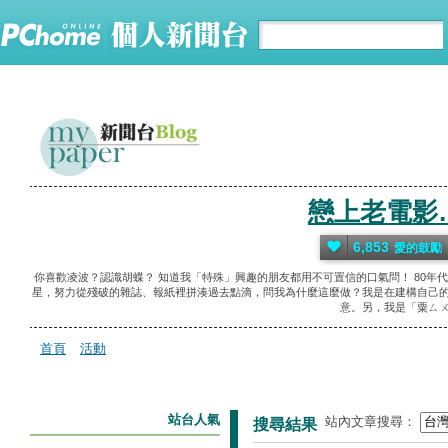
戀上老電影
6,853
愛的鼓勵
你喜歡凌波？認識胡蝶？ 知道我「特殊」興趣的朋友都用不可置信的口氣問！ 80年
星，努力從殘破的雜誌、報紙裡拼湊過去點滴，問我為什麼這麼做？我是在建構自己的
意。另，我是「粟ㄙㄨ
首頁
活動
站台人氣
站內文章搜尋：
搜尋結果