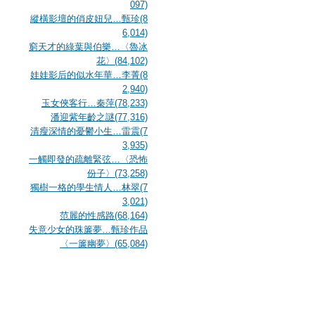
097)
縱橫影壇的俏皮妞兒…甄珍(8
6,014)
窮天才的綠葉與伯樂…〈魯冰
花〉(84,102)
娃娃影后的似水年華…李菁(8
2,940)
玉女俠客行…秦萍(78,233)
潘迎紫年齡之謎(77,316)
清瘦深情的憂鬱小生…雷震(7
3,935)
一觸即發的疏離緊弦…〈恐怖
份子〉(73,258)
獨樹一格的學生情人…林翠(7
3,021)
范麗的性感路(68,164)
失意少女的珠簾夢…甄珍作品
〈一簾幽夢〉(65,084)