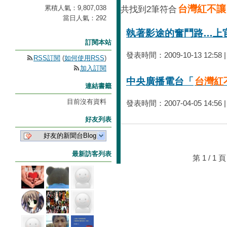
台灣紅不讓
累積人氣：
9,807,038
共找到2筆符合
當日人氣：
292
執著影途的奮鬥路…上
訂閱本站
發表時間：2009-10-13 12:58 
RSS訂閱
(
如何使用RSS
)
加入訂閱
中央廣播電台「
台灣紅
連結書籤
目前沒有資料
發表時間：2007-04-05 14:56 
好友列表
好友的新聞台Blog
最新訪客列表
第 1 / 