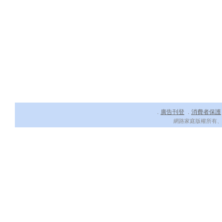
廣告刊登
消費者保護
．
．
網路家庭版權所有、轉載必究