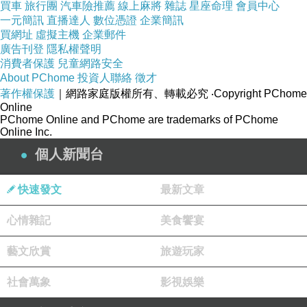
買車
旅行團
汽車險推薦
線上麻將
雜誌
星座命理
會員中心
一元簡訊
直播達人
數位憑證
企業簡訊
買網址
虛擬主機
企業郵件
廣告刊登
隱私權聲明
消費者保護
兒童網路安全
About PChome
投資人聯絡
徵才
著作權保護
｜網路家庭版權所有、轉載必究
‧Copyright PChome
Online
PChome Online and PChome are trademarks of PChome
Online Inc.
個人新聞台
快速發文
最新文章
心情雜記
美食饗宴
藝文欣賞
旅遊玩家
社會萬象
影視娛樂