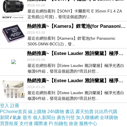
2016-03-26
最近在網拍看到【SONY】卡爾蔡司 E 35mm F1.4 ZA
定焦鏡(公司貨)，發現這個超讚的!...
熱銷推薦~【Kamera】鋰電池(for Panasonic S005-DMW-BCC12)
2016-03-26
最近在網拍看到【Kamera】鋰電池(for Panasonic
S005-DMW-BCC12)，發...
熱銷推薦~【Estee Lauder 雅詩蘭黛】極淨光透白修護6件組
2016-03-26
最近在網拍看到【Estee Lauder 雅詩蘭黛】極淨光透白
修護6件組，發現這個超讚的!!而且好想...
熱銷推薦~【Estee Lauder 雅詩蘭黛】極淨光透白修護6件組
2016-03-26
最近在網拍看到【Estee Lauder 雅詩蘭黛】極淨光透白
修護6件組，發現這個超讚的!!而且好想...
登入
註冊
PChome首頁
線上購物
24h購物
書店
露天拍賣
比比昂代購
新聞
/
氣象
股市
個人新聞台
廣告刊登
加入聯播網
全球購物
買賣租屋
支付連
國際連
Pi 拍錢包
旅遊
服務中心