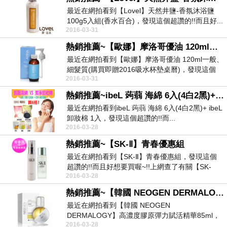
最近在網拍看到【Lovel】天然井鹽-香氛沐浴鹽
100g5入組(香水百合)，發現這個超讚的!!而且好...
2016-03-31
熱銷推薦~【歐娜】摩洛哥優油 120ml一般、細髮質(購買即贈2016吸水杯墊桌曆)
最近在網拍看到【歐娜】摩洛哥優油 120ml一般、
細髮質(購買即贈2016吸水杯墊桌曆)，發現這個
2016-03-31
超...
熱銷推薦~ibeL 蒟蒻 海綿 6入(4白2黑)+ ibeL 卸妝棉 1入
最近在網拍看到ibeL 蒟蒻 海綿 6入(4白2黑)+ ibeL
卸妝棉 1入，發現這個超讚的!!而...
2016-03-28
熱銷推薦~【SK-Ⅱ】青春優惠組
最近在網拍看到【SK-Ⅱ】青春優惠組，發現這個
超讚的!!而且好想要買喔~!!上網查了有關【SK-
2016-03-28
Ⅱ】...
熱銷推薦~【韓國 NEOGEN DERMALOGY】高濃度膠原彈力賦活精華85ml
最近在網拍看到【韓國 NEOGEN
DERMALOGY】高濃度膠原彈力賦活精華85ml，
2016-03-28
發現這個超讚...