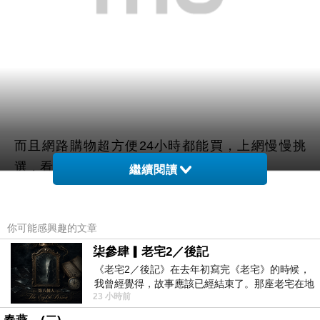
而且網路購物超方便24小時都能買，上網慢慢挑
選，看看網友鄉民心得文，
繼續閱讀
以及推薦
【FILORGA法洛佳】極緻煥膚晚霜(50ml)
你可能感興趣的文章
哪裡買最便宜.最划算!
柒參肆▎老宅2／後記
《老宅2／後記》在去年初寫完《老宅》的時候，
查了很多【FILORGA法洛佳】極緻煥膚晚霜(50ml)
我曾經覺得，故事應該已經結束了。那座老宅在地
的開箱.分享.評論跟比價的結果，發現它真的很棒!!!
23 小時前
震中倒塌，七個人終於離開那片黑暗，