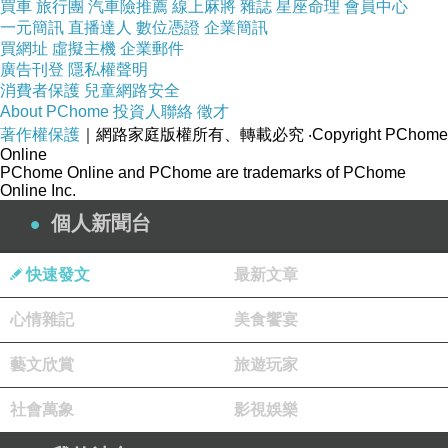
買車
旅行團
汽車險推薦
線上麻將
雜誌
星座命理
會員中心
一元簡訊
直播達人
數位憑證
企業簡訊
品號：2175728
買網址
虛擬主機
企業郵件
廣告刊登
隱私權聲明
消費者保護
兒童網路安全
About PChome
投資人聯絡
徵才
原廠正貨 品質保證
著作權保護
｜網路家庭版權所有、轉載必究
‧Copyright PChome
Online
醫美藥妝熱銷品牌
PChome Online and PChome are trademarks of PChome
詳細內容請參閱官方網站
Online Inc.
個人新聞台
快速發文
最新文章
心情雜記
美食饗宴
藝文欣賞
旅遊玩家
社會萬象
影視娛樂