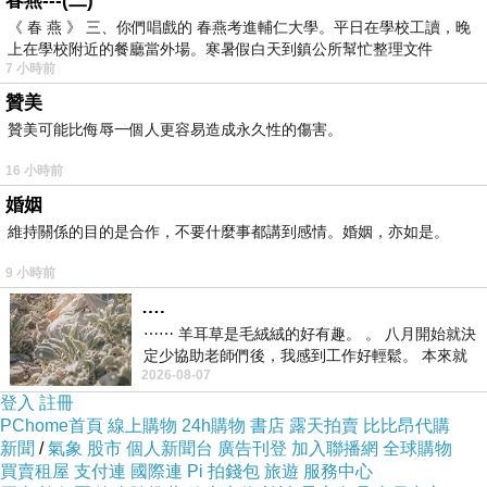
春燕---(二)
而且在網路上購買，品質有保障又有七天鑑賞期，
《 春 燕 》 三、你們唱戲的 春燕考進輔仁大學。平日在學校工讀，晚
上在學校附近的餐廳當外場。寒暑假白天到鎮公所幫忙整理文件
不滿意可以退貨也不用擔心買貴!
7 小時前
贊美
你一定要來看看【FILORGA法洛佳】極緻煥膚晚霜
贊美可能比侮辱一個人更容易造成永久性的傷害。
(50ml)~~
16 小時前
婚姻
我是在這裡買的，多比較不吃虧唷!!
:
維持關係的目的是合作，不要什麼事都講到感情。婚姻，亦如是。
9 小時前
….
⋯⋯ 羊耳草是毛絨絨的好有趣。 。 八月開始就決
定少協助老師們後，我感到工作好輕鬆。 本來就
:
商品訊息
2026-08-07
不是我的工作啊。 真
登入
註冊
PChome首頁
線上購物
24h購物
書店
露天拍賣
比比昂代購
新聞
/
氣象
股市
個人新聞台
廣告刊登
加入聯播網
全球購物
買賣租屋
支付連
國際連
Pi 拍錢包
旅遊
服務中心