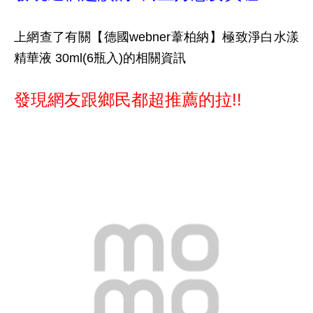
上網查了有關【德國webner葦柏納】極致淨白水漾
精華液 30ml(6瓶入)的相關資訊
發現網友跟鄉民都超推薦的拉!!