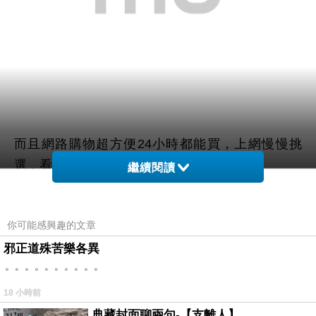
而且網路購物超方便24小時都能買，上網慢慢挑
選，看看網友鄉民心得文，
繼續閱讀
以及推薦
【德國webner葦柏納】極致淨白水漾精華
你可能感興趣的文章
液 30ml(6瓶入)
哪裡買最便宜.最划算!
邪正道殊苦樂各異
。。。。。。。。。。
查了很多【德國webner葦柏納】極致淨白水漾精華
液 30ml(6瓶入)的開箱.分享.評論跟比價的結果，發
18 小時前
現它真的很棒!!!
典藏封面聊兩句-【支離人】