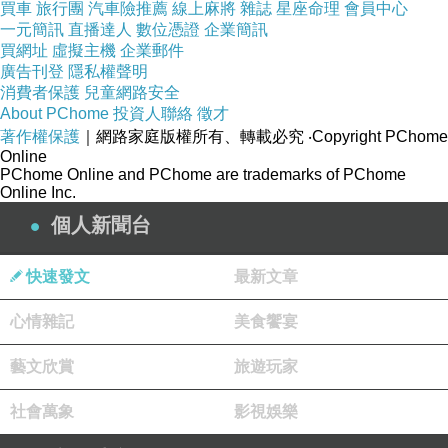
買車
旅行團
汽車險推薦
線上麻將
雜誌
星座命理
會員中心
一元簡訊
直播達人
數位憑證
企業簡訊
買網址
虛擬主機
企業郵件
品號：2529462
廣告刊登
隱私權聲明
消費者保護
兒童網路安全
About PChome
投資人聯絡
徵才
著作權保護
｜網路家庭版權所有、轉載必究
‧Copyright PChome
Online
可增?活力，增加肌膚的彈性
PChome Online and PChome are trademarks of PChome
搭配上苦橙以及小苦橙葉良好的
Online Inc.
可以達到優異的淨白膚質作用
個人新聞台
快速發文
最新文章
心情雜記
美食饗宴
藝文欣賞
旅遊玩家
社會萬象
影視娛樂