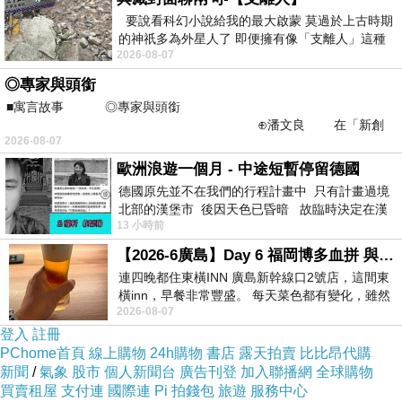
要說看科幻小說給我的最大啟蒙 莫過於上古時期
的神祇多為外星人了 即便擁有像「支離人」這種
而且在網路上購買，品質有保障又有七天鑑賞期，
2026-08-07
驚世駭俗的神通法門 也未必讀
不滿意可以退貨也不用擔心買貴!
◎專家與頭銜
■寓言故事 ◎專家與頭銜
⊕潘文良 在「新創
你一定要來看看【德國webner葦柏納】極致淨白水
2026-08-07
之谷」裡——
漾精華液 30ml(6瓶入)~~
歐洲浪遊一個月 - 中途短暫停留德國
德國原先並不在我們的行程計畫中 只有計畫過境
我是在這裡買的，多比較不吃虧唷!!
北部的漢堡市 後因天色已昏暗 故臨時決定在漢
:
13 小時前
堡市吃晚餐和過夜
【2026-6廣島】Day 6 福岡博多血拼 與機場接送少年司機深夜對談
連四晚都住東橫INN 廣島新幹線口2號店，這間東
橫inn，早餐非常豐盛。 每天菜色都有變化，雖然
2026-08-07
看到工作人員拿出料理包加熱，但
:
商品訊息
登入
註冊
PChome首頁
線上購物
24h購物
書店
露天拍賣
比比昂代購
新聞
/
氣象
股市
個人新聞台
廣告刊登
加入聯播網
全球購物
買賣租屋
支付連
國際連
Pi 拍錢包
旅遊
服務中心