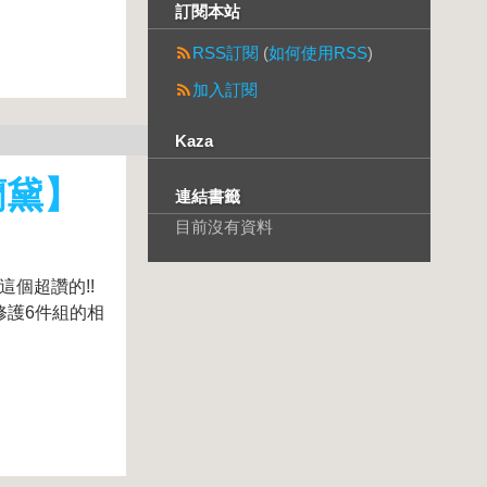
訂閱本站
RSS訂閱
(
如何使用RSS
)
加入訂閱
Kaza
詩蘭黛】
連結書籤
目前沒有資料
這個超讚的!!
白修護6件組的相