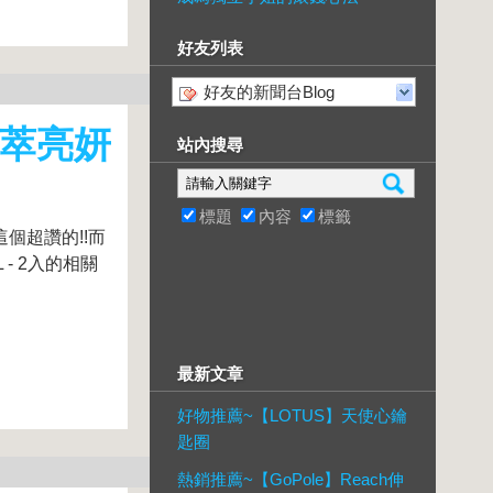
好友列表
好友的新聞台Blog
菁萃亮妍
站內搜尋
標題
內容
標籤
這個超讚的!!而
- 2入的相關
最新文章
好物推薦~【LOTUS】天使心鑰
匙圈
熱銷推薦~【GoPole】Reach伸