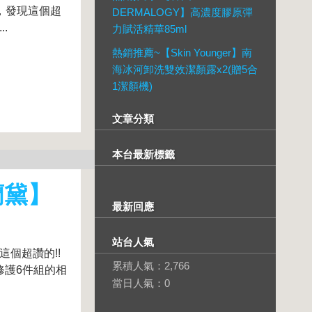
2)，發現這個超
DERMALOGY】高濃度膠原彈
..
力賦活精華85ml
熱銷推薦~【Skin Younger】南
海冰河卸洗雙效潔顏露x2(贈5合
1潔顏機)
文章分類
本台最新標籤
詩蘭黛】
最新回應
站台人氣
這個超讚的!!
累積人氣：
2,766
白修護6件組的相
當日人氣：
0