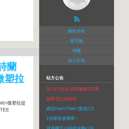
關於本站
留言板
地圖
加入好友
雅詩蘭
微塑拉
站方公告
加入PS女孩 組隊瘋搶2百萬
超取登記送咖啡
l(+微塑拉提
綁定Hami Point 1點抵1元
TEE
1分鐘快速揪痛！
成為獨立小姐的滾錢心法