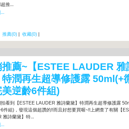
推...
..
|
推薦(0)
|
收藏(0)
|
推薦~【ESTEE LAUDER 
特潤再生超導修護露 50ml(+
美逆齡6件組)
拍看到【ESTEE LAUDER 雅詩蘭黛】特潤再生超導修護露 50m
6件組)，發現這個超讚的!!而且好想要買喔~!!上網查了有關【ES
R 雅詩蘭黛】特...
..