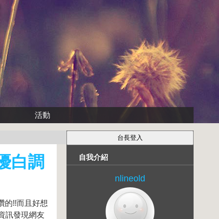
活動
】優白調
自我介紹
nlineold
讚的!!而且好想
相關資訊發現網友