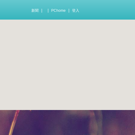
|
|
|
新聞
PChome
登入