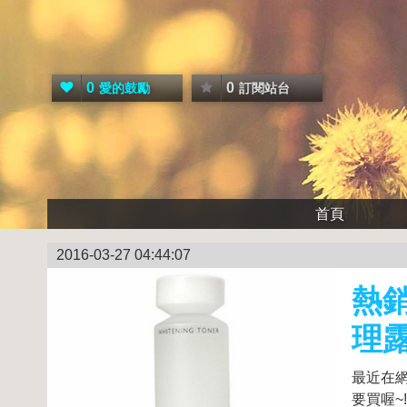
0
0
愛的鼓勵
訂閱站台
首頁
2016-03-27 04:44:07
熱銷
理露
最近在網
要買喔~