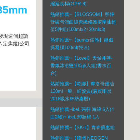
縮延長桿(GPR-9)
35mm
熱銷推薦~【BLOSSOM】寧靜
舒緩勻體曲線緊緻修護按摩油超
值5件組(100mlx2+30mlx3)
)，發現這個超讚
熱銷推薦~【burner倍熱】超孅
A 定焦鏡(公司
腿凝膠100ml(快速)
熱銷推薦~【Lovel】天然井鹽-
香氛沐浴鹽100g5入組(香水百
合)
熱銷推薦~【歐娜】摩洛哥優油
120ml一般、細髮質(購買即贈
2016吸水杯墊桌曆)
熱銷推薦~ibeL 蒟蒻 海綿 6入(4
白2黑)+ ibeL 卸妝棉 1入
熱銷推薦~【SK-Ⅱ】青春優惠組
熱銷推薦~【韓國 NEOGEN